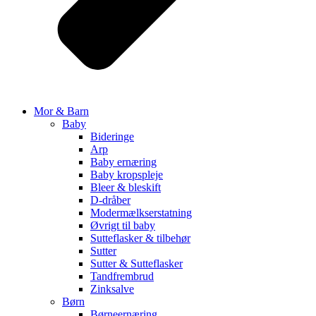
Mor & Barn
Baby
Bideringe
Arp
Baby ernæring
Baby kropspleje
Bleer & bleskift
D-dråber
Modermælkserstatning
Øvrigt til baby
Sutteflasker & tilbehør
Sutter
Sutter & Sutteflasker
Tandfrembrud
Zinksalve
Børn
Børneernæring