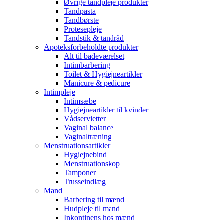
Øvrige tandpleje produkter
Tandpasta
Tandbørste
Protesepleje
Tandstik & tandråd
Apoteksforbeholdte produkter
Alt til badeværelset
Intimbarbering
Toilet & Hygiejneartikler
Manicure & pedicure
Intimpleje
Intimsæbe
Hygiejneartikler til kvinder
Vådservietter
Vaginal balance
Vaginaltræning
Menstruationsartikler
Hygiejnebind
Menstruationskop
Tamponer
Trusseindlæg
Mand
Barbering til mænd
Hudpleje til mand
Inkontinens hos mænd