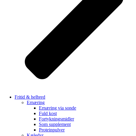
Fritid & helbred
Ernæring
Ernæring via sonde
Fuld kost
Fortykningsmidler
Som supplement
Proteinpulver
Kæledyr