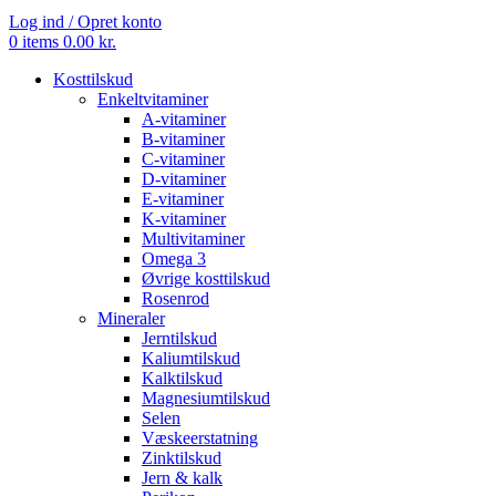
Log ind / Opret konto
0
items
0.00
kr.
Kosttilskud
Enkeltvitaminer
A-vitaminer
B-vitaminer
C-vitaminer
D-vitaminer
E-vitaminer
K-vitaminer
Multivitaminer
Omega 3
Øvrige kosttilskud
Rosenrod
Mineraler
Jerntilskud
Kaliumtilskud
Kalktilskud
Magnesiumtilskud
Selen
Væskeerstatning
Zinktilskud
Jern & kalk