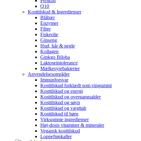
Perikon
Q10
Kosttilskud & Ingredienser
Blåbær
Enzymer
Fibre
Fiskeolie
Ginseng
Hud, hår & negle
Kollagen
Ginkgo Biloba
Laktoseintolerance
Mælkesyrebakterier
Anvendelsesområder
Immunforsvar
Kosttilskud forklædt som vingummi
Kosttilskud og energi
Kosttilskud og overgangsalder
Kosttilskud og søvn
Kosttilskud og vægttab
Kosttilskud til børn
Virksomme ingredienser
Høj-dosis vitaminer & mineraler
Vegansk kosttilskud
Loppefrøskaller