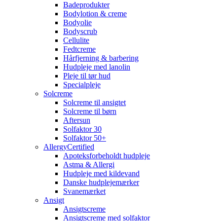
Badeprodukter
Bodylotion & creme
Bodyolie
Bodyscrub
Cellulite
Fedtcreme
Hårfjerning & barbering
Hudpleje med lanolin
Pleje til tør hud
Specialpleje
Solcreme
Solcreme til ansigtet
Solcreme til børn
Aftersun
Solfaktor 30
Solfaktor 50+
AllergyCertified
Apoteksforbeholdt hudpleje
Astma & Allergi
Hudpleje med kildevand
Danske hudplejemærker
Svanemærket
Ansigt
Ansigtscreme
Ansigtscreme med solfaktor