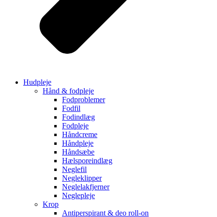
Hudpleje
Hånd & fodpleje
Fodproblemer
Fodfil
Fodindlæg
Fodpleje
Håndcreme
Håndpleje
Håndsæbe
Hælsporeindlæg
Neglefil
Negleklipper
Neglelakfjerner
Neglepleje
Krop
Antiperspirant & deo roll-on