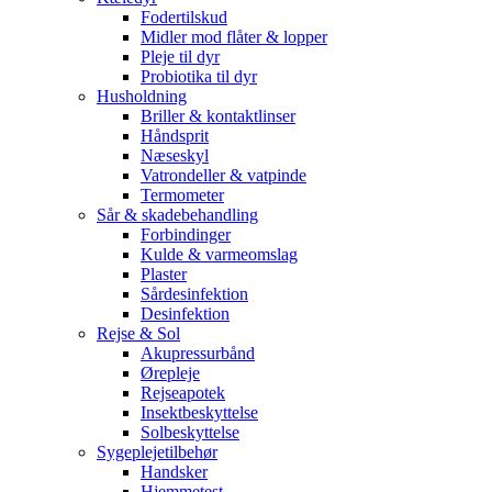
Fodertilskud
Midler mod flåter & lopper
Pleje til dyr
Probiotika til dyr
Husholdning
Briller & kontaktlinser
Håndsprit
Næseskyl
Vatrondeller & vatpinde
Termometer
Sår & skadebehandling
Forbindinger
Kulde & varmeomslag
Plaster
Sårdesinfektion
Desinfektion
Rejse & Sol
Akupressurbånd
Ørepleje
Rejseapotek
Insektbeskyttelse
Solbeskyttelse
Sygeplejetilbehør
Handsker
Hjemmetest