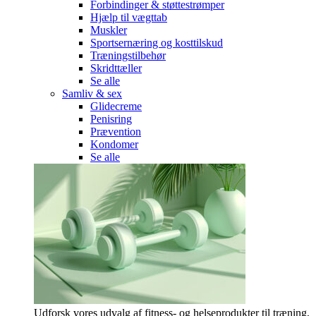
Forbindinger & støttestrømper
Hjælp til vægttab
Muskler
Sportsernæring og kosttilskud
Træningstilbehør
Skridttæller
Se alle
Samliv & sex
Glidecreme
Penisring
Prævention
Kondomer
Se alle
Udforsk vores udvalg af fitness- og helseprodukter til træning,