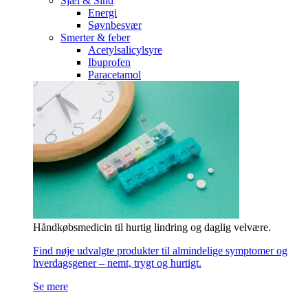
Sjæl & Sind
Energi
Søvnbesvær
Smerter & feber
Acetylsalicylsyre
Ibuprofen
Paracetamol
Håndkøbsmedicin til hurtig lindring og daglig velvære.
Find nøje udvalgte produkter til almindelige symptomer og
hverdagsgener – nemt, trygt og hurtigt.
Se mere