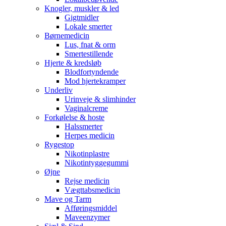
Knogler, muskler & led
Gigtmidler
Lokale smerter
Børnemedicin
Lus, fnat & orm
Smertestillende
Hjerte & kredsløb
Blodfortyndende
Mod hjertekramper
Underliv
Urinveje & slimhinder
Vaginalcreme
Forkølelse & hoste
Halssmerter
Herpes medicin
Rygestop
Nikotinplastre
Nikotintyggegummi
Øjne
Rejse medicin
Vægttabsmedicin
Mave og Tarm
Afføringsmiddel
Maveenzymer