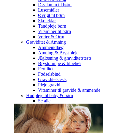
D-vitamin til børn
Lusemidler
Øvrigt til børn
Skoleklar
Tandpleje børn
Vitaminer til børn
Vorter & Orm
Graviditet & Amning
Ammeindlæg
Amning & Brystpleje
Ægløsning & graviditetstests
Brystpumpe & tilbehør
Fertilitet
Fødselsbind
Graviditetstests
Pleje gravid
Vitaminer til gravide & ammende
Hudpleje til baby & børn
Se alle