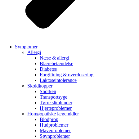
Symptomer
Allergi
Næse & allergi
Blærebetændelse
Diabetes
Forgiftning & overdosering
Laktoseintolerance
Skoldkopper
Snorken
Transportsyge
Tørre slimhinder
Hjerteproblemer
Homøopatiske lægemidler
Blodprop
Hudproblemer
Maveproblemer
Søvnproblemer