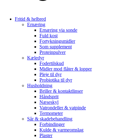
Fritid & helbred
Ernæring
Ernæring via sonde
Fuld kost
Fortykningsmidler
Som supplement
Proteinpulver
Kæledyr
Fodertilskud
Midler mod flåter & lopper
Pleje til dyr
Probiotika til dyr
Husholdning
Briller & kontaktlinser
Håndsprit
Næseskyl
Vatrondeller & vatpinde
Termometer
Sår & skadebehandling
Forbindinger
Kulde & varmeomslag
Plaster