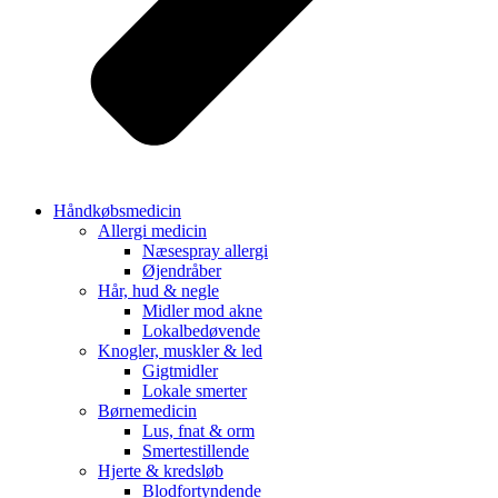
Håndkøbsmedicin
Allergi medicin
Næsespray allergi
Øjendråber
Hår, hud & negle
Midler mod akne
Lokalbedøvende
Knogler, muskler & led
Gigtmidler
Lokale smerter
Børnemedicin
Lus, fnat & orm
Smertestillende
Hjerte & kredsløb
Blodfortyndende