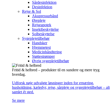
Sårdesinfektion
Desinfektion
Rejse & Sol
Akupressurbånd
Ørepleje
Rejseapotek
Insektbeskyttelse
Solbeskyttelse
Sygeplejetilbehør
Handsker
Hjemmetest
Medicinhåndtering
Støttestrømper
Øvrig sygeplejetilbehør
Fritid & helbred – produkter til en sundere og mere tryg
hverdag.
Udforsk nøje udvalgte løsninger inden for ernæring,
husholdning, kæledyr, rejse, sårpleje og sygeplejetilbehør – alt
samlet ét sted.
Se mere