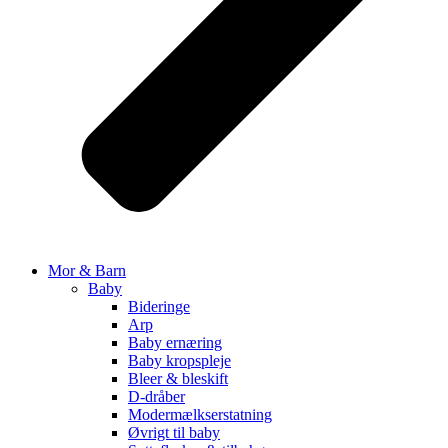
Mor & Barn
Baby
Bideringe
Arp
Baby ernæring
Baby kropspleje
Bleer & bleskift
D-dråber
Modermælkserstatning
Øvrigt til baby