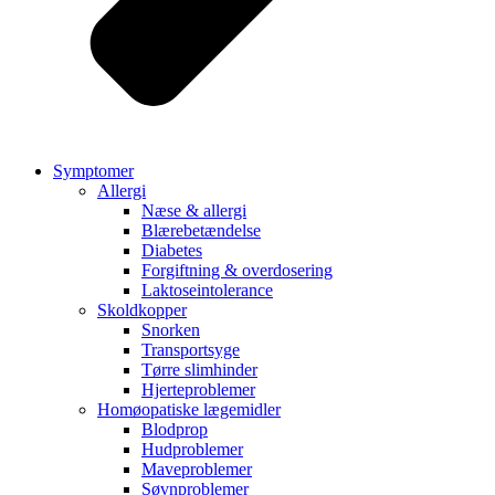
Symptomer
Allergi
Næse & allergi
Blærebetændelse
Diabetes
Forgiftning & overdosering
Laktoseintolerance
Skoldkopper
Snorken
Transportsyge
Tørre slimhinder
Hjerteproblemer
Homøopatiske lægemidler
Blodprop
Hudproblemer
Maveproblemer
Søvnproblemer