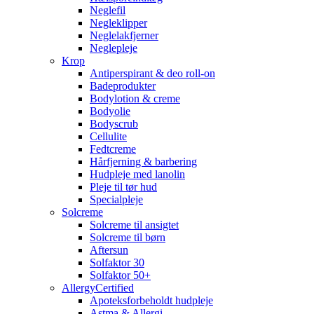
Neglefil
Negleklipper
Neglelakfjerner
Neglepleje
Krop
Antiperspirant & deo roll-on
Badeprodukter
Bodylotion & creme
Bodyolie
Bodyscrub
Cellulite
Fedtcreme
Hårfjerning & barbering
Hudpleje med lanolin
Pleje til tør hud
Specialpleje
Solcreme
Solcreme til ansigtet
Solcreme til børn
Aftersun
Solfaktor 30
Solfaktor 50+
AllergyCertified
Apoteksforbeholdt hudpleje
Astma & Allergi