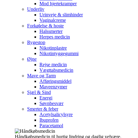
Mod hjertekramper
Underliv
Urinveje & slimhinder
Vaginalcreme
Forkølelse & hoste
Halssmerter
Herpes medicin
Rygestop
Nikotinplastre
Nikotintyggegummi
Øjne
Rejse medicin
Vægttabsmedicin
Mave og Tarm
Afføringsmiddel
Maveenzymer
Sjæl & Sind
Energi
Søvnbesvær
Smerter & feber
Acetylsalicylsyre
Ibuprofen
Paracetamol
Håndkøbsmedicin til hurtig lindring og daglig velvære.