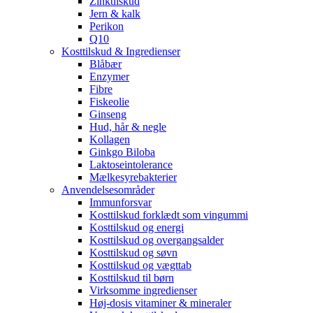
Zinktilskud
Jern & kalk
Perikon
Q10
Kosttilskud & Ingredienser
Blåbær
Enzymer
Fibre
Fiskeolie
Ginseng
Hud, hår & negle
Kollagen
Ginkgo Biloba
Laktoseintolerance
Mælkesyrebakterier
Anvendelsesområder
Immunforsvar
Kosttilskud forklædt som vingummi
Kosttilskud og energi
Kosttilskud og overgangsalder
Kosttilskud og søvn
Kosttilskud og vægttab
Kosttilskud til børn
Virksomme ingredienser
Høj-dosis vitaminer & mineraler