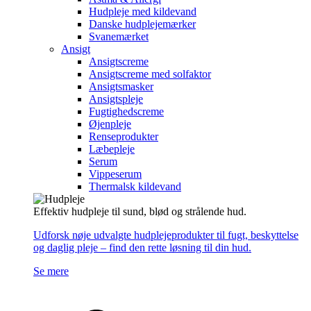
Hudpleje med kildevand
Danske hudplejemærker
Svanemærket
Ansigt
Ansigtscreme
Ansigtscreme med solfaktor
Ansigtsmasker
Ansigtspleje
Fugtighedscreme
Øjenpleje
Renseprodukter
Læbepleje
Serum
Vippeserum
Thermalsk kildevand
Effektiv hudpleje til sund, blød og strålende hud.
Udforsk nøje udvalgte hudplejeprodukter til fugt, beskyttelse
og daglig pleje – find den rette løsning til din hud.
Se mere