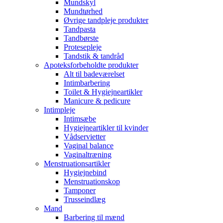
Mundskyl
Mundtørhed
Øvrige tandpleje produkter
Tandpasta
Tandbørste
Protesepleje
Tandstik & tandråd
Apoteksforbeholdte produkter
Alt til badeværelset
Intimbarbering
Toilet & Hygiejneartikler
Manicure & pedicure
Intimpleje
Intimsæbe
Hygiejneartikler til kvinder
Vådservietter
Vaginal balance
Vaginaltræning
Menstruationsartikler
Hygiejnebind
Menstruationskop
Tamponer
Trusseindlæg
Mand
Barbering til mænd