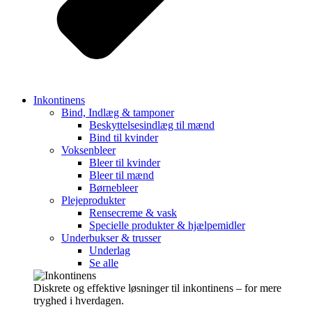
Inkontinens
Bind, Indlæg & tamponer
Beskyttelsesindlæg til mænd
Bind til kvinder
Voksenbleer
Bleer til kvinder
Bleer til mænd
Børnebleer
Plejeprodukter
Rensecreme & vask
Specielle produkter & hjælpemidler
Underbukser & trusser
Underlag
Se alle
Diskrete og effektive løsninger til inkontinens – for mere
tryghed i hverdagen.