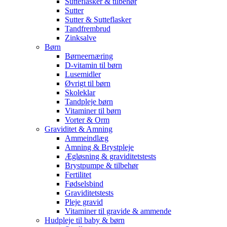
Sutteflasker & tilbehør
Sutter
Sutter & Sutteflasker
Tandfrembrud
Zinksalve
Børn
Børneernæring
D-vitamin til børn
Lusemidler
Øvrigt til børn
Skoleklar
Tandpleje børn
Vitaminer til børn
Vorter & Orm
Graviditet & Amning
Ammeindlæg
Amning & Brystpleje
Ægløsning & graviditetstests
Brystpumpe & tilbehør
Fertilitet
Fødselsbind
Graviditetstests
Pleje gravid
Vitaminer til gravide & ammende
Hudpleje til baby & børn