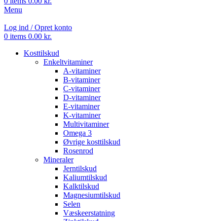
0
items
0.00
kr.
Menu
Log ind / Opret konto
0
items
0.00
kr.
Kosttilskud
Enkeltvitaminer
A-vitaminer
B-vitaminer
C-vitaminer
D-vitaminer
E-vitaminer
K-vitaminer
Multivitaminer
Omega 3
Øvrige kosttilskud
Rosenrod
Mineraler
Jerntilskud
Kaliumtilskud
Kalktilskud
Magnesiumtilskud
Selen
Væskeerstatning