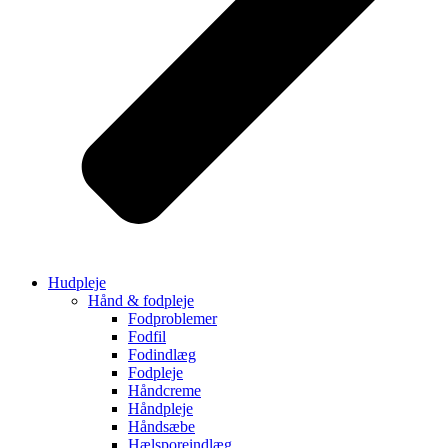
Hudpleje
Hånd & fodpleje
Fodproblemer
Fodfil
Fodindlæg
Fodpleje
Håndcreme
Håndpleje
Håndsæbe
Hælsporeindlæg