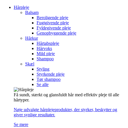
Hårpleje
Balsam
Beroligende pleje
Fugtgivende pleje
Fyldegivende pleje
Genopbyggende pleje
Hårkur
Hårtabspleje
Hårvoks
Mild pleje
Shampoo
Skæl
Styling
Styrkende pleje
Tør shampoo
Se alle
Få sundt, stærkt og glansfuldt hår med effektiv pleje til alle
hårtyper.
Nøje udvalgte hårplejeprodukter, der styrker, beskytter og
giver synlige resultater.
Se mere