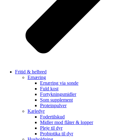
Fritid & helbred
Ernæring
Ernæring via sonde
Fuld kost
Fortykningsmidler
Som supplement
Proteinpulver
Kæledyr
Fodertilskud
Midler mod flåter & lopper
Pleje til dyr
Probiotika til dyr
Husholdning