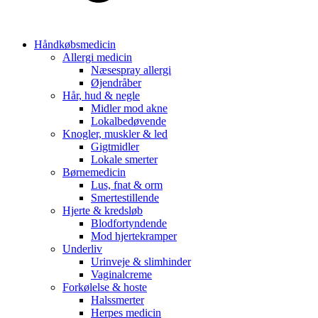
Håndkøbsmedicin
Allergi medicin
Næsespray allergi
Øjendråber
Hår, hud & negle
Midler mod akne
Lokalbedøvende
Knogler, muskler & led
Gigtmidler
Lokale smerter
Børnemedicin
Lus, fnat & orm
Smertestillende
Hjerte & kredsløb
Blodfortyndende
Mod hjertekramper
Underliv
Urinveje & slimhinder
Vaginalcreme
Forkølelse & hoste
Halssmerter
Herpes medicin