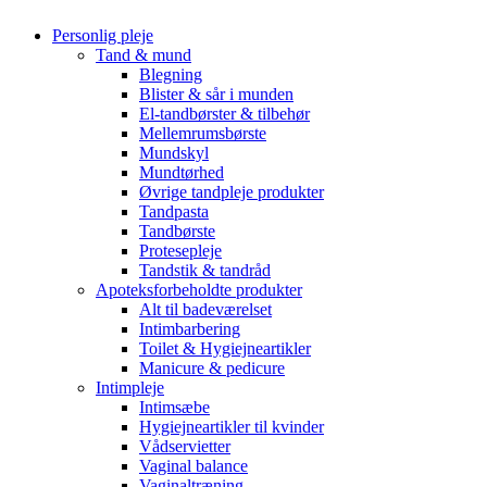
Personlig pleje
Tand & mund
Blegning
Blister & sår i munden
El-tandbørster & tilbehør
Mellemrumsbørste
Mundskyl
Mundtørhed
Øvrige tandpleje produkter
Tandpasta
Tandbørste
Protesepleje
Tandstik & tandråd
Apoteksforbeholdte produkter
Alt til badeværelset
Intimbarbering
Toilet & Hygiejneartikler
Manicure & pedicure
Intimpleje
Intimsæbe
Hygiejneartikler til kvinder
Vådservietter
Vaginal balance
Vaginaltræning