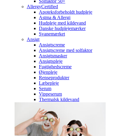
Solfaktor 50+
AllergyCertified
Apoteksforbeholdt hudpleje
Astma & Allergi
Hudpleje med kildevand
Danske hudplejemærker
Svanemærket
Ansigt
Ansigtscreme
Ansigtscreme med solfaktor
Ansigtsmasker
Ansigtspleje
Fugtighedscreme
Øjenpleje
Renseprodukter
Læbepleje
Serum
Vippeserum
Thermalsk kildevand