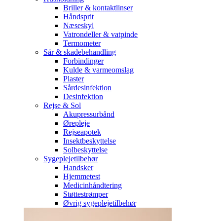
Briller & kontaktlinser
Håndsprit
Næseskyl
Vatrondeller & vatpinde
Termometer
Sår & skadebehandling
Forbindinger
Kulde & varmeomslag
Plaster
Sårdesinfektion
Desinfektion
Rejse & Sol
Akupressurbånd
Ørepleje
Rejseapotek
Insektbeskyttelse
Solbeskyttelse
Sygeplejetilbehør
Handsker
Hjemmetest
Medicinhåndtering
Støttestrømper
Øvrig sygeplejetilbehør