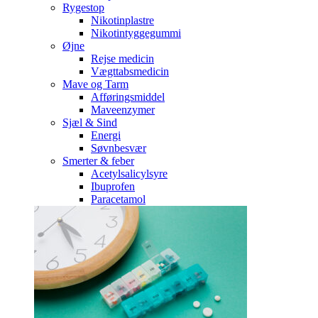
Rygestop
Nikotinplastre
Nikotintyggegummi
Øjne
Rejse medicin
Vægttabsmedicin
Mave og Tarm
Afføringsmiddel
Maveenzymer
Sjæl & Sind
Energi
Søvnbesvær
Smerter & feber
Acetylsalicylsyre
Ibuprofen
Paracetamol