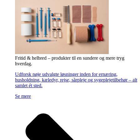
Fritid & helbred – produkter til en sundere og mere tryg
hverdag.
Udforsk nøje udvalgte løsninger inden for ernæring,
husholdning, kæledyr, rejse, sårpleje og sygeplejetilbehør – alt
samlet ét sted.
Se mere