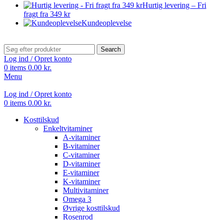
Hurtig levering – Fri
fragt fra 349 kr
Kundeoplevelse
Search
Log ind / Opret konto
0
items
0.00
kr.
Menu
Log ind / Opret konto
0
items
0.00
kr.
Kosttilskud
Enkeltvitaminer
A-vitaminer
B-vitaminer
C-vitaminer
D-vitaminer
E-vitaminer
K-vitaminer
Multivitaminer
Omega 3
Øvrige kosttilskud
Rosenrod