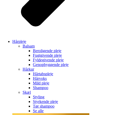
Hårpleje
Balsam
Beroligende pleje
Fugtgivende pleje
Fyldegivende pleje
Genopbyggende pleje
Hårkur
Hårtabspleje
Hårvoks
Mild pleje
Shampoo
Skæl
Styling
Styrkende pleje
Tør shampoo
Se alle