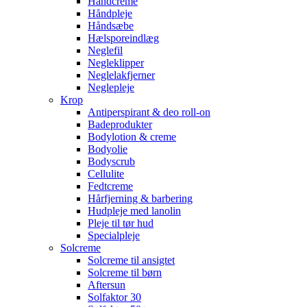
Håndcreme
Håndpleje
Håndsæbe
Hælsporeindlæg
Neglefil
Negleklipper
Neglelakfjerner
Neglepleje
Krop
Antiperspirant & deo roll-on
Badeprodukter
Bodylotion & creme
Bodyolie
Bodyscrub
Cellulite
Fedtcreme
Hårfjerning & barbering
Hudpleje med lanolin
Pleje til tør hud
Specialpleje
Solcreme
Solcreme til ansigtet
Solcreme til børn
Aftersun
Solfaktor 30