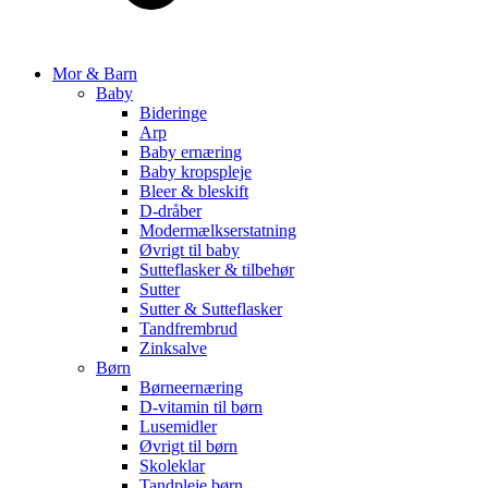
Mor & Barn
Baby
Bideringe
Arp
Baby ernæring
Baby kropspleje
Bleer & bleskift
D-dråber
Modermælkserstatning
Øvrigt til baby
Sutteflasker & tilbehør
Sutter
Sutter & Sutteflasker
Tandfrembrud
Zinksalve
Børn
Børneernæring
D-vitamin til børn
Lusemidler
Øvrigt til børn
Skoleklar
Tandpleje børn