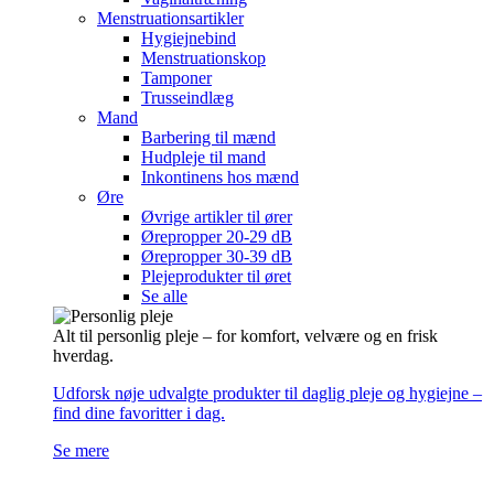
Menstruationsartikler
Hygiejnebind
Menstruationskop
Tamponer
Trusseindlæg
Mand
Barbering til mænd
Hudpleje til mand
Inkontinens hos mænd
Øre
Øvrige artikler til ører
Ørepropper 20-29 dB
Ørepropper 30-39 dB
Plejeprodukter til øret
Se alle
Alt til personlig pleje – for komfort, velvære og en frisk
hverdag.
Udforsk nøje udvalgte produkter til daglig pleje og hygiejne –
find dine favoritter i dag.
Se mere