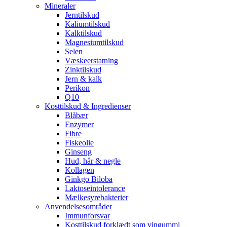
Mineraler
Jerntilskud
Kaliumtilskud
Kalktilskud
Magnesiumtilskud
Selen
Væskeerstatning
Zinktilskud
Jern & kalk
Perikon
Q10
Kosttilskud & Ingredienser
Blåbær
Enzymer
Fibre
Fiskeolie
Ginseng
Hud, hår & negle
Kollagen
Ginkgo Biloba
Laktoseintolerance
Mælkesyrebakterier
Anvendelsesområder
Immunforsvar
Kosttilskud forklædt som vingummi