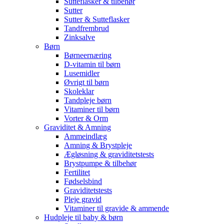
Sutteflasker & tilbehør
Sutter
Sutter & Sutteflasker
Tandfrembrud
Zinksalve
Børn
Børneernæring
D-vitamin til børn
Lusemidler
Øvrigt til børn
Skoleklar
Tandpleje børn
Vitaminer til børn
Vorter & Orm
Graviditet & Amning
Ammeindlæg
Amning & Brystpleje
Ægløsning & graviditetstests
Brystpumpe & tilbehør
Fertilitet
Fødselsbind
Graviditetstests
Pleje gravid
Vitaminer til gravide & ammende
Hudpleje til baby & børn