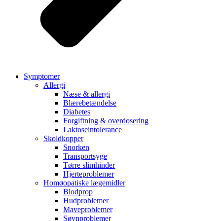
Symptomer
Allergi
Næse & allergi
Blærebetændelse
Diabetes
Forgiftning & overdosering
Laktoseintolerance
Skoldkopper
Snorken
Transportsyge
Tørre slimhinder
Hjerteproblemer
Homøopatiske lægemidler
Blodprop
Hudproblemer
Maveproblemer
Søvnproblemer