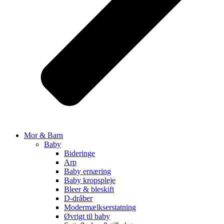
Mor & Barn
Baby
Bideringe
Arp
Baby ernæring
Baby kropspleje
Bleer & bleskift
D-dråber
Modermælkserstatning
Øvrigt til baby