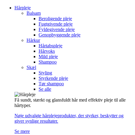
Hårpleje
Balsam
Beroligende pleje
Fugtgivende pleje
Fyldegivende pleje
Genopbyggende pleje
Hårkur
Hårtabspleje
Hårvoks
Mild pleje
Shampoo
Skæl
Styling
Styrkende pleje
Tør shampoo
Se alle
Få sundt, stærkt og glansfuldt hår med effektiv pleje til alle
hårtyper.
Nøje udvalgte hårplejeprodukter, der styrker, beskytter og
giver synlige resultater.
Se mere