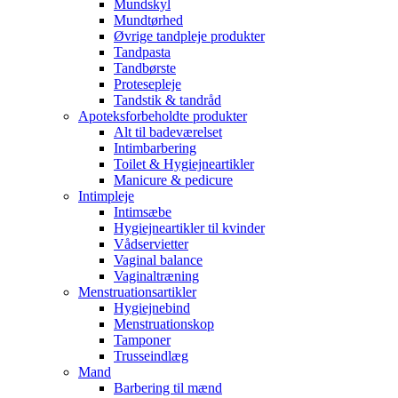
Mundskyl
Mundtørhed
Øvrige tandpleje produkter
Tandpasta
Tandbørste
Protesepleje
Tandstik & tandråd
Apoteksforbeholdte produkter
Alt til badeværelset
Intimbarbering
Toilet & Hygiejneartikler
Manicure & pedicure
Intimpleje
Intimsæbe
Hygiejneartikler til kvinder
Vådservietter
Vaginal balance
Vaginaltræning
Menstruationsartikler
Hygiejnebind
Menstruationskop
Tamponer
Trusseindlæg
Mand
Barbering til mænd