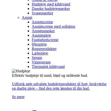
Hudpleje med kildevand
Danske hudplejemærker
Svanemærket
Ansigt
Ansigtscreme
Ansigtscreme med solfaktor
Ansigtsmasker
Ansigtspleje
Fugtighedscreme
Øjenpleje
Renseprodukter
Læbepleje
Serum
Vippeserum
Thermalsk kildevand
Effektiv hudpleje til sund, blød og strålende hud.
Udforsk nøje udvalgte hudplejeprodukter til fugt, beskyttelse
og daglig pleje – find den rette løsning til din hud.
Se mere