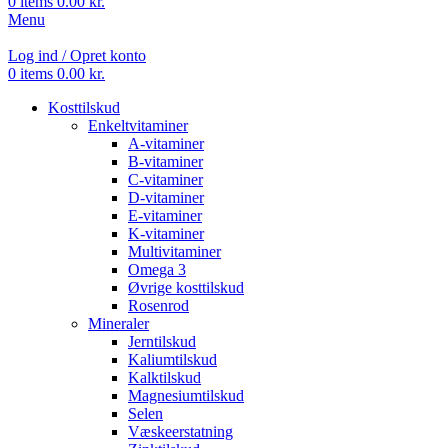
0
items
0.00
kr.
Menu
Log ind / Opret konto
0
items
0.00
kr.
Kosttilskud
Enkeltvitaminer
A-vitaminer
B-vitaminer
C-vitaminer
D-vitaminer
E-vitaminer
K-vitaminer
Multivitaminer
Omega 3
Øvrige kosttilskud
Rosenrod
Mineraler
Jerntilskud
Kaliumtilskud
Kalktilskud
Magnesiumtilskud
Selen
Væskeerstatning