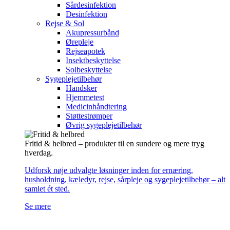
Sårdesinfektion
Desinfektion
Rejse & Sol
Akupressurbånd
Ørepleje
Rejseapotek
Insektbeskyttelse
Solbeskyttelse
Sygeplejetilbehør
Handsker
Hjemmetest
Medicinhåndtering
Støttestrømper
Øvrig sygeplejetilbehør
Fritid & helbred – produkter til en sundere og mere tryg
hverdag.
Udforsk nøje udvalgte løsninger inden for ernæring,
husholdning, kæledyr, rejse, sårpleje og sygeplejetilbehør – alt
samlet ét sted.
Se mere