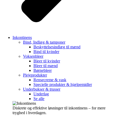
Inkontinens
Bind, Indlæg & tamponer
Beskyttelsesindlæg til mænd
Bind til kvinder
Voksenbleer
Bleer til kvinder
Bleer til mænd
Børnebleer
Plejeprodukter
Rensecreme & vask
Specielle produkter & hjælpemidler
Underbukser & trusser
Underlag
Se alle
Diskrete og effektive løsninger til inkontinens – for mere
tryghed i hverdagen.