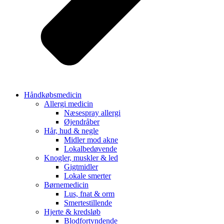
Håndkøbsmedicin
Allergi medicin
Næsespray allergi
Øjendråber
Hår, hud & negle
Midler mod akne
Lokalbedøvende
Knogler, muskler & led
Gigtmidler
Lokale smerter
Børnemedicin
Lus, fnat & orm
Smertestillende
Hjerte & kredsløb
Blodfortyndende