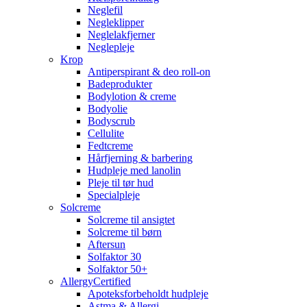
Neglefil
Negleklipper
Neglelakfjerner
Neglepleje
Krop
Antiperspirant & deo roll-on
Badeprodukter
Bodylotion & creme
Bodyolie
Bodyscrub
Cellulite
Fedtcreme
Hårfjerning & barbering
Hudpleje med lanolin
Pleje til tør hud
Specialpleje
Solcreme
Solcreme til ansigtet
Solcreme til børn
Aftersun
Solfaktor 30
Solfaktor 50+
AllergyCertified
Apoteksforbeholdt hudpleje
Astma & Allergi