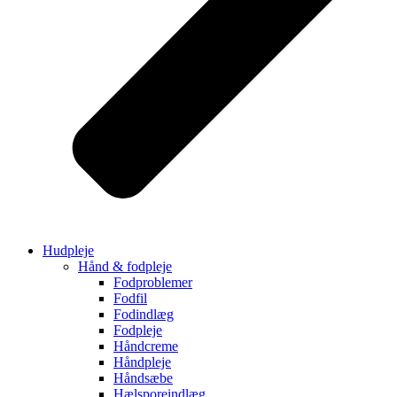
Hudpleje
Hånd & fodpleje
Fodproblemer
Fodfil
Fodindlæg
Fodpleje
Håndcreme
Håndpleje
Håndsæbe
Hælsporeindlæg