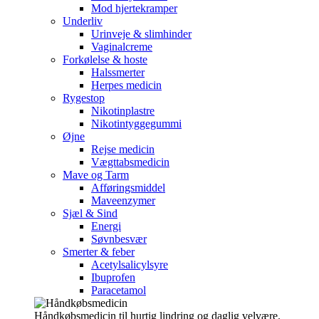
Mod hjertekramper
Underliv
Urinveje & slimhinder
Vaginalcreme
Forkølelse & hoste
Halssmerter
Herpes medicin
Rygestop
Nikotinplastre
Nikotintyggegummi
Øjne
Rejse medicin
Vægttabsmedicin
Mave og Tarm
Afføringsmiddel
Maveenzymer
Sjæl & Sind
Energi
Søvnbesvær
Smerter & feber
Acetylsalicylsyre
Ibuprofen
Paracetamol
Håndkøbsmedicin til hurtig lindring og daglig velvære.