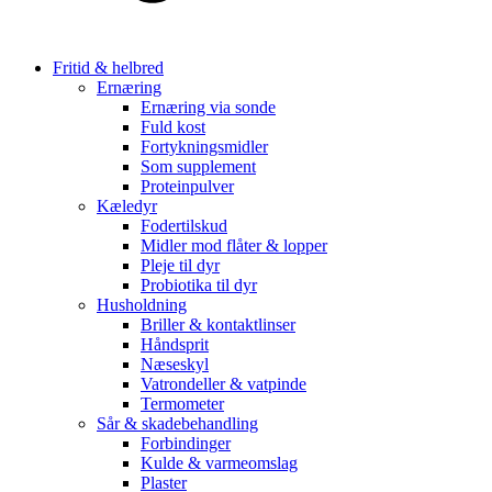
Fritid & helbred
Ernæring
Ernæring via sonde
Fuld kost
Fortykningsmidler
Som supplement
Proteinpulver
Kæledyr
Fodertilskud
Midler mod flåter & lopper
Pleje til dyr
Probiotika til dyr
Husholdning
Briller & kontaktlinser
Håndsprit
Næseskyl
Vatrondeller & vatpinde
Termometer
Sår & skadebehandling
Forbindinger
Kulde & varmeomslag
Plaster