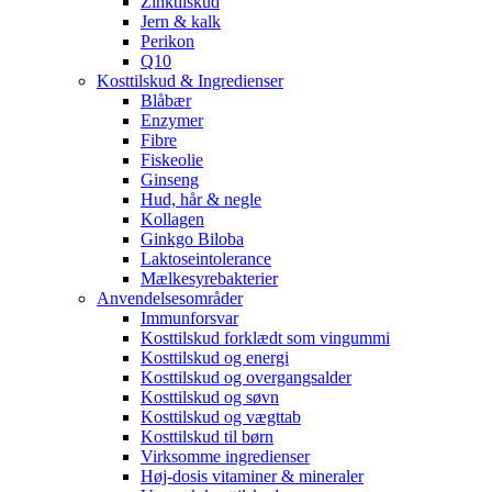
Zinktilskud
Jern & kalk
Perikon
Q10
Kosttilskud & Ingredienser
Blåbær
Enzymer
Fibre
Fiskeolie
Ginseng
Hud, hår & negle
Kollagen
Ginkgo Biloba
Laktoseintolerance
Mælkesyrebakterier
Anvendelsesområder
Immunforsvar
Kosttilskud forklædt som vingummi
Kosttilskud og energi
Kosttilskud og overgangsalder
Kosttilskud og søvn
Kosttilskud og vægttab
Kosttilskud til børn
Virksomme ingredienser
Høj-dosis vitaminer & mineraler