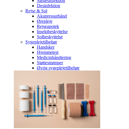
Sårdesinfektion
Desinfektion
Rejse & Sol
Akupressurbånd
Ørepleje
Rejseapotek
Insektbeskyttelse
Solbeskyttelse
Sygeplejetilbehør
Handsker
Hjemmetest
Medicinhåndtering
Støttestrømper
Øvrig sygeplejetilbehør