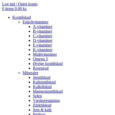
Log ind / Opret konto
0
items
0.00
kr.
Kosttilskud
Enkeltvitaminer
A-vitaminer
B-vitaminer
C-vitaminer
D-vitaminer
E-vitaminer
K-vitaminer
Multivitaminer
Omega 3
Øvrige kosttilskud
Rosenrod
Mineraler
Jerntilskud
Kaliumtilskud
Kalktilskud
Magnesiumtilskud
Selen
Væskeerstatning
Zinktilskud
Jern & kalk
Perikon