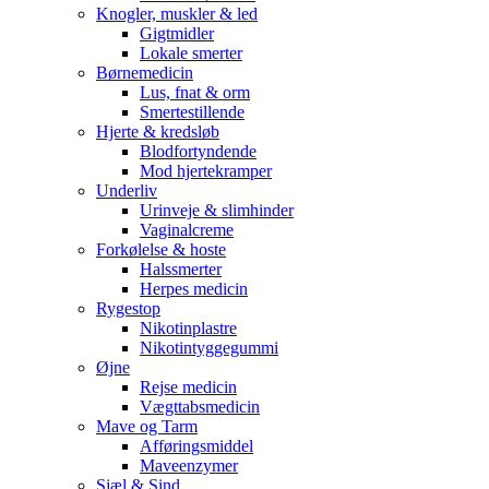
Knogler, muskler & led
Gigtmidler
Lokale smerter
Børnemedicin
Lus, fnat & orm
Smertestillende
Hjerte & kredsløb
Blodfortyndende
Mod hjertekramper
Underliv
Urinveje & slimhinder
Vaginalcreme
Forkølelse & hoste
Halssmerter
Herpes medicin
Rygestop
Nikotinplastre
Nikotintyggegummi
Øjne
Rejse medicin
Vægttabsmedicin
Mave og Tarm
Afføringsmiddel
Maveenzymer
Sjæl & Sind