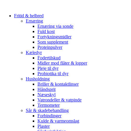
Fritid & helbred
Ernæring
Ernæring via sonde
Fuld kost
Fortykningsmidler
Som supplement
Proteinpulver
Kæledyr
Fodertilskud
Midler mod flåter & lopper
Pleje til dyr
Probiotika til dyr
Husholdning
Briller & kontaktlinser
Håndsprit
Næseskyl
Vatrondeller & vatpinde
Termometer
Sår & skadebehandling
Forbindinger
Kulde & varmeomslag
Plaster