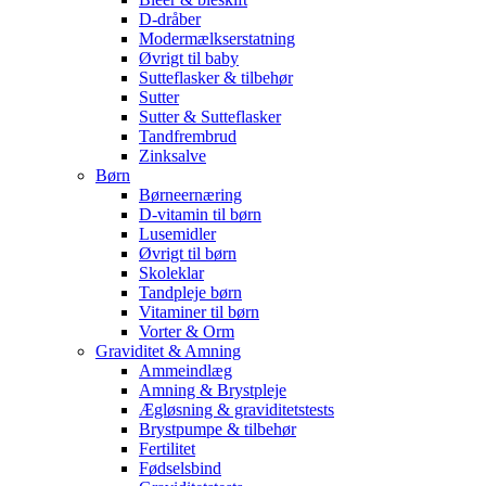
D-dråber
Modermælkserstatning
Øvrigt til baby
Sutteflasker & tilbehør
Sutter
Sutter & Sutteflasker
Tandfrembrud
Zinksalve
Børn
Børneernæring
D-vitamin til børn
Lusemidler
Øvrigt til børn
Skoleklar
Tandpleje børn
Vitaminer til børn
Vorter & Orm
Graviditet & Amning
Ammeindlæg
Amning & Brystpleje
Ægløsning & graviditetstests
Brystpumpe & tilbehør
Fertilitet
Fødselsbind