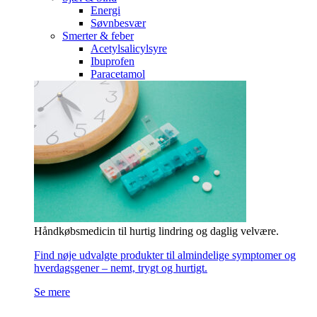
Energi
Søvnbesvær
Smerter & feber
Acetylsalicylsyre
Ibuprofen
Paracetamol
Håndkøbsmedicin til hurtig lindring og daglig velvære.
Find nøje udvalgte produkter til almindelige symptomer og
hverdagsgener – nemt, trygt og hurtigt.
Se mere