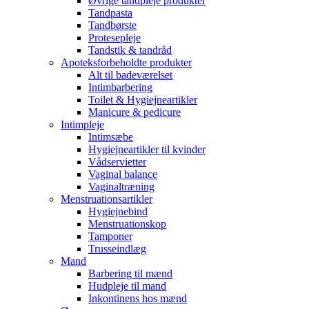
Øvrige tandpleje produkter
Tandpasta
Tandbørste
Protesepleje
Tandstik & tandråd
Apoteksforbeholdte produkter
Alt til badeværelset
Intimbarbering
Toilet & Hygiejneartikler
Manicure & pedicure
Intimpleje
Intimsæbe
Hygiejneartikler til kvinder
Vådservietter
Vaginal balance
Vaginaltræning
Menstruationsartikler
Hygiejnebind
Menstruationskop
Tamponer
Trusseindlæg
Mand
Barbering til mænd
Hudpleje til mand
Inkontinens hos mænd