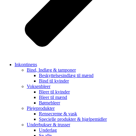
Inkontinens
Bind, Indlæg & tamponer
Beskyttelsesindlæg til mænd
Bind til kvinder
Voksenbleer
Bleer til kvinder
Bleer til mænd
Børnebleer
Plejeprodukter
Rensecreme & vask
Specielle produkter & hjælpemidler
Underbukser & trusser
Underlag
Se alle