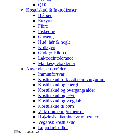
Q10
Kosttilskud & Ingredienser
Blåbær
Enzymer
Fibre
Fiskeolie
Ginseng
Hud, hår & negle
Kollagen
Ginkgo Biloba
Laktoseintolerance
Mælkesyrebakterier
Anvendelsesområder
Immunforsvar
Kosttilskud forklædt som vingummi
Kosttilskud og energi
Kosttilskud og overgangsalder
Kosttilskud og søvn
Kosttilskud og vægttab
Kosttilskud til børn
Virksomme ingredienser
Høj-dosis vitaminer & mineraler
Vegansk kosttilskud
Loppefrøskaller