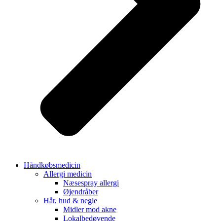
Håndkøbsmedicin
Allergi medicin
Næsespray allergi
Øjendråber
Hår, hud & negle
Midler mod akne
Lokalbedøvende