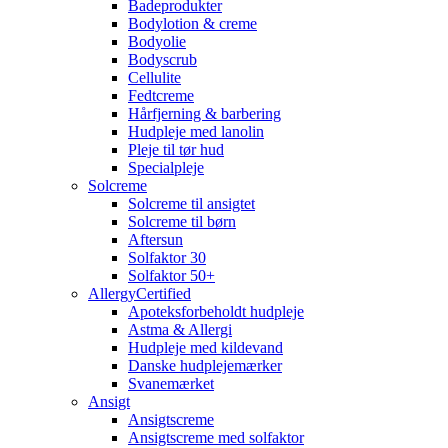
Badeprodukter
Bodylotion & creme
Bodyolie
Bodyscrub
Cellulite
Fedtcreme
Hårfjerning & barbering
Hudpleje med lanolin
Pleje til tør hud
Specialpleje
Solcreme
Solcreme til ansigtet
Solcreme til børn
Aftersun
Solfaktor 30
Solfaktor 50+
AllergyCertified
Apoteksforbeholdt hudpleje
Astma & Allergi
Hudpleje med kildevand
Danske hudplejemærker
Svanemærket
Ansigt
Ansigtscreme
Ansigtscreme med solfaktor