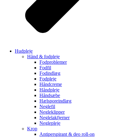
Hudpleje
Hånd & fodpleje
Fodproblemer
Fodfil
Fodindlæg
Fodpleje
Håndcreme
Håndpleje
Håndsæbe
Hælsporeindlæg
Neglefil
Negleklipper
Neglelakfjerner
Neglepleje
Krop
Antiperspirant & deo roll-on