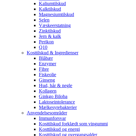
Kaliumtilskud
Kalktilskud
Magnesiumtilskud
Selen
Væskeerstatning
Zinktilskud
Jern & kalk
Perikon
Q10
Kosttilskud & Ingredienser
Blåbær
Enzymer
Fibre
Fiskeolie
Ginseng
Hud, hår & negle
Kollagen
Ginkgo Biloba
Laktoseintolerance
Mælkesyrebakterier
Anvendelsesområder
Immunforsvar
Kosttilskud forklædt som vingummi
Kosttilskud og energi
Kosttilskud og overgangsalder