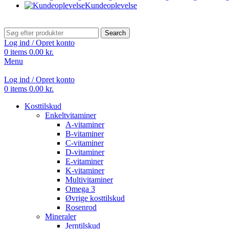
Kundeoplevelse
Search
Log ind / Opret konto
0
items
0.00
kr.
Menu
Log ind / Opret konto
0
items
0.00
kr.
Kosttilskud
Enkeltvitaminer
A-vitaminer
B-vitaminer
C-vitaminer
D-vitaminer
E-vitaminer
K-vitaminer
Multivitaminer
Omega 3
Øvrige kosttilskud
Rosenrod
Mineraler
Jerntilskud