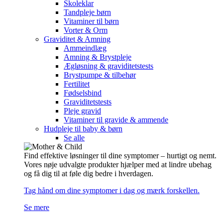
Skoleklar
Tandpleje børn
Vitaminer til børn
Vorter & Orm
Graviditet & Amning
Ammeindlæg
Amning & Brystpleje
Ægløsning & graviditetstests
Brystpumpe & tilbehør
Fertilitet
Fødselsbind
Graviditetstests
Pleje gravid
Vitaminer til gravide & ammende
Hudpleje til baby & børn
Se alle
Find effektive løsninger til dine symptomer – hurtigt og nemt.
Vores nøje udvalgte produkter hjælper med at lindre ubehag
og få dig til at føle dig bedre i hverdagen.
Tag hånd om dine symptomer i dag og mærk forskellen.
Se mere