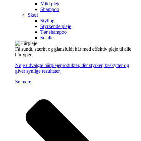
Mild pleje
Shampoo
Skæl
Styling
Styrkende pleje
Tør shampoo
Se alle
Få sundt, stærkt og glansfuldt hår med effektiv pleje til alle
hårtyper.
Nøje udvalgte hårplejeprodukter, der styrker, beskytter og
giver synlige resultater.
Se mere