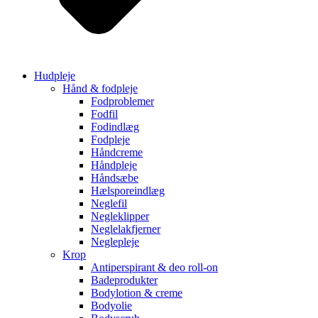
Hudpleje
Hånd & fodpleje
Fodproblemer
Fodfil
Fodindlæg
Fodpleje
Håndcreme
Håndpleje
Håndsæbe
Hælsporeindlæg
Neglefil
Negleklipper
Neglelakfjerner
Neglepleje
Krop
Antiperspirant & deo roll-on
Badeprodukter
Bodylotion & creme
Bodyolie