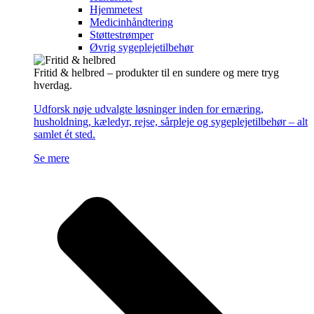
Hjemmetest
Medicinhåndtering
Støttestrømper
Øvrig sygeplejetilbehør
Fritid & helbred – produkter til en sundere og mere tryg
hverdag.
Udforsk nøje udvalgte løsninger inden for ernæring,
husholdning, kæledyr, rejse, sårpleje og sygeplejetilbehør – alt
samlet ét sted.
Se mere