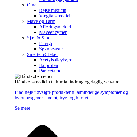
Øjne
Rejse medicin
Vægttabsmedicin
Mave og Tarm
Afføringsmiddel
Maveenzymer
Sjæl & Sind
Energi
Søvnbesvær
Smerter & feber
Acetylsalicylsyre
Ibuprofen
Paracetamol
Håndkøbsmedicin til hurtig lindring og daglig velvære.
Find nøje udvalgte produkter til almindelige symptomer og
hverdagsgener – nemt, trygt og hurtigt.
Se mere