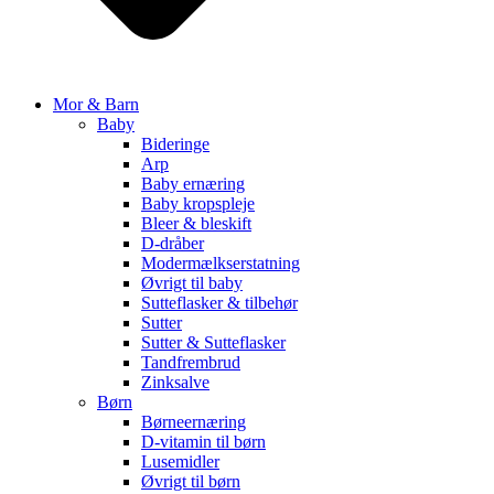
Mor & Barn
Baby
Bideringe
Arp
Baby ernæring
Baby kropspleje
Bleer & bleskift
D-dråber
Modermælkserstatning
Øvrigt til baby
Sutteflasker & tilbehør
Sutter
Sutter & Sutteflasker
Tandfrembrud
Zinksalve
Børn
Børneernæring
D-vitamin til børn
Lusemidler
Øvrigt til børn