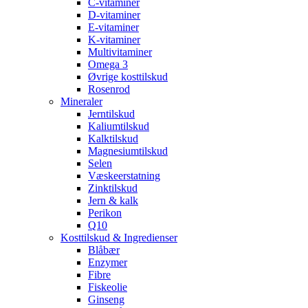
C-vitaminer
D-vitaminer
E-vitaminer
K-vitaminer
Multivitaminer
Omega 3
Øvrige kosttilskud
Rosenrod
Mineraler
Jerntilskud
Kaliumtilskud
Kalktilskud
Magnesiumtilskud
Selen
Væskeerstatning
Zinktilskud
Jern & kalk
Perikon
Q10
Kosttilskud & Ingredienser
Blåbær
Enzymer
Fibre
Fiskeolie
Ginseng