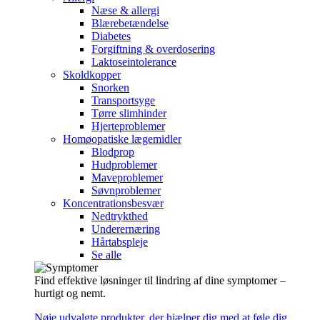
Næse & allergi
Blærebetændelse
Diabetes
Forgiftning & overdosering
Laktoseintolerance
Skoldkopper
Snorken
Transportsyge
Tørre slimhinder
Hjerteproblemer
Homøopatiske lægemidler
Blodprop
Hudproblemer
Maveproblemer
Søvnproblemer
Koncentrationsbesvær
Nedtrykthed
Underernæring
Hårtabspleje
Se alle
Find effektive løsninger til lindring af dine symptomer –
hurtigt og nemt.
Nøje udvalgte produkter, der hjælper dig med at føle dig