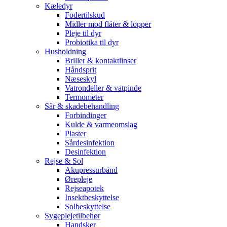
Kæledyr
Fodertilskud
Midler mod flåter & lopper
Pleje til dyr
Probiotika til dyr
Husholdning
Briller & kontaktlinser
Håndsprit
Næseskyl
Vatrondeller & vatpinde
Termometer
Sår & skadebehandling
Forbindinger
Kulde & varmeomslag
Plaster
Sårdesinfektion
Desinfektion
Rejse & Sol
Akupressurbånd
Ørepleje
Rejseapotek
Insektbeskyttelse
Solbeskyttelse
Sygeplejetilbehør
Handsker