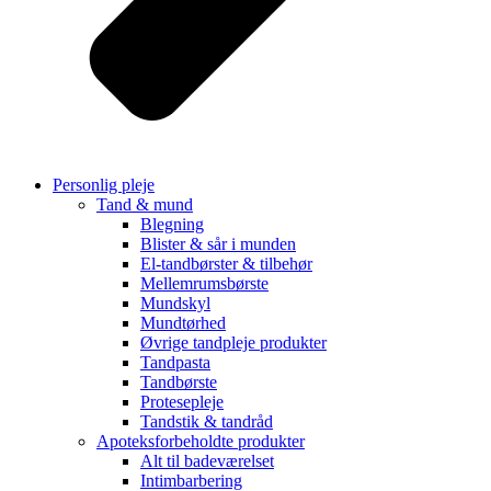
Personlig pleje
Tand & mund
Blegning
Blister & sår i munden
El-tandbørster & tilbehør
Mellemrumsbørste
Mundskyl
Mundtørhed
Øvrige tandpleje produkter
Tandpasta
Tandbørste
Protesepleje
Tandstik & tandråd
Apoteksforbeholdte produkter
Alt til badeværelset
Intimbarbering