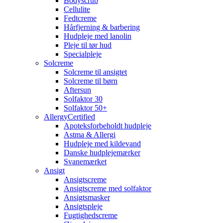
Bodyscrub
Cellulite
Fedtcreme
Hårfjerning & barbering
Hudpleje med lanolin
Pleje til tør hud
Specialpleje
Solcreme
Solcreme til ansigtet
Solcreme til børn
Aftersun
Solfaktor 30
Solfaktor 50+
AllergyCertified
Apoteksforbeholdt hudpleje
Astma & Allergi
Hudpleje med kildevand
Danske hudplejemærker
Svanemærket
Ansigt
Ansigtscreme
Ansigtscreme med solfaktor
Ansigtsmasker
Ansigtspleje
Fugtighedscreme