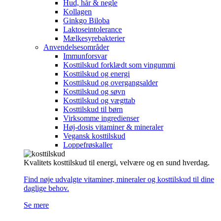
Hud, hår & negle
Kollagen
Ginkgo Biloba
Laktoseintolerance
Mælkesyrebakterier
Anvendelsesområder
Immunforsvar
Kosttilskud forklædt som vingummi
Kosttilskud og energi
Kosttilskud og overgangsalder
Kosttilskud og søvn
Kosttilskud og vægttab
Kosttilskud til børn
Virksomme ingredienser
Høj-dosis vitaminer & mineraler
Vegansk kosttilskud
Loppefrøskaller
Kvalitets kosttilskud til energi, velvære og en sund hverdag.
Find nøje udvalgte vitaminer, mineraler og kosttilskud til dine
daglige behov.
Se mere