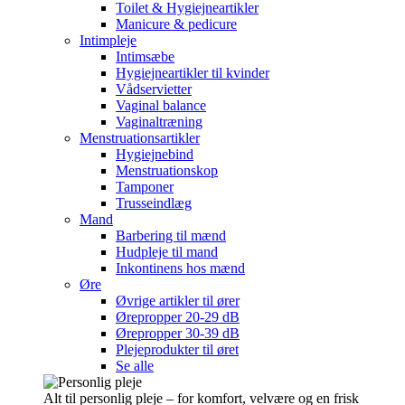
Toilet & Hygiejneartikler
Manicure & pedicure
Intimpleje
Intimsæbe
Hygiejneartikler til kvinder
Vådservietter
Vaginal balance
Vaginaltræning
Menstruationsartikler
Hygiejnebind
Menstruationskop
Tamponer
Trusseindlæg
Mand
Barbering til mænd
Hudpleje til mand
Inkontinens hos mænd
Øre
Øvrige artikler til ører
Ørepropper 20-29 dB
Ørepropper 30-39 dB
Plejeprodukter til øret
Se alle
Alt til personlig pleje – for komfort, velvære og en frisk