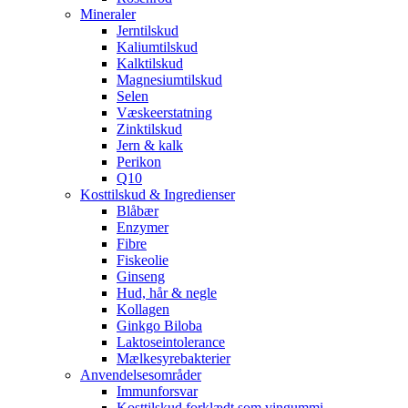
Mineraler
Jerntilskud
Kaliumtilskud
Kalktilskud
Magnesiumtilskud
Selen
Væskeerstatning
Zinktilskud
Jern & kalk
Perikon
Q10
Kosttilskud & Ingredienser
Blåbær
Enzymer
Fibre
Fiskeolie
Ginseng
Hud, hår & negle
Kollagen
Ginkgo Biloba
Laktoseintolerance
Mælkesyrebakterier
Anvendelsesområder
Immunforsvar
Kosttilskud forklædt som vingummi