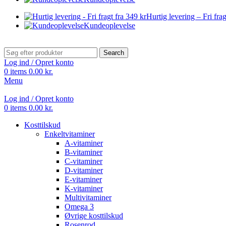
Hurtig levering – Fri frag
Kundeoplevelse
Search
Log ind / Opret konto
0
items
0.00
kr.
Menu
Log ind / Opret konto
0
items
0.00
kr.
Kosttilskud
Enkeltvitaminer
A-vitaminer
B-vitaminer
C-vitaminer
D-vitaminer
E-vitaminer
K-vitaminer
Multivitaminer
Omega 3
Øvrige kosttilskud
Rosenrod