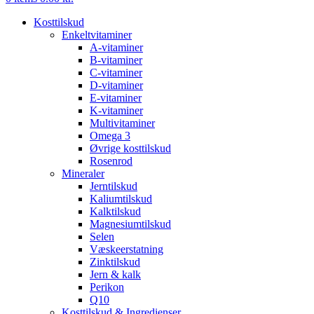
Kosttilskud
Enkeltvitaminer
A-vitaminer
B-vitaminer
C-vitaminer
D-vitaminer
E-vitaminer
K-vitaminer
Multivitaminer
Omega 3
Øvrige kosttilskud
Rosenrod
Mineraler
Jerntilskud
Kaliumtilskud
Kalktilskud
Magnesiumtilskud
Selen
Væskeerstatning
Zinktilskud
Jern & kalk
Perikon
Q10
Kosttilskud & Ingredienser