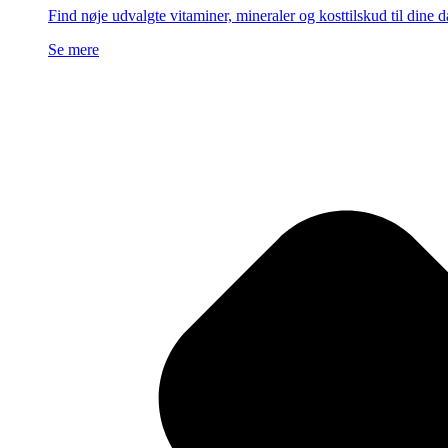
Find nøje udvalgte vitaminer, mineraler og kosttilskud til dine 
Se mere