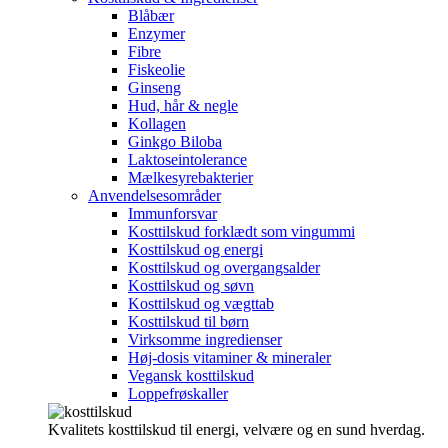
Blåbær
Enzymer
Fibre
Fiskeolie
Ginseng
Hud, hår & negle
Kollagen
Ginkgo Biloba
Laktoseintolerance
Mælkesyrebakterier
Anvendelsesområder
Immunforsvar
Kosttilskud forklædt som vingummi
Kosttilskud og energi
Kosttilskud og overgangsalder
Kosttilskud og søvn
Kosttilskud og vægttab
Kosttilskud til børn
Virksomme ingredienser
Høj-dosis vitaminer & mineraler
Vegansk kosttilskud
Loppefrøskaller
Kvalitets kosttilskud til energi, velvære og en sund hverdag.