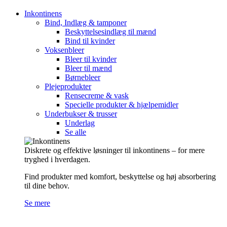
Inkontinens
Bind, Indlæg & tamponer
Beskyttelsesindlæg til mænd
Bind til kvinder
Voksenbleer
Bleer til kvinder
Bleer til mænd
Børnebleer
Plejeprodukter
Rensecreme & vask
Specielle produkter & hjælpemidler
Underbukser & trusser
Underlag
Se alle
Diskrete og effektive løsninger til inkontinens – for mere
tryghed i hverdagen.
Find produkter med komfort, beskyttelse og høj absorbering
til dine behov.
Se mere