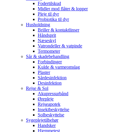
Fodertilskud
Midler mod flåter & lopper
Pleje til dyr
Probiotika til dyr
Husholdning
Briller & kontaktlinser
Håndsprit
Næseskyl
Vatrondeller & vatpinde
Termometer
Sår & skadebehandling
Forbindinger
Kulde & varmeomslag
Plaster
Sårdesinfektion
Desinfektion
Rejse & Sol
Akupressurbånd
Ørepleje
Rejseapotek
Insektbeskyttelse
Solbeskyttelse
Sygeplejetilbehør
Handsker
Hjemmetest