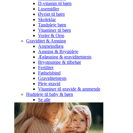
D-vitamin til børn
Lusemidler
Øvrigt til børn
Skoleklar
Tandpleje børn
Vitaminer til børn
Vorter & Orm
Graviditet & Amning
Ammeindlæg
Amning & Brystpleje
Ægløsning & graviditetstests
Brystpumpe & tilbehør
Fertilitet
Fødselsbind
Graviditetstests
Pleje gravid
Vitaminer til gravide & ammende
Hudpleje til baby & børn
Se alle