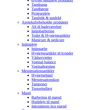
Øvrige tandpleje produkter
Tandpasta
Tandbørste
Protesepleje
Tandstik & tandråd
Apoteksforbeholdte produkter
Alt til badeværelset
Intimbarbering
Toilet & Hygiejneartikler
Manicure & pedicure
Intimpleje
Intimsæbe
Hygiejneartikler til kvinder
Vådservietter
Vaginal balance
Vaginaltræning
Menstruationsartikler
Hygiejnebind
Menstruationskop
Tamponer
Trusseindlæg
Mand
Barbering til mænd
Hudpleje til mand
Inkontinens hos mænd