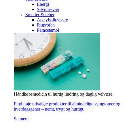
Energi
Søvnbesvær
Smerter & feber
Acetylsalicylsyre
Ibuprofen
Paracetamol
Håndkøbsmedicin til hurtig lindring og daglig velvære.
Find nøje udvalgte produkter til almindelige symptomer og
hverdagsgener – nemt, trygt og hurtigt.
Se mere