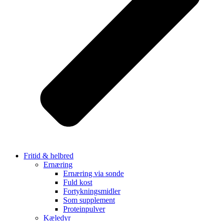
Fritid & helbred
Ernæring
Ernæring via sonde
Fuld kost
Fortykningsmidler
Som supplement
Proteinpulver
Kæledyr