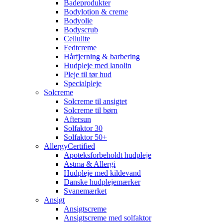
Badeprodukter
Bodylotion & creme
Bodyolie
Bodyscrub
Cellulite
Fedtcreme
Hårfjerning & barbering
Hudpleje med lanolin
Pleje til tør hud
Specialpleje
Solcreme
Solcreme til ansigtet
Solcreme til børn
Aftersun
Solfaktor 30
Solfaktor 50+
AllergyCertified
Apoteksforbeholdt hudpleje
Astma & Allergi
Hudpleje med kildevand
Danske hudplejemærker
Svanemærket
Ansigt
Ansigtscreme
Ansigtscreme med solfaktor