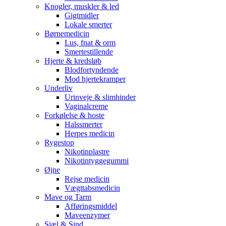
Knogler, muskler & led
Gigtmidler
Lokale smerter
Børnemedicin
Lus, fnat & orm
Smertestillende
Hjerte & kredsløb
Blodfortyndende
Mod hjertekramper
Underliv
Urinveje & slimhinder
Vaginalcreme
Forkølelse & hoste
Halssmerter
Herpes medicin
Rygestop
Nikotinplastre
Nikotintyggegummi
Øjne
Rejse medicin
Vægttabsmedicin
Mave og Tarm
Afføringsmiddel
Maveenzymer
Sjæl & Sind