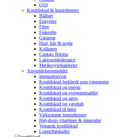
Q10
Kosttilskud & Ingredienser
Blåbær
Enzymer
Fibre
Fiskeolie
Ginseng
Hud, hår & negle
Kollagen
Ginkgo Biloba
Laktoseintolerance
Mælkesyrebakterier
Anvendelsesområder
Immunforsvar
Kosttilskud forklædt som vingummi
Kosttilskud og energi
Kosttilskud og overgangsalder
Kosttilskud og søvn
Kosttilskud og vægttab
Kosttilskud til børn
Virksomme ingredienser
Høj-dosis vitaminer & mineraler
Vegansk kosttilskud
Loppefrøskaller