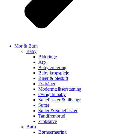
Mor & Barn
Baby
Bideringe
Arp
Baby ernæring
Baby kropspleje
Bleer & bleskift
D-dråber
Modermælkserstatning
Øvrigt til baby
Sutteflasker & tilbehør
Sutter
Sutter & Sutteflasker
Tandfrembrud
Zinksalve
Børn
Børneernæring