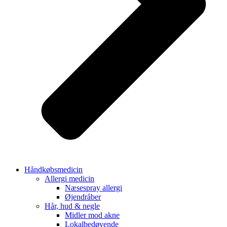
Håndkøbsmedicin
Allergi medicin
Næsespray allergi
Øjendråber
Hår, hud & negle
Midler mod akne
Lokalbedøvende