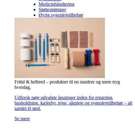
Medicinhåndtering
Støttestrømper
Øvrig sygeplejetilbehør
Fritid & helbred – produkter til en sundere og mere tryg
hverdag.
Udforsk nøje udvalgte løsninger inden for ernæring,
husholdning, kæledyr, rejse, sårpleje og sygeplejetilbehør – alt
samlet ét sted.
Se mere