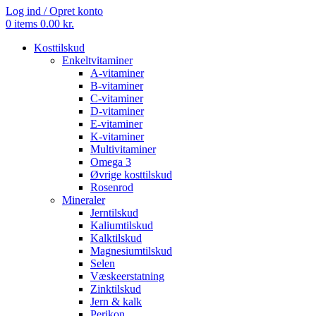
Log ind / Opret konto
0
items
0.00
kr.
Kosttilskud
Enkeltvitaminer
A-vitaminer
B-vitaminer
C-vitaminer
D-vitaminer
E-vitaminer
K-vitaminer
Multivitaminer
Omega 3
Øvrige kosttilskud
Rosenrod
Mineraler
Jerntilskud
Kaliumtilskud
Kalktilskud
Magnesiumtilskud
Selen
Væskeerstatning
Zinktilskud
Jern & kalk
Perikon