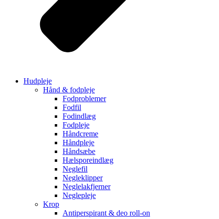
Hudpleje
Hånd & fodpleje
Fodproblemer
Fodfil
Fodindlæg
Fodpleje
Håndcreme
Håndpleje
Håndsæbe
Hælsporeindlæg
Neglefil
Negleklipper
Neglelakfjerner
Neglepleje
Krop
Antiperspirant & deo roll-on