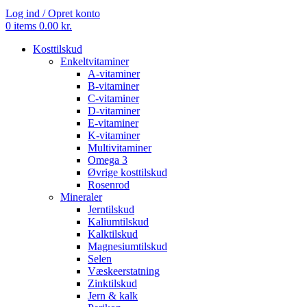
Log ind / Opret konto
0
items
0.00
kr.
Kosttilskud
Enkeltvitaminer
A-vitaminer
B-vitaminer
C-vitaminer
D-vitaminer
E-vitaminer
K-vitaminer
Multivitaminer
Omega 3
Øvrige kosttilskud
Rosenrod
Mineraler
Jerntilskud
Kaliumtilskud
Kalktilskud
Magnesiumtilskud
Selen
Væskeerstatning
Zinktilskud
Jern & kalk