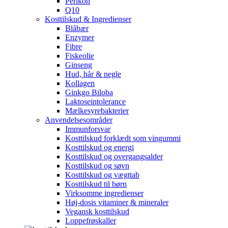
Perikon
Q10
Kosttilskud & Ingredienser
Blåbær
Enzymer
Fibre
Fiskeolie
Ginseng
Hud, hår & negle
Kollagen
Ginkgo Biloba
Laktoseintolerance
Mælkesyrebakterier
Anvendelsesområder
Immunforsvar
Kosttilskud forklædt som vingummi
Kosttilskud og energi
Kosttilskud og overgangsalder
Kosttilskud og søvn
Kosttilskud og vægttab
Kosttilskud til børn
Virksomme ingredienser
Høj-dosis vitaminer & mineraler
Vegansk kosttilskud
Loppefrøskaller