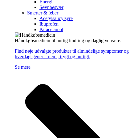
Energi
Søvnbesvær
Smerter & feber
Acetylsalicylsyre
Ibuprofen
Paracetamol
Håndkøbsmedicin til hurtig lindring og daglig velvære.
Find nøje udvalgte produkter til almindelige symptomer og
hverdagsgener – nemt, trygt og hurtigt.
Se mere