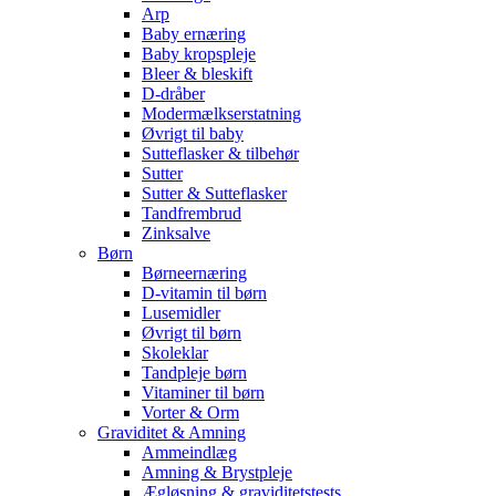
Arp
Baby ernæring
Baby kropspleje
Bleer & bleskift
D-dråber
Modermælkserstatning
Øvrigt til baby
Sutteflasker & tilbehør
Sutter
Sutter & Sutteflasker
Tandfrembrud
Zinksalve
Børn
Børneernæring
D-vitamin til børn
Lusemidler
Øvrigt til børn
Skoleklar
Tandpleje børn
Vitaminer til børn
Vorter & Orm
Graviditet & Amning
Ammeindlæg
Amning & Brystpleje
Ægløsning & graviditetstests