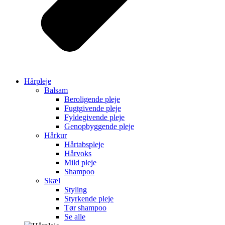
Hårpleje
Balsam
Beroligende pleje
Fugtgivende pleje
Fyldegivende pleje
Genopbyggende pleje
Hårkur
Hårtabspleje
Hårvoks
Mild pleje
Shampoo
Skæl
Styling
Styrkende pleje
Tør shampoo
Se alle