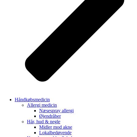
Håndkøbsmedicin
Allergi medicin
Næsespray allergi
Øjendråber
Hår, hud & negle
Midler mod akne
Lokalbedøvende