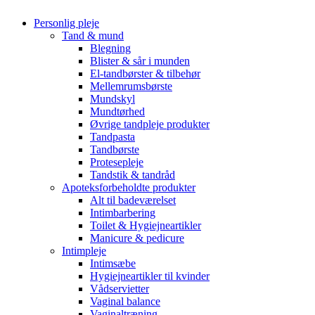
Personlig pleje
Tand & mund
Blegning
Blister & sår i munden
El-tandbørster & tilbehør
Mellemrumsbørste
Mundskyl
Mundtørhed
Øvrige tandpleje produkter
Tandpasta
Tandbørste
Protesepleje
Tandstik & tandråd
Apoteksforbeholdte produkter
Alt til badeværelset
Intimbarbering
Toilet & Hygiejneartikler
Manicure & pedicure
Intimpleje
Intimsæbe
Hygiejneartikler til kvinder
Vådservietter
Vaginal balance
Vaginaltræning