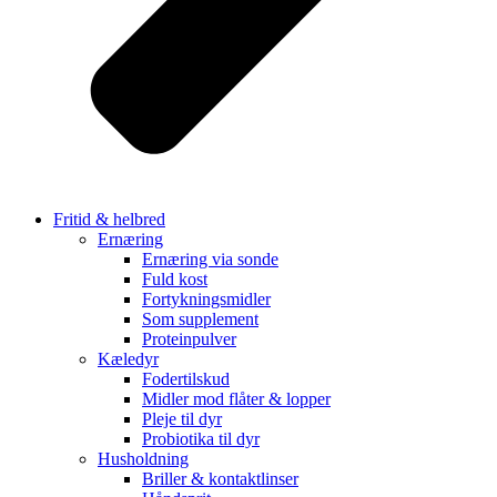
Fritid & helbred
Ernæring
Ernæring via sonde
Fuld kost
Fortykningsmidler
Som supplement
Proteinpulver
Kæledyr
Fodertilskud
Midler mod flåter & lopper
Pleje til dyr
Probiotika til dyr
Husholdning
Briller & kontaktlinser