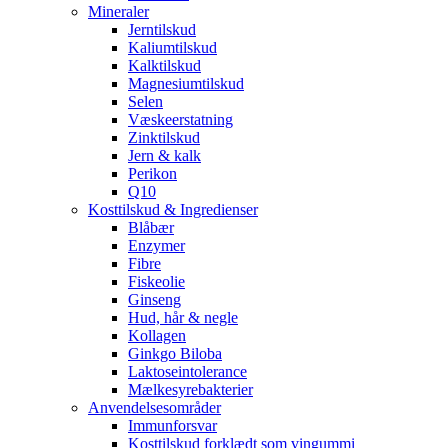
Mineraler
Jerntilskud
Kaliumtilskud
Kalktilskud
Magnesiumtilskud
Selen
Væskeerstatning
Zinktilskud
Jern & kalk
Perikon
Q10
Kosttilskud & Ingredienser
Blåbær
Enzymer
Fibre
Fiskeolie
Ginseng
Hud, hår & negle
Kollagen
Ginkgo Biloba
Laktoseintolerance
Mælkesyrebakterier
Anvendelsesområder
Immunforsvar
Kosttilskud forklædt som vingummi