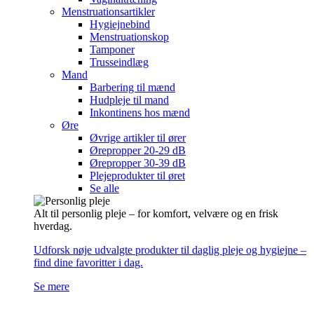
Menstruationsartikler
Hygiejnebind
Menstruationskop
Tamponer
Trusseindlæg
Mand
Barbering til mænd
Hudpleje til mand
Inkontinens hos mænd
Øre
Øvrige artikler til ører
Ørepropper 20-29 dB
Ørepropper 30-39 dB
Plejeprodukter til øret
Se alle
Alt til personlig pleje – for komfort, velvære og en frisk
hverdag.
Udforsk nøje udvalgte produkter til daglig pleje og hygiejne –
find dine favoritter i dag.
Se mere