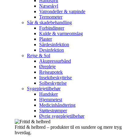
Håndsprit
Næseskyl
Vatrondeller & vatpinde
Termometer
Sår & skadebehandling
Forbindinger
Kulde & varmeomslag
Plaster
Sårdesinfektion
Desinfektion
Rejse & Sol
Akupressurbånd
Ørepleje
Rejseapotek
Insektbeskyttelse
Solbeskyttelse
Sygeplejetilbehør
Handsker
Hjemmetest
Medicinhåndtering
Støttestrømper
Øvrig sygeplejetilbehør
Fritid & helbred – produkter til en sundere og mere tryg
hverdag.