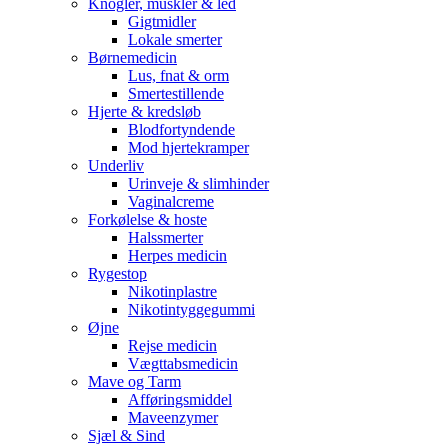
Knogler, muskler & led
Gigtmidler
Lokale smerter
Børnemedicin
Lus, fnat & orm
Smertestillende
Hjerte & kredsløb
Blodfortyndende
Mod hjertekramper
Underliv
Urinveje & slimhinder
Vaginalcreme
Forkølelse & hoste
Halssmerter
Herpes medicin
Rygestop
Nikotinplastre
Nikotintyggegummi
Øjne
Rejse medicin
Vægttabsmedicin
Mave og Tarm
Afføringsmiddel
Maveenzymer
Sjæl & Sind