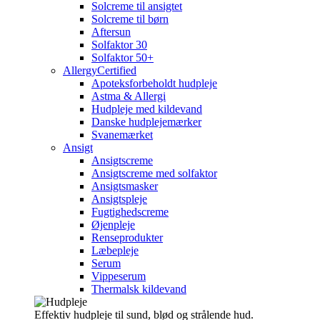
Solcreme til ansigtet
Solcreme til børn
Aftersun
Solfaktor 30
Solfaktor 50+
AllergyCertified
Apoteksforbeholdt hudpleje
Astma & Allergi
Hudpleje med kildevand
Danske hudplejemærker
Svanemærket
Ansigt
Ansigtscreme
Ansigtscreme med solfaktor
Ansigtsmasker
Ansigtspleje
Fugtighedscreme
Øjenpleje
Renseprodukter
Læbepleje
Serum
Vippeserum
Thermalsk kildevand
Effektiv hudpleje til sund, blød og strålende hud.