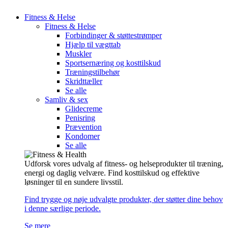
Fitness & Helse
Fitness & Helse
Forbindinger & støttestrømper
Hjælp til vægttab
Muskler
Sportsernæring og kosttilskud
Træningstilbehør
Skridttæller
Se alle
Samliv & sex
Glidecreme
Penisring
Prævention
Kondomer
Se alle
Udforsk vores udvalg af fitness- og helseprodukter til træning,
energi og daglig velvære. Find kosttilskud og effektive
løsninger til en sundere livsstil.
Find trygge og nøje udvalgte produkter, der støtter dine behov
i denne særlige periode.
Se mere