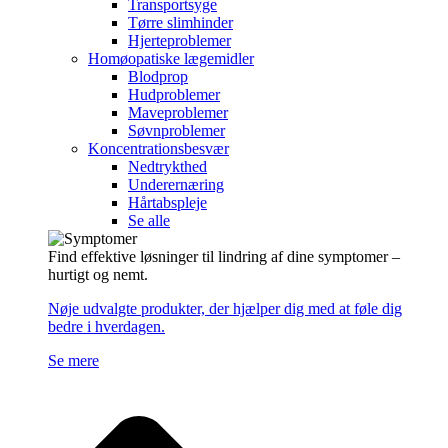
Transportsyge
Tørre slimhinder
Hjerteproblemer
Homøopatiske lægemidler
Blodprop
Hudproblemer
Maveproblemer
Søvnproblemer
Koncentrationsbesvær
Nedtrykthed
Underernæring
Hårtabspleje
Se alle
Find effektive løsninger til lindring af dine symptomer –
hurtigt og nemt.
Nøje udvalgte produkter, der hjælper dig med at føle dig
bedre i hverdagen.
Se mere