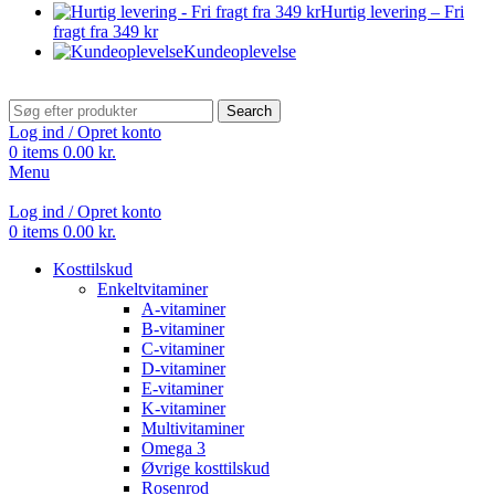
Hurtig levering – Fri
fragt fra 349 kr
Kundeoplevelse
Search
Log ind / Opret konto
0
items
0.00
kr.
Menu
Log ind / Opret konto
0
items
0.00
kr.
Kosttilskud
Enkeltvitaminer
A-vitaminer
B-vitaminer
C-vitaminer
D-vitaminer
E-vitaminer
K-vitaminer
Multivitaminer
Omega 3
Øvrige kosttilskud
Rosenrod