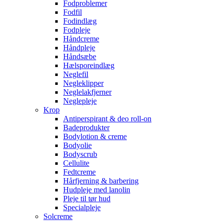
Fodproblemer
Fodfil
Fodindlæg
Fodpleje
Håndcreme
Håndpleje
Håndsæbe
Hælsporeindlæg
Neglefil
Negleklipper
Neglelakfjerner
Neglepleje
Krop
Antiperspirant & deo roll-on
Badeprodukter
Bodylotion & creme
Bodyolie
Bodyscrub
Cellulite
Fedtcreme
Hårfjerning & barbering
Hudpleje med lanolin
Pleje til tør hud
Specialpleje
Solcreme