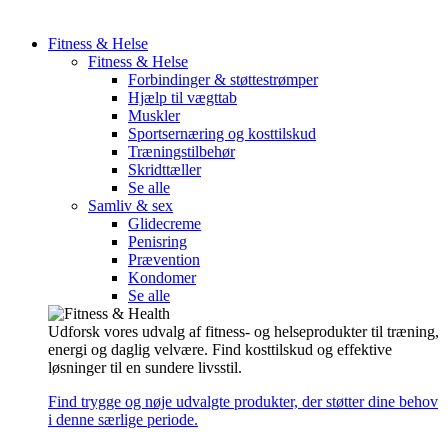
Fitness & Helse
Fitness & Helse
Forbindinger & støttestrømper
Hjælp til vægttab
Muskler
Sportsernæring og kosttilskud
Træningstilbehør
Skridttæller
Se alle
Samliv & sex
Glidecreme
Penisring
Prævention
Kondomer
Se alle
Udforsk vores udvalg af fitness- og helseprodukter til træning,
energi og daglig velvære. Find kosttilskud og effektive
løsninger til en sundere livsstil.
Find trygge og nøje udvalgte produkter, der støtter dine behov
i denne særlige periode.