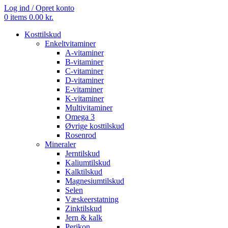
Log ind / Opret konto
0
items
0.00
kr.
Kosttilskud
Enkeltvitaminer
A-vitaminer
B-vitaminer
C-vitaminer
D-vitaminer
E-vitaminer
K-vitaminer
Multivitaminer
Omega 3
Øvrige kosttilskud
Rosenrod
Mineraler
Jerntilskud
Kaliumtilskud
Kalktilskud
Magnesiumtilskud
Selen
Væskeerstatning
Zinktilskud
Jern & kalk
Perikon