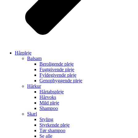
Hårpleje
Balsam
Beroligende pleje
Fugtgivende pleje
Fyldegivende pleje
Genopbyggende pleje
Hårkur
Hårtabspleje
Hårvoks
Mild pleje
Shampoo
Skæl
Styling
Styrkende pleje
Tør shampoo
Se alle