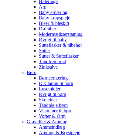
Bideringe
Arp
Baby ernæring
Baby kropspleje
Bleer & bleskift
D-dråber
Modermælkserstatning
Øvrigt til baby
Sutteflasker & tilbehør
Sutter
Sutter & Sutteflasker
Tandfrembrud
Zinksalve
Børn
Børneernæring
D-vitamin til børn
Lusemidler
Øvrigt til børn
Skoleklar
Tandpleje børn
Vitaminer til børn
Vorter & Orm
Graviditet & Amning
Ammeindlæg
Amning & Brystpleje