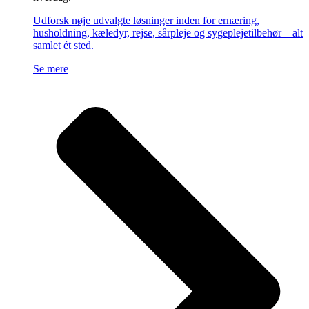
Udforsk nøje udvalgte løsninger inden for ernæring,
husholdning, kæledyr, rejse, sårpleje og sygeplejetilbehør – alt
samlet ét sted.
Se mere