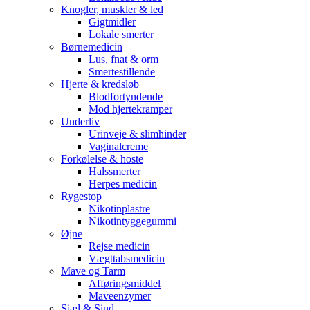
Knogler, muskler & led
Gigtmidler
Lokale smerter
Børnemedicin
Lus, fnat & orm
Smertestillende
Hjerte & kredsløb
Blodfortyndende
Mod hjertekramper
Underliv
Urinveje & slimhinder
Vaginalcreme
Forkølelse & hoste
Halssmerter
Herpes medicin
Rygestop
Nikotinplastre
Nikotintyggegummi
Øjne
Rejse medicin
Vægttabsmedicin
Mave og Tarm
Afføringsmiddel
Maveenzymer
Sjæl & Sind