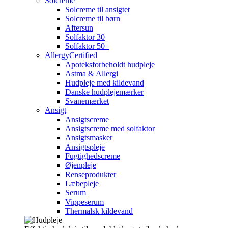
Solcreme
Solcreme til ansigtet
Solcreme til børn
Aftersun
Solfaktor 30
Solfaktor 50+
AllergyCertified
Apoteksforbeholdt hudpleje
Astma & Allergi
Hudpleje med kildevand
Danske hudplejemærker
Svanemærket
Ansigt
Ansigtscreme
Ansigtscreme med solfaktor
Ansigtsmasker
Ansigtspleje
Fugtighedscreme
Øjenpleje
Renseprodukter
Læbepleje
Serum
Vippeserum
Thermalsk kildevand