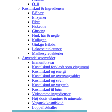
Q10
Kosttilskud & Ingredienser
Blåbær
Enzymer
Fibre
Fiskeolie
Ginseng
Hud, hår & negle
Kollagen
Ginkgo Biloba
Laktoseintolerance
Mælkesyrebakterier
Anvendelsesområder
Immunforsvar
Kosttilskud forklædt som vingummi
Kosttilskud og energi
Kosttilskud og overgangsalder
Kosttilskud og søvn
Kosttilskud og vægttab
Kosttilskud til børn
Virksomme ingredienser
Høj-dosis vitaminer & mineraler
Vegansk kosttilskud
Loppefrøskaller