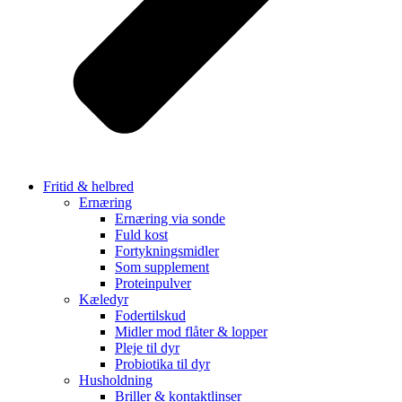
Fritid & helbred
Ernæring
Ernæring via sonde
Fuld kost
Fortykningsmidler
Som supplement
Proteinpulver
Kæledyr
Fodertilskud
Midler mod flåter & lopper
Pleje til dyr
Probiotika til dyr
Husholdning
Briller & kontaktlinser