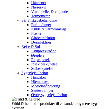
Håndsprit
Næseskyl
Vatrondeller & vatpinde
Termometer
Sår & skadebehandling
Forbindinger
Kulde & varmeomslag
Plaster
Sårdesinfektion
Desinfektion
Rejse & Sol
Akupressurbånd
Ørepleje
Rejseapotek
Insektbeskyttelse
Solbeskyttelse
Sygeplejetilbehør
Handsker
Hjemmetest
Medicinhåndtering
Støttestrømper
Øvrig sygeplejetilbehør
Fritid & helbred – produkter til en sundere og mere tryg
hverdag.