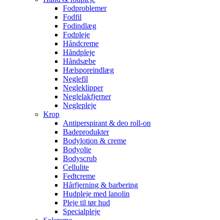
Fodproblemer
Fodfil
Fodindlæg
Fodpleje
Håndcreme
Håndpleje
Håndsæbe
Hælsporeindlæg
Neglefil
Negleklipper
Neglelakfjerner
Neglepleje
Krop
Antiperspirant & deo roll-on
Badeprodukter
Bodylotion & creme
Bodyolie
Bodyscrub
Cellulite
Fedtcreme
Hårfjerning & barbering
Hudpleje med lanolin
Pleje til tør hud
Specialpleje