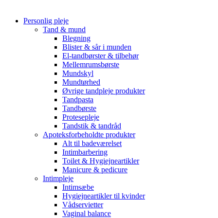
Personlig pleje
Tand & mund
Blegning
Blister & sår i munden
El-tandbørster & tilbehør
Mellemrumsbørste
Mundskyl
Mundtørhed
Øvrige tandpleje produkter
Tandpasta
Tandbørste
Protesepleje
Tandstik & tandråd
Apoteksforbeholdte produkter
Alt til badeværelset
Intimbarbering
Toilet & Hygiejneartikler
Manicure & pedicure
Intimpleje
Intimsæbe
Hygiejneartikler til kvinder
Vådservietter
Vaginal balance