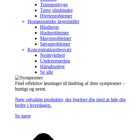
Transportsyge
Tørre slimhinder
Hjerteproblemer
Homøopatiske lægemidler
Blodprop
Hudproblemer
Maveproblemer
Søvnproblemer
Koncentrationsbesvær
Nedtrykthed
Underernæring
Hårtabspleje
Se alle
Find effektive løsninger til lindring af dine symptomer –
hurtigt og nemt.
Nøje udvalgte produkter, der hjælper dig med at føle dig
bedre i hverdagen.
Se mere