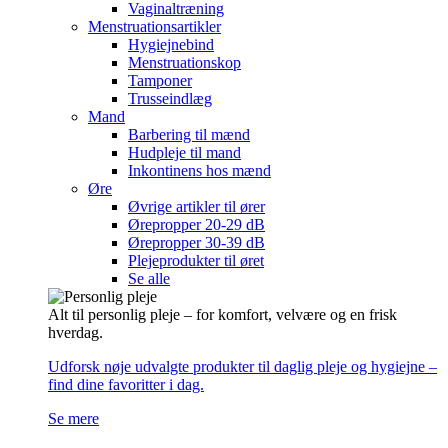
Vaginaltræning
Menstruationsartikler
Hygiejnebind
Menstruationskop
Tamponer
Trusseindlæg
Mand
Barbering til mænd
Hudpleje til mand
Inkontinens hos mænd
Øre
Øvrige artikler til ører
Ørepropper 20-29 dB
Ørepropper 30-39 dB
Plejeprodukter til øret
Se alle
Alt til personlig pleje – for komfort, velvære og en frisk
hverdag.
Udforsk nøje udvalgte produkter til daglig pleje og hygiejne –
find dine favoritter i dag.
Se mere