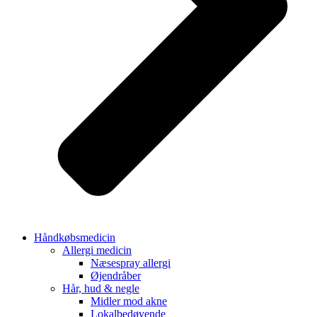
Håndkøbsmedicin
Allergi medicin
Næsespray allergi
Øjendråber
Hår, hud & negle
Midler mod akne
Lokalbedøvende