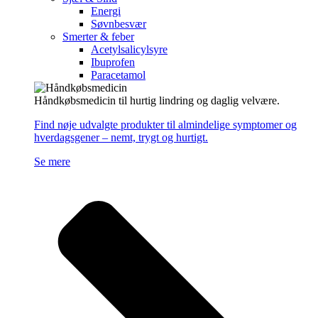
Energi
Søvnbesvær
Smerter & feber
Acetylsalicylsyre
Ibuprofen
Paracetamol
Håndkøbsmedicin til hurtig lindring og daglig velvære.
Find nøje udvalgte produkter til almindelige symptomer og
hverdagsgener – nemt, trygt og hurtigt.
Se mere