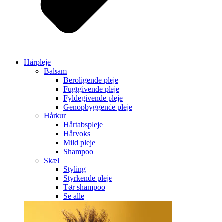
Hårpleje
Balsam
Beroligende pleje
Fugtgivende pleje
Fyldegivende pleje
Genopbyggende pleje
Hårkur
Hårtabspleje
Hårvoks
Mild pleje
Shampoo
Skæl
Styling
Styrkende pleje
Tør shampoo
Se alle