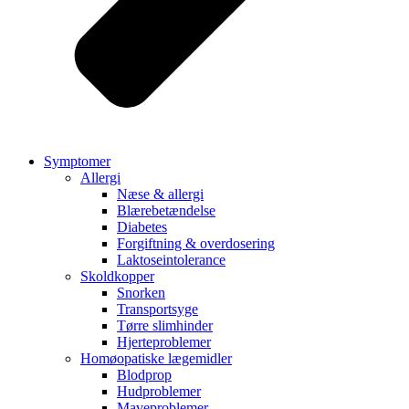
Symptomer
Allergi
Næse & allergi
Blærebetændelse
Diabetes
Forgiftning & overdosering
Laktoseintolerance
Skoldkopper
Snorken
Transportsyge
Tørre slimhinder
Hjerteproblemer
Homøopatiske lægemidler
Blodprop
Hudproblemer
Maveproblemer