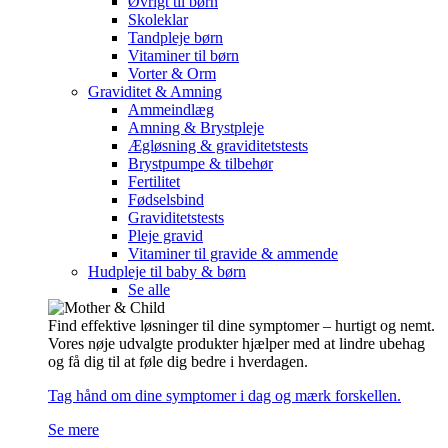
Øvrigt til børn
Skoleklar
Tandpleje børn
Vitaminer til børn
Vorter & Orm
Graviditet & Amning
Ammeindlæg
Amning & Brystpleje
Ægløsning & graviditetstests
Brystpumpe & tilbehør
Fertilitet
Fødselsbind
Graviditetstests
Pleje gravid
Vitaminer til gravide & ammende
Hudpleje til baby & børn
Se alle
Find effektive løsninger til dine symptomer – hurtigt og nemt.
Vores nøje udvalgte produkter hjælper med at lindre ubehag
og få dig til at føle dig bedre i hverdagen.
Tag hånd om dine symptomer i dag og mærk forskellen.
Se mere