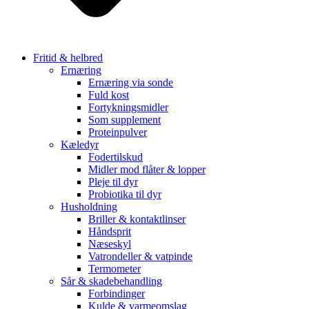
Fritid & helbred
Ernæring
Ernæring via sonde
Fuld kost
Fortykningsmidler
Som supplement
Proteinpulver
Kæledyr
Fodertilskud
Midler mod flåter & lopper
Pleje til dyr
Probiotika til dyr
Husholdning
Briller & kontaktlinser
Håndsprit
Næseskyl
Vatrondeller & vatpinde
Termometer
Sår & skadebehandling
Forbindinger
Kulde & varmeomslag