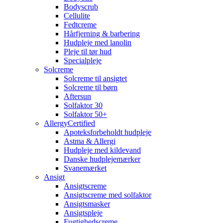
Bodyscrub
Cellulite
Fedtcreme
Hårfjerning & barbering
Hudpleje med lanolin
Pleje til tør hud
Specialpleje
Solcreme
Solcreme til ansigtet
Solcreme til børn
Aftersun
Solfaktor 30
Solfaktor 50+
AllergyCertified
Apoteksforbeholdt hudpleje
Astma & Allergi
Hudpleje med kildevand
Danske hudplejemærker
Svanemærket
Ansigt
Ansigtscreme
Ansigtscreme med solfaktor
Ansigtsmasker
Ansigtspleje
Fugtighedscreme