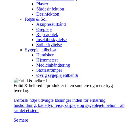
Plaster
Sårdesinfektion
Desinfektion
Rejse & Sol
Akupressurbånd
Ørepleje
Rejseapotek
Insektbeskyttelse
Solbeskyttelse
Sygeplejetilbehør
Handsker
Hjemmetest
Medicinhåndtering
Støttestrømper
Øvrig sygeplejetilbehør
Fritid & helbred – produkter til en sundere og mere tryg
hverdag.
Udforsk nøje udvalgte løsninger inden for ernæring,
husholdning, kæledyr, rejse, sårpleje og sygeplejetilbehør – alt
samlet ét sted.
Se mere