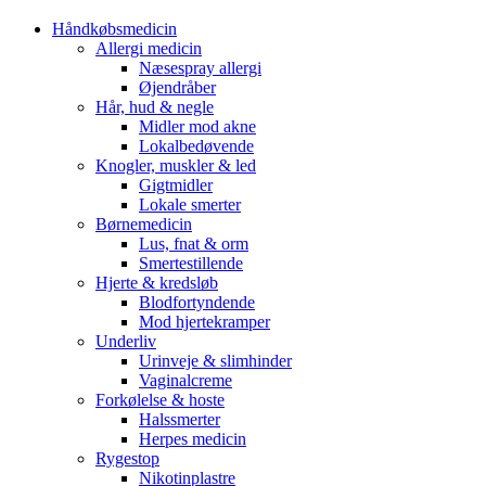
Håndkøbsmedicin
Allergi medicin
Næsespray allergi
Øjendråber
Hår, hud & negle
Midler mod akne
Lokalbedøvende
Knogler, muskler & led
Gigtmidler
Lokale smerter
Børnemedicin
Lus, fnat & orm
Smertestillende
Hjerte & kredsløb
Blodfortyndende
Mod hjertekramper
Underliv
Urinveje & slimhinder
Vaginalcreme
Forkølelse & hoste
Halssmerter
Herpes medicin
Rygestop
Nikotinplastre