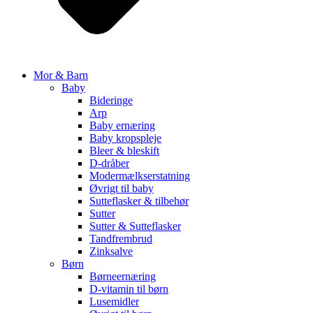
Mor & Barn
Baby
Bideringe
Arp
Baby ernæring
Baby kropspleje
Bleer & bleskift
D-dråber
Modermælkserstatning
Øvrigt til baby
Sutteflasker & tilbehør
Sutter
Sutter & Sutteflasker
Tandfrembrud
Zinksalve
Børn
Børneernæring
D-vitamin til børn
Lusemidler