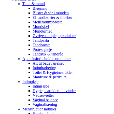
Tand & mund
Blegning
Blister & sår i munden
El-tandbørster & tilbehør
Mellemrumsbørste
Mundskyl
Mundtørhed
Øvrige tandpleje produkter
Tandpasta
Tandbørste
Protesepleje
Tandstik & tandråd
Apoteksforbeholdte produkter
Alt til badeværelset
Intimbarbering
Toilet & Hygiejneartikler
Manicure & pedicure
Intimpleje
Intimsæbe
Hygiejneartikler til kvinder
Vådservietter
Vaginal balance
Vaginaltræning
Menstruationsartikler
Hygiejnebind