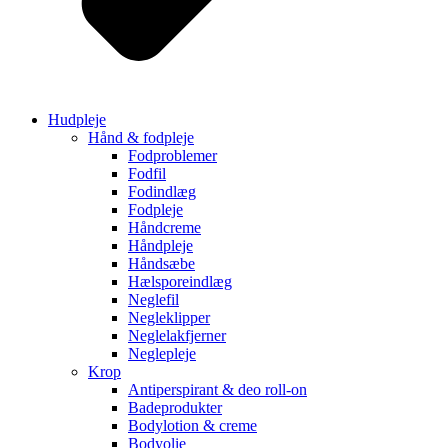
Hudpleje
Hånd & fodpleje
Fodproblemer
Fodfil
Fodindlæg
Fodpleje
Håndcreme
Håndpleje
Håndsæbe
Hælsporeindlæg
Neglefil
Negleklipper
Neglelakfjerner
Neglepleje
Krop
Antiperspirant & deo roll-on
Badeprodukter
Bodylotion & creme
Bodyolie