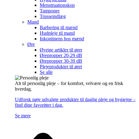
Menstruationskop
Tamponer
Trusseindlæg
Mand
Barbering til mænd
Hudpleje til mand
Inkontinens hos mænd
Øre
Øvrige artikler til ører
Ørepropper 20-29 dB
Ørepropper 30-39 dB
Plejeprodukter til øret
Se alle
Alt til personlig pleje – for komfort, velvære og en frisk
hverdag.
Udforsk nøje udvalgte produkter til daglig pleje og hygiejne –
find dine favoritter i dag.
Se mere