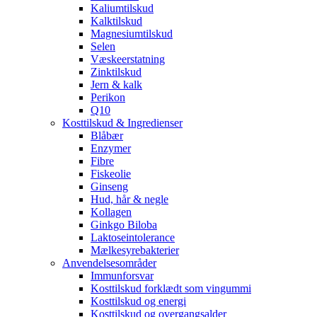
Kaliumtilskud
Kalktilskud
Magnesiumtilskud
Selen
Væskeerstatning
Zinktilskud
Jern & kalk
Perikon
Q10
Kosttilskud & Ingredienser
Blåbær
Enzymer
Fibre
Fiskeolie
Ginseng
Hud, hår & negle
Kollagen
Ginkgo Biloba
Laktoseintolerance
Mælkesyrebakterier
Anvendelsesområder
Immunforsvar
Kosttilskud forklædt som vingummi
Kosttilskud og energi
Kosttilskud og overgangsalder