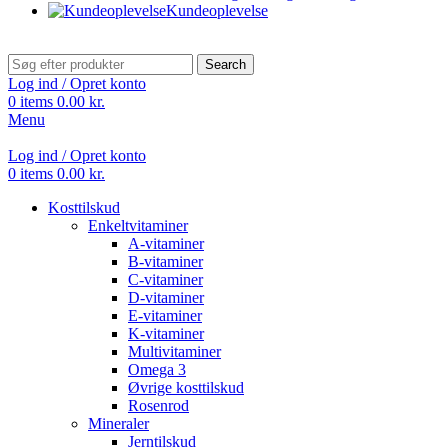
Kundeoplevelse
Search
Log ind / Opret konto
0
items
0.00
kr.
Menu
Log ind / Opret konto
0
items
0.00
kr.
Kosttilskud
Enkeltvitaminer
A-vitaminer
B-vitaminer
C-vitaminer
D-vitaminer
E-vitaminer
K-vitaminer
Multivitaminer
Omega 3
Øvrige kosttilskud
Rosenrod
Mineraler
Jerntilskud