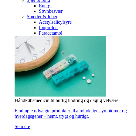
Sjæl & Sind
Energi
Søvnbesvær
Smerter & feber
Acetylsalicylsyre
Ibuprofen
Paracetamol
Håndkøbsmedicin til hurtig lindring og daglig velvære.
Find nøje udvalgte produkter til almindelige symptomer og
hverdagsgener – nemt, trygt og hurtigt.
Se mere