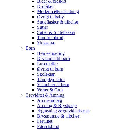
Bleer & bleskift
D-dråber
Modermælkserstatning
Øvrigt til baby
Sutteflasker & tilbehør
Sutter
Sutter & Sutteflasker
Tandfrembrud
Zinksalve
Børn
Børneernæring
D-vitamin til børn
Lusemidler
Øvrigt til børn
Skoleklar
Tandpleje børn
Vitaminer til børn
Vorter & Orm
Graviditet & Amning
Ammeindlæg
Amning & Brystpleje
Ægløsning & graviditetstests
Brystpumpe & tilbehør
Fertilitet
Fødselsbind