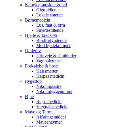
Knogler, muskler & led
Gigtmidler
Lokale smerter
Børnemedicin
Lus, fnat & orm
Smertestillende
Hjerte & kredsløb
Blodfortyndende
Mod hjertekramper
Underliv
Urinveje & slimhinder
Vaginalcreme
Forkølelse & hoste
Halssmerter
Herpes medicin
Rygestop
Nikotinplastre
Nikotintyggegummi
Øjne
Rejse medicin
Vægttabsmedicin
Mave og Tarm
Afføringsmiddel
Maveenzymer