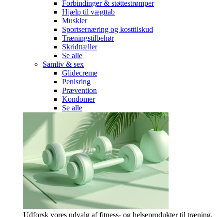
Forbindinger & støttestrømper
Hjælp til vægttab
Muskler
Sportsernæring og kosttilskud
Træningstilbehør
Skridttæller
Se alle
Samliv & sex
Glidecreme
Penisring
Prævention
Kondomer
Se alle
Udforsk vores udvalg af fitness- og helseprodukter til træning,