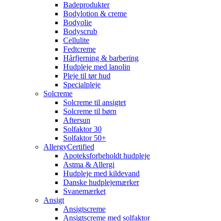
Badeprodukter
Bodylotion & creme
Bodyolie
Bodyscrub
Cellulite
Fedtcreme
Hårfjerning & barbering
Hudpleje med lanolin
Pleje til tør hud
Specialpleje
Solcreme
Solcreme til ansigtet
Solcreme til børn
Aftersun
Solfaktor 30
Solfaktor 50+
AllergyCertified
Apoteksforbeholdt hudpleje
Astma & Allergi
Hudpleje med kildevand
Danske hudplejemærker
Svanemærket
Ansigt
Ansigtscreme
Ansigtscreme med solfaktor