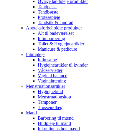
Øvrige tandpleje produkter
Tandpasta
Tandbørste
Protesepleje
Tandstik & tandråd
Apoteksforbeholdte produkter
Alt til badeværelset
Intimbarbering
Toilet & Hygiejneartikler
Manicure & pedicure
Intimpleje
Intimsæbe
Hygiejneartikler til kvinder
Vådservietter
Vaginal balance
Vaginaltræning
Menstruationsartikler
Hygiejnebind
Menstruationskop
Tamponer
Trusseindlæg
Mand
Barbering til mænd
Hudpleje til mand
Inkontinens hos mænd