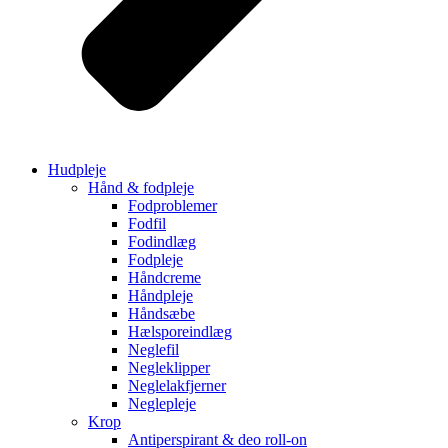
Hudpleje
Hånd & fodpleje
Fodproblemer
Fodfil
Fodindlæg
Fodpleje
Håndcreme
Håndpleje
Håndsæbe
Hælsporeindlæg
Neglefil
Negleklipper
Neglelakfjerner
Neglepleje
Krop
Antiperspirant & deo roll-on