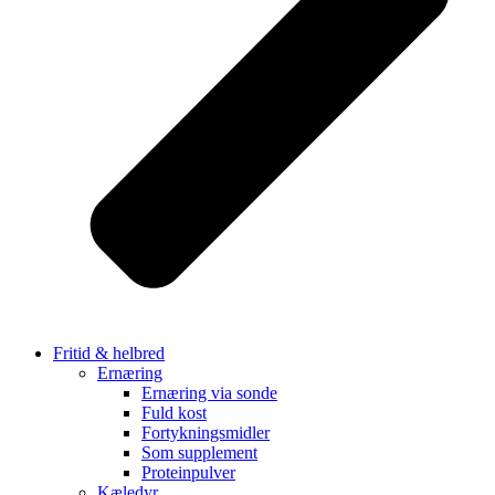
Fritid & helbred
Ernæring
Ernæring via sonde
Fuld kost
Fortykningsmidler
Som supplement
Proteinpulver
Kæledyr