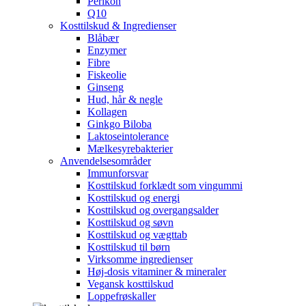
Perikon
Q10
Kosttilskud & Ingredienser
Blåbær
Enzymer
Fibre
Fiskeolie
Ginseng
Hud, hår & negle
Kollagen
Ginkgo Biloba
Laktoseintolerance
Mælkesyrebakterier
Anvendelsesområder
Immunforsvar
Kosttilskud forklædt som vingummi
Kosttilskud og energi
Kosttilskud og overgangsalder
Kosttilskud og søvn
Kosttilskud og vægttab
Kosttilskud til børn
Virksomme ingredienser
Høj-dosis vitaminer & mineraler
Vegansk kosttilskud
Loppefrøskaller