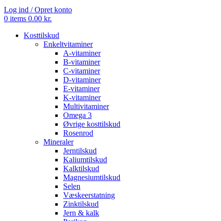
Log ind / Opret konto
0
items
0.00
kr.
Kosttilskud
Enkeltvitaminer
A-vitaminer
B-vitaminer
C-vitaminer
D-vitaminer
E-vitaminer
K-vitaminer
Multivitaminer
Omega 3
Øvrige kosttilskud
Rosenrod
Mineraler
Jerntilskud
Kaliumtilskud
Kalktilskud
Magnesiumtilskud
Selen
Væskeerstatning
Zinktilskud
Jern & kalk