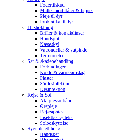
Fodertilskud
Midler mod flåter & lopper
Pleje til dyr
Probiotika til dyr
Husholdning
Briller & kontaktlinser
Håndsprit
Næseskyl
Vatrondeller & vatpinde
Termometer
Sår & skadebehandling
Forbindinger
Kulde & varmeomslag
Plaster
Sårdesinfektion
Desinfektion
Rejse & Sol
Akupressurbånd
Ørepleje
Rejseapotek
Insektbeskyttelse
Solbeskyttelse
Sygeplejetilbehør
Handsker
Hjemmetest