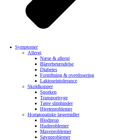
Symptomer
Allergi
Næse & allergi
Blærebetændelse
Diabetes
Forgiftning & overdosering
Laktoseintolerance
Skoldkopper
Snorken
Transportsyge
Tørre slimhinder
Hjerteproblemer
Homøopatiske lægemidler
Blodprop
Hudproblemer
Maveproblemer
Søvnproblemer