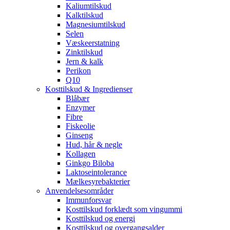
Kaliumtilskud
Kalktilskud
Magnesiumtilskud
Selen
Væskeerstatning
Zinktilskud
Jern & kalk
Perikon
Q10
Kosttilskud & Ingredienser
Blåbær
Enzymer
Fibre
Fiskeolie
Ginseng
Hud, hår & negle
Kollagen
Ginkgo Biloba
Laktoseintolerance
Mælkesyrebakterier
Anvendelsesområder
Immunforsvar
Kosttilskud forklædt som vingummi
Kosttilskud og energi
Kosttilskud og overgangsalder