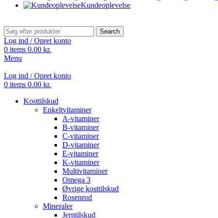
Kundeoplevelse
Search
Log ind / Opret konto
0
items
0.00
kr.
Menu
Log ind / Opret konto
0
items
0.00
kr.
Kosttilskud
Enkeltvitaminer
A-vitaminer
B-vitaminer
C-vitaminer
D-vitaminer
E-vitaminer
K-vitaminer
Multivitaminer
Omega 3
Øvrige kosttilskud
Rosenrod
Mineraler
Jerntilskud