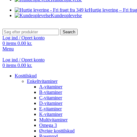
Hurtig levering – Fri frag
Kundeoplevelse
Search
Log ind / Opret konto
0
items
0.00
kr.
Menu
Log ind / Opret konto
0
items
0.00
kr.
Kosttilskud
Enkeltvitaminer
A-vitaminer
B-vitaminer
C-vitaminer
D-vitaminer
E-vitaminer
K-vitaminer
Multivitaminer
Omega 3
Øvrige kosttilskud
Rosenrod