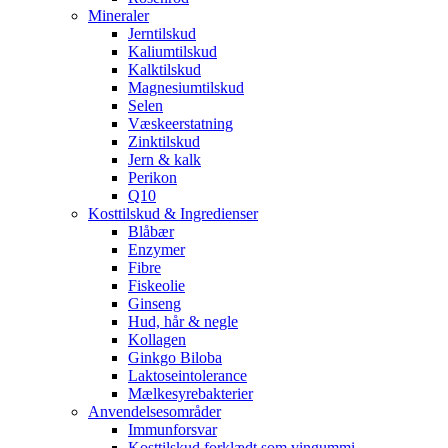
Mineraler
Jerntilskud
Kaliumtilskud
Kalktilskud
Magnesiumtilskud
Selen
Væskeerstatning
Zinktilskud
Jern & kalk
Perikon
Q10
Kosttilskud & Ingredienser
Blåbær
Enzymer
Fibre
Fiskeolie
Ginseng
Hud, hår & negle
Kollagen
Ginkgo Biloba
Laktoseintolerance
Mælkesyrebakterier
Anvendelsesområder
Immunforsvar
Kosttilskud forklædt som vingummi