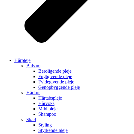
Hårpleje
Balsam
Beroligende pleje
Fugtgivende pleje
Fyldegivende pleje
Genopbyggende pleje
Hårkur
Hårtabspleje
Hårvoks
Mild pleje
Shampoo
Skæl
Styling
Styrkende pleje