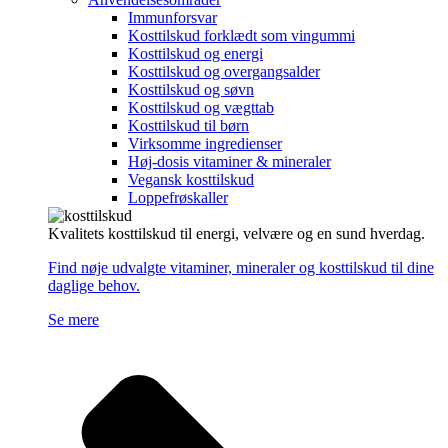
Immunforsvar
Kosttilskud forklædt som vingummi
Kosttilskud og energi
Kosttilskud og overgangsalder
Kosttilskud og søvn
Kosttilskud og vægttab
Kosttilskud til børn
Virksomme ingredienser
Høj-dosis vitaminer & mineraler
Vegansk kosttilskud
Loppefrøskaller
Kvalitets kosttilskud til energi, velvære og en sund hverdag.
Find nøje udvalgte vitaminer, mineraler og kosttilskud til dine
daglige behov.
Se mere