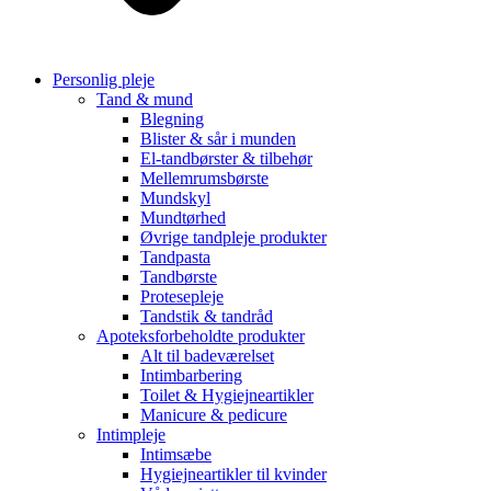
Personlig pleje
Tand & mund
Blegning
Blister & sår i munden
El-tandbørster & tilbehør
Mellemrumsbørste
Mundskyl
Mundtørhed
Øvrige tandpleje produkter
Tandpasta
Tandbørste
Protesepleje
Tandstik & tandråd
Apoteksforbeholdte produkter
Alt til badeværelset
Intimbarbering
Toilet & Hygiejneartikler
Manicure & pedicure
Intimpleje
Intimsæbe
Hygiejneartikler til kvinder