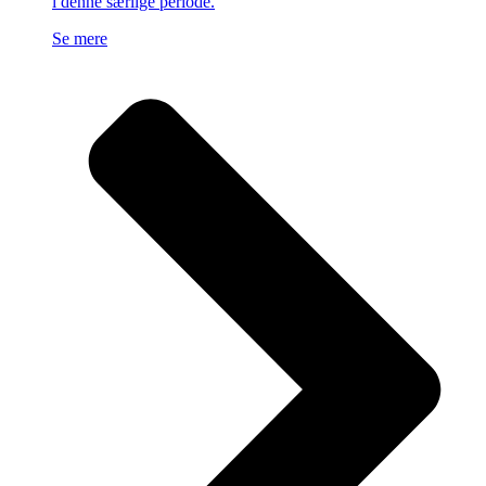
i denne særlige periode.
Se mere