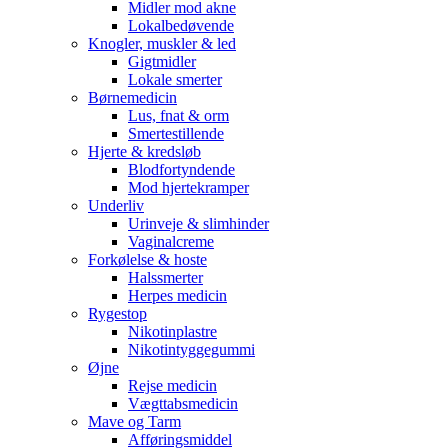
Midler mod akne
Lokalbedøvende
Knogler, muskler & led
Gigtmidler
Lokale smerter
Børnemedicin
Lus, fnat & orm
Smertestillende
Hjerte & kredsløb
Blodfortyndende
Mod hjertekramper
Underliv
Urinveje & slimhinder
Vaginalcreme
Forkølelse & hoste
Halssmerter
Herpes medicin
Rygestop
Nikotinplastre
Nikotintyggegummi
Øjne
Rejse medicin
Vægttabsmedicin
Mave og Tarm
Afføringsmiddel