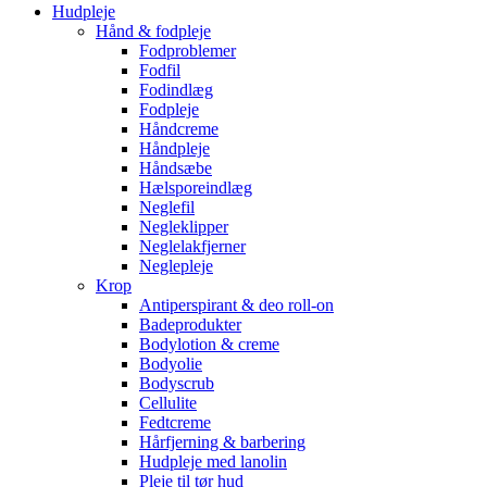
Hudpleje
Hånd & fodpleje
Fodproblemer
Fodfil
Fodindlæg
Fodpleje
Håndcreme
Håndpleje
Håndsæbe
Hælsporeindlæg
Neglefil
Negleklipper
Neglelakfjerner
Neglepleje
Krop
Antiperspirant & deo roll-on
Badeprodukter
Bodylotion & creme
Bodyolie
Bodyscrub
Cellulite
Fedtcreme
Hårfjerning & barbering
Hudpleje med lanolin
Pleje til tør hud