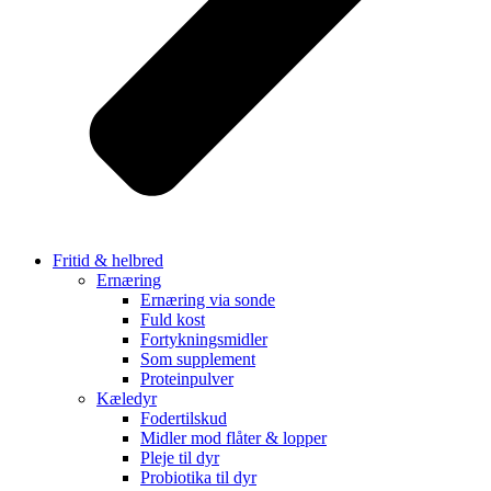
Fritid & helbred
Ernæring
Ernæring via sonde
Fuld kost
Fortykningsmidler
Som supplement
Proteinpulver
Kæledyr
Fodertilskud
Midler mod flåter & lopper
Pleje til dyr
Probiotika til dyr