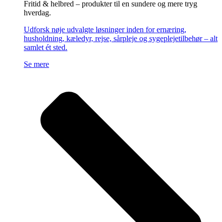
Fritid & helbred – produkter til en sundere og mere tryg
hverdag.
Udforsk nøje udvalgte løsninger inden for ernæring,
husholdning, kæledyr, rejse, sårpleje og sygeplejetilbehør – alt
samlet ét sted.
Se mere