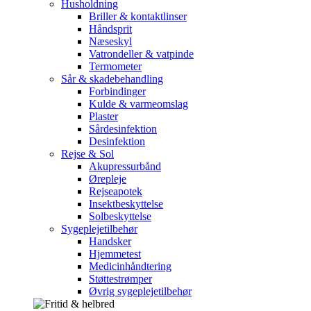
Husholdning
Briller & kontaktlinser
Håndsprit
Næseskyl
Vatrondeller & vatpinde
Termometer
Sår & skadebehandling
Forbindinger
Kulde & varmeomslag
Plaster
Sårdesinfektion
Desinfektion
Rejse & Sol
Akupressurbånd
Ørepleje
Rejseapotek
Insektbeskyttelse
Solbeskyttelse
Sygeplejetilbehør
Handsker
Hjemmetest
Medicinhåndtering
Støttestrømper
Øvrig sygeplejetilbehør