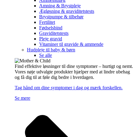
Ammeindlæg
Amning & Brystpleje
Ægløsning & graviditetstests
Brystpumpe & tilbehør
Fertilitet
Fødselsbind
Graviditetstests
Pleje gravid
Vitaminer til gravide & ammende
Hudpleje til baby & børn
Se alle
Find effektive løsninger til dine symptomer – hurtigt og nemt.
Vores nøje udvalgte produkter hjælper med at lindre ubehag
og få dig til at føle dig bedre i hverdagen.
Tag hånd om dine symptomer i dag og mærk forskellen.
Se mere