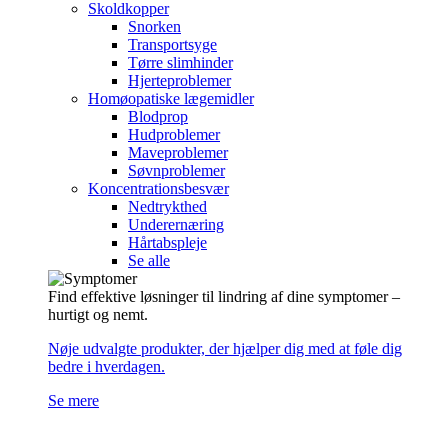
Skoldkopper
Snorken
Transportsyge
Tørre slimhinder
Hjerteproblemer
Homøopatiske lægemidler
Blodprop
Hudproblemer
Maveproblemer
Søvnproblemer
Koncentrationsbesvær
Nedtrykthed
Underernæring
Hårtabspleje
Se alle
Find effektive løsninger til lindring af dine symptomer –
hurtigt og nemt.
Nøje udvalgte produkter, der hjælper dig med at føle dig
bedre i hverdagen.
Se mere