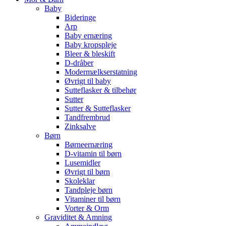
Baby
Bideringe
Arp
Baby ernæring
Baby kropspleje
Bleer & bleskift
D-dråber
Modermælkserstatning
Øvrigt til baby
Sutteflasker & tilbehør
Sutter
Sutter & Sutteflasker
Tandfrembrud
Zinksalve
Børn
Børneernæring
D-vitamin til børn
Lusemidler
Øvrigt til børn
Skoleklar
Tandpleje børn
Vitaminer til børn
Vorter & Orm
Graviditet & Amning