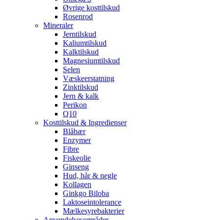
Øvrige kosttilskud
Rosenrod
Mineraler
Jerntilskud
Kaliumtilskud
Kalktilskud
Magnesiumtilskud
Selen
Væskeerstatning
Zinktilskud
Jern & kalk
Perikon
Q10
Kosttilskud & Ingredienser
Blåbær
Enzymer
Fibre
Fiskeolie
Ginseng
Hud, hår & negle
Kollagen
Ginkgo Biloba
Laktoseintolerance
Mælkesyrebakterier
Anvendelsesområder