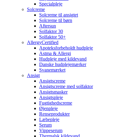
Specialpleje
Solcreme
Solcreme til ansigtet
Solcreme til børn
Aftersun
Solfaktor 30
Solfaktor 50+
AllergyCertified
Apoteksforbeholdt hudpleje
Astma & Allergi
Hudpleje med kildevand
Danske hudplejemærker
Svanemærket
Ansigt
Ansigtscreme
Ansigtscreme med solfaktor
Ansigtsmasker
Ansigtspleje
Fugtighedscreme
Øjenpleje
Renseprodukter
Læbepleje
Serum
Vippeserum
Thermalsk kildevand