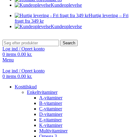
Kundeoplevelse
Hurtig levering – Fri
fragt fra 349 kr
Kundeoplevelse
Search
Log ind / Opret konto
0
items
0.00
kr.
Menu
Log ind / Opret konto
0
items
0.00
kr.
Kosttilskud
Enkeltvitaminer
A-vitaminer
B-vitaminer
C-vitaminer
D-vitaminer
E-vitaminer
K-vitaminer
Multivitaminer
Omega 3