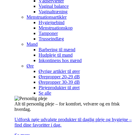
Vådservietter
Vaginal balance
Vaginaltræning
Menstruationsartikler
Hygiejnebind
Menstruationskop
Tamponer
Trusseindlæg
Mand
Barbering til mænd
Hudpleje til mand
Inkontinens hos mænd
Øre
Øvrige artikler til ører
Ørepropper 20-29 dB
Ørepropper 30-39 dB
Plejeprodukter til øret
Se alle
Alt til personlig pleje – for komfort, velvære og en frisk
hverdag.
Udforsk nøje udvalgte produkter til daglig pleje og hygiejne –
find dine favoritter i dag.