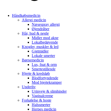
Håndkøbsmedicin
Allergi medicin
Næsespray allergi
Øjendråber
Hår, hud & negle
Midler mod akne
Lokalbedøvende
Knogler, muskler & led
Gigtmidler
Lokale smerter
Børnemedicin
Lus, fnat & orm
Smertestillende
Hjerte & kredsløb
Blodfortyndende
Mod hjertekramper
Underliv
Urinveje & slimhinder
Vaginalcreme
Forkølelse & hoste
Halssmerter
Herpes medicin