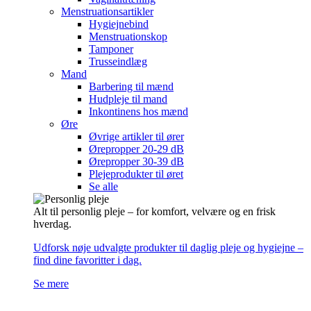
Menstruationsartikler
Hygiejnebind
Menstruationskop
Tamponer
Trusseindlæg
Mand
Barbering til mænd
Hudpleje til mand
Inkontinens hos mænd
Øre
Øvrige artikler til ører
Ørepropper 20-29 dB
Ørepropper 30-39 dB
Plejeprodukter til øret
Se alle
Alt til personlig pleje – for komfort, velvære og en frisk
hverdag.
Udforsk nøje udvalgte produkter til daglig pleje og hygiejne –
find dine favoritter i dag.
Se mere