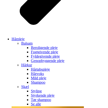
Hårpleje
Balsam
Beroligende pleje
Fugtgivende pleje
Fyldegivende pleje
Genopbyggende pleje
Hårkur
Hårtabspleje
Hårvoks
Mild pleje
Shampoo
Skæl
Styling
Styrkende pleje
Tør shampoo
Se alle