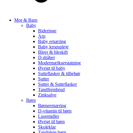
Mor & Barn
Baby
Bideringe
Arp
Baby ernæring
Baby kropspleje
Bleer & bleskift
D-dråber
Modermælkserstatning
Øvrigt til baby
Sutteflasker & tilbehør
Sutter
Sutter & Sutteflasker
Tandfrembrud
Zinksalve
Børn
Børneernæring
D-vitamin til børn
Lusemidler
Øvrigt til børn
Skoleklar
Tandpleje børn