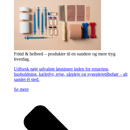
Fritid & helbred – produkter til en sundere og mere tryg
hverdag.
Udforsk nøje udvalgte løsninger inden for ernæring,
husholdning, kæledyr, rejse, sårpleje og sygeplejetilbehør – alt
samlet ét sted.
Se mere