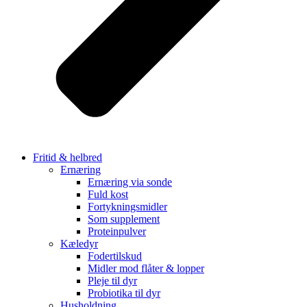
Fritid & helbred
Ernæring
Ernæring via sonde
Fuld kost
Fortykningsmidler
Som supplement
Proteinpulver
Kæledyr
Fodertilskud
Midler mod flåter & lopper
Pleje til dyr
Probiotika til dyr
Husholdning