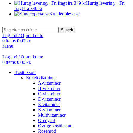
Hurtig levering – Fri
fragt fra 349 kr
Kundeoplevelse
Search
Log ind / Opret konto
0
items
0.00
kr.
Menu
Log ind / Opret konto
0
items
0.00
kr.
Kosttilskud
Enkeltvitaminer
A-vitaminer
B-vitaminer
C-vitaminer
D-vitaminer
E-vitaminer
K-vitaminer
Multivitaminer
Omega 3
Øvrige kosttilskud
Rosenrod