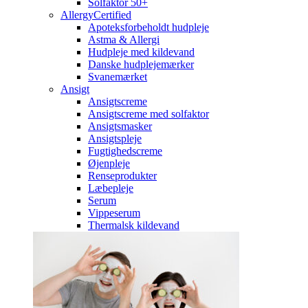
Solfaktor 50+
AllergyCertified
Apoteksforbeholdt hudpleje
Astma & Allergi
Hudpleje med kildevand
Danske hudplejemærker
Svanemærket
Ansigt
Ansigtscreme
Ansigtscreme med solfaktor
Ansigtsmasker
Ansigtspleje
Fugtighedscreme
Øjenpleje
Renseprodukter
Læbepleje
Serum
Vippeserum
Thermalsk kildevand