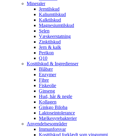
Mineraler
Jerntilskud
Kaliumtilskud
Kalktilskud
Magnesiumtilskud
Selen
Væskeerstatning
Zinktilskud
Jern & kalk
Perikon
Q10
Kosttilskud & Ingredienser
Blåbær
Enzymer
Fibre
Fiskeolie
Ginseng
Hud, hår & negle
Kollagen
Ginkgo Biloba
Laktoseintolerance
Mælkesyrebakterier
Anvendelsesområder
Immunforsvar
Kosttilskud forklædt som vingummi