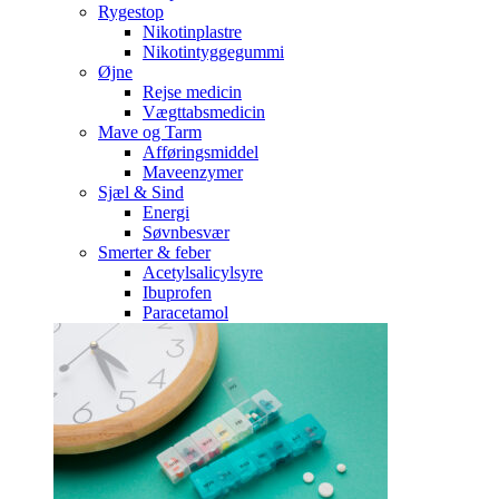
Rygestop
Nikotinplastre
Nikotintyggegummi
Øjne
Rejse medicin
Vægttabsmedicin
Mave og Tarm
Afføringsmiddel
Maveenzymer
Sjæl & Sind
Energi
Søvnbesvær
Smerter & feber
Acetylsalicylsyre
Ibuprofen
Paracetamol