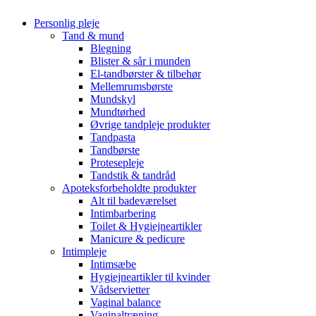
Personlig pleje
Tand & mund
Blegning
Blister & sår i munden
El-tandbørster & tilbehør
Mellemrumsbørste
Mundskyl
Mundtørhed
Øvrige tandpleje produkter
Tandpasta
Tandbørste
Protesepleje
Tandstik & tandråd
Apoteksforbeholdte produkter
Alt til badeværelset
Intimbarbering
Toilet & Hygiejneartikler
Manicure & pedicure
Intimpleje
Intimsæbe
Hygiejneartikler til kvinder
Vådservietter
Vaginal balance
Vaginaltræning