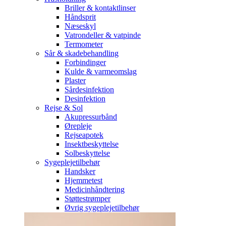
Briller & kontaktlinser
Håndsprit
Næseskyl
Vatrondeller & vatpinde
Termometer
Sår & skadebehandling
Forbindinger
Kulde & varmeomslag
Plaster
Sårdesinfektion
Desinfektion
Rejse & Sol
Akupressurbånd
Ørepleje
Rejseapotek
Insektbeskyttelse
Solbeskyttelse
Sygeplejetilbehør
Handsker
Hjemmetest
Medicinhåndtering
Støttestrømper
Øvrig sygeplejetilbehør