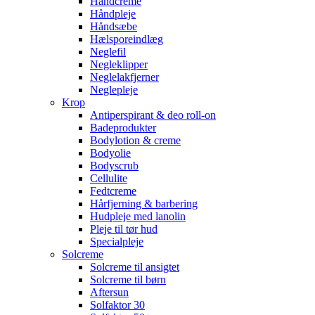
Håndcreme
Håndpleje
Håndsæbe
Hælsporeindlæg
Neglefil
Negleklipper
Neglelakfjerner
Neglepleje
Krop
Antiperspirant & deo roll-on
Badeprodukter
Bodylotion & creme
Bodyolie
Bodyscrub
Cellulite
Fedtcreme
Hårfjerning & barbering
Hudpleje med lanolin
Pleje til tør hud
Specialpleje
Solcreme
Solcreme til ansigtet
Solcreme til børn
Aftersun
Solfaktor 30