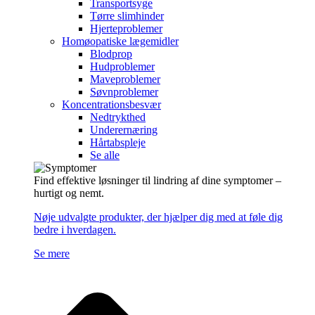
Transportsyge
Tørre slimhinder
Hjerteproblemer
Homøopatiske lægemidler
Blodprop
Hudproblemer
Maveproblemer
Søvnproblemer
Koncentrationsbesvær
Nedtrykthed
Underernæring
Hårtabspleje
Se alle
Find effektive løsninger til lindring af dine symptomer –
hurtigt og nemt.
Nøje udvalgte produkter, der hjælper dig med at føle dig
bedre i hverdagen.
Se mere