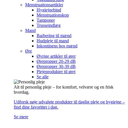
Menstruationsartikler
Hygiejnebind
Menstruationskop
Tamponer
Trusseindlæg
Mand
Barbering til mænd
Hudpleje til mand
Inkontinens hos mænd
Øre
Øvrige artikler til ører
Ørepropper 20-29 dB
Ørepropper 30-39 dB
Plejeprodukter til øret
Se alle
Alt til personlig pleje – for komfort, velvære og en frisk
hverdag.
Udforsk nøje udvalgte produkter til daglig pleje og hygiejne –
find dine favoritter i dag.
Se mere