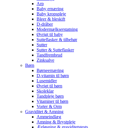
Arp
Baby ernæring
Baby kropspleje
Bleer & bleskift
D-dråber
Modermælkserstatning
Øvrigt til baby
Sutteflasker & tilbehør
Sutter
Sutter & Sutteflasker
Tandfrembrud
Zinksalve
Børn
Børneernæring
D-vitamin til børn
Lusemidler
Øvrigt til børn
Skoleklar
Tandpleje børn
Vitaminer til børn
Vorter & Orm
Graviditet & Amning
Ammeindlæg
Amning & Brystpleje
Ægløsning & graviditetstests