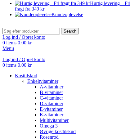
Hurtig levering – Fri
fragt fra 349 kr
Kundeoplevelse
Search
Log ind / Opret konto
0
items
0.00
kr.
Menu
Log ind / Opret konto
0
items
0.00
kr.
Kosttilskud
Enkeltvitaminer
A-vitaminer
B-vitaminer
C-vitaminer
D-vitaminer
E-vitaminer
K-vitaminer
Multivitaminer
Omega 3
Øvrige kosttilskud
Rosenrod