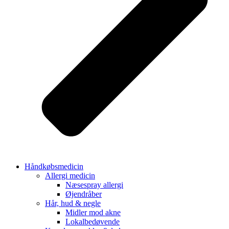
Håndkøbsmedicin
Allergi medicin
Næsespray allergi
Øjendråber
Hår, hud & negle
Midler mod akne
Lokalbedøvende