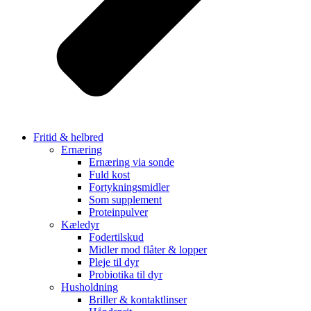
Fritid & helbred
Ernæring
Ernæring via sonde
Fuld kost
Fortykningsmidler
Som supplement
Proteinpulver
Kæledyr
Fodertilskud
Midler mod flåter & lopper
Pleje til dyr
Probiotika til dyr
Husholdning
Briller & kontaktlinser