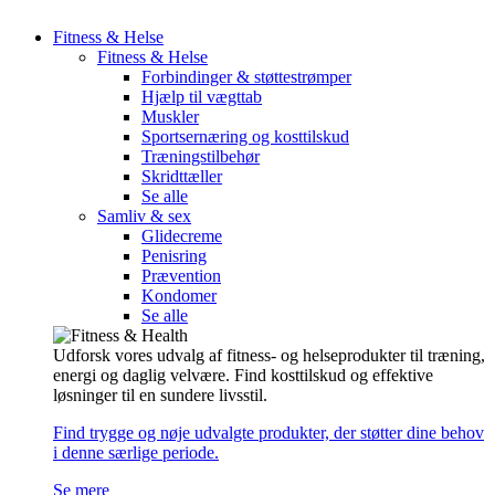
Fitness & Helse
Fitness & Helse
Forbindinger & støttestrømper
Hjælp til vægttab
Muskler
Sportsernæring og kosttilskud
Træningstilbehør
Skridttæller
Se alle
Samliv & sex
Glidecreme
Penisring
Prævention
Kondomer
Se alle
Udforsk vores udvalg af fitness- og helseprodukter til træning,
energi og daglig velvære. Find kosttilskud og effektive
løsninger til en sundere livsstil.
Find trygge og nøje udvalgte produkter, der støtter dine behov
i denne særlige periode.
Se mere