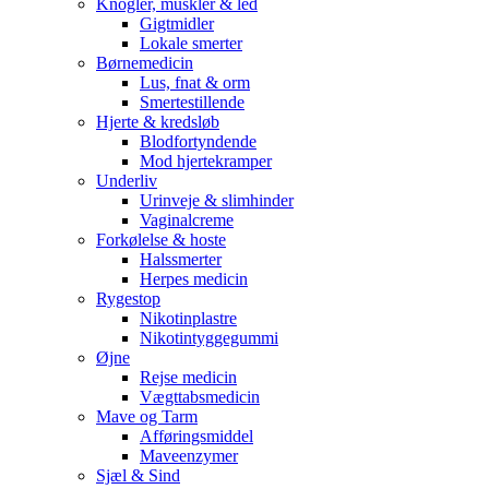
Knogler, muskler & led
Gigtmidler
Lokale smerter
Børnemedicin
Lus, fnat & orm
Smertestillende
Hjerte & kredsløb
Blodfortyndende
Mod hjertekramper
Underliv
Urinveje & slimhinder
Vaginalcreme
Forkølelse & hoste
Halssmerter
Herpes medicin
Rygestop
Nikotinplastre
Nikotintyggegummi
Øjne
Rejse medicin
Vægttabsmedicin
Mave og Tarm
Afføringsmiddel
Maveenzymer
Sjæl & Sind