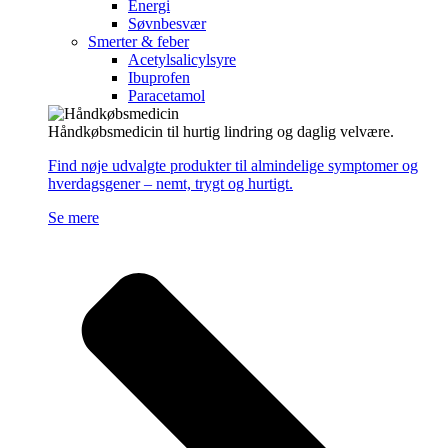
Energi
Søvnbesvær
Smerter & feber
Acetylsalicylsyre
Ibuprofen
Paracetamol
Håndkøbsmedicin til hurtig lindring og daglig velvære.
Find nøje udvalgte produkter til almindelige symptomer og
hverdagsgener – nemt, trygt og hurtigt.
Se mere