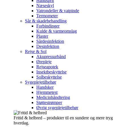
Håndsprit
Næseskyl
Vatrondeller & vatpinde
Termometer
Sår & skadebehandling
Forbindinger
Kulde & varmeomslag
Plaster
Sårdesinfektion
Desinfektion
Rejse & Sol
Akupressurbånd
Ørepleje
Rejseapotek
Insektbeskyttelse
Solbeskyttelse
Sygeplejetilbehør
Handsker
Hjemmetest
Medicinhåndtering
Støttestrømper
Øvrig sygeplejetilbehør
Fritid & helbred – produkter til en sundere og mere tryg
hverdag.