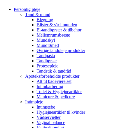
Personlig pleje
Tand & mund
Blegning
Blister & sår i munden
El-tandbørster & tilbehør
Mellemrumsbørste
Mundskyl
Mundtørhed
Øvrige tandpleje produkter
Tandpasta
Tandbørste
Protesepleje
Tandstik & tandråd
Apoteksforbeholdte produkter
Alt til badeværelset
Intimbarbering
Toilet & Hygiejneartikler
Manicure & pedicure
Intimpleje
Intimsæbe
Hygiejneartikler til kvinder
Vådservietter
Vaginal balance
Vaginaltræning