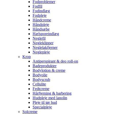
Fodproblemer
Fodfil
Fodindlæg
Fodpleje
Håndcreme
Håndpleje
Håndsæbe
Hælsporeindlæg
Neglefil
Negleklipper
Neglelakfjerner
Neglepleje
Krop
Antiperspirant & deo roll-on
Badeprodukter
Bodylotion & creme
Bodyolie
Bodyscrub
Cellulite
Fedtcreme
Hårfjerning & barbering
Hudpleje med lanolin
Pleje til tør hud
Specialpleje
Solcreme