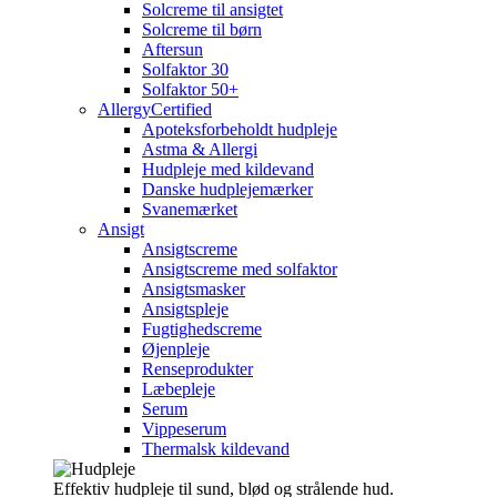
Solcreme til ansigtet
Solcreme til børn
Aftersun
Solfaktor 30
Solfaktor 50+
AllergyCertified
Apoteksforbeholdt hudpleje
Astma & Allergi
Hudpleje med kildevand
Danske hudplejemærker
Svanemærket
Ansigt
Ansigtscreme
Ansigtscreme med solfaktor
Ansigtsmasker
Ansigtspleje
Fugtighedscreme
Øjenpleje
Renseprodukter
Læbepleje
Serum
Vippeserum
Thermalsk kildevand
Effektiv hudpleje til sund, blød og strålende hud.