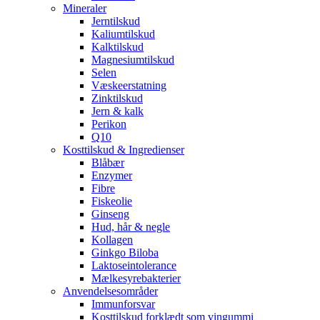
Mineraler
Jerntilskud
Kaliumtilskud
Kalktilskud
Magnesiumtilskud
Selen
Væskeerstatning
Zinktilskud
Jern & kalk
Perikon
Q10
Kosttilskud & Ingredienser
Blåbær
Enzymer
Fibre
Fiskeolie
Ginseng
Hud, hår & negle
Kollagen
Ginkgo Biloba
Laktoseintolerance
Mælkesyrebakterier
Anvendelsesområder
Immunforsvar
Kosttilskud forklædt som vingummi