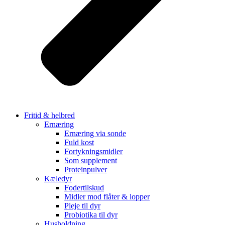
Fritid & helbred
Ernæring
Ernæring via sonde
Fuld kost
Fortykningsmidler
Som supplement
Proteinpulver
Kæledyr
Fodertilskud
Midler mod flåter & lopper
Pleje til dyr
Probiotika til dyr
Husholdning