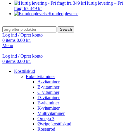
Hurtig levering – Fri
fragt fra 349 kr
Kundeoplevelse
Search
Log ind / Opret konto
0
items
0.00
kr.
Menu
Log ind / Opret konto
0
items
0.00
kr.
Kosttilskud
Enkeltvitaminer
A-vitaminer
B-vitaminer
C-vitaminer
D-vitaminer
E-vitaminer
K-vitaminer
Multivitaminer
Omega 3
Øvrige kosttilskud
Rosenrod