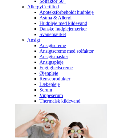
Solfaktor 50+
AllergyCertified
Apoteksforbeholdt hudpleje
Astma & Allergi
Hudpleje med kildevand
Danske hudplejemærker
Svanemærket
Ansigt
Ansigtscreme
Ansigtscreme med solfaktor
Ansigtsmasker
Ansigtspleje
Fugtighedscreme
Øjenpleje
Renseprodukter
Læbepleje
Serum
Vippeserum
Thermalsk kildevand