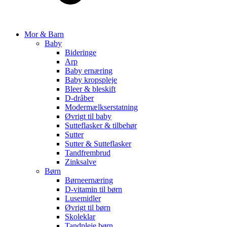
Mor & Barn
Baby
Bideringe
Arp
Baby ernæring
Baby kropspleje
Bleer & bleskift
D-dråber
Modermælkserstatning
Øvrigt til baby
Sutteflasker & tilbehør
Sutter
Sutter & Sutteflasker
Tandfrembrud
Zinksalve
Børn
Børneernæring
D-vitamin til børn
Lusemidler
Øvrigt til børn
Skoleklar
Tandpleje børn