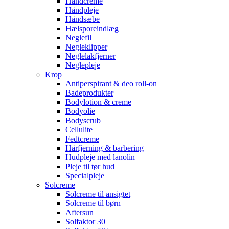
Håndcreme
Håndpleje
Håndsæbe
Hælsporeindlæg
Neglefil
Negleklipper
Neglelakfjerner
Neglepleje
Krop
Antiperspirant & deo roll-on
Badeprodukter
Bodylotion & creme
Bodyolie
Bodyscrub
Cellulite
Fedtcreme
Hårfjerning & barbering
Hudpleje med lanolin
Pleje til tør hud
Specialpleje
Solcreme
Solcreme til ansigtet
Solcreme til børn
Aftersun
Solfaktor 30