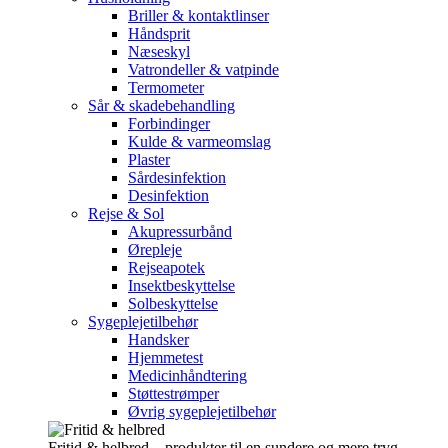
Briller & kontaktlinser
Håndsprit
Næseskyl
Vatrondeller & vatpinde
Termometer
Sår & skadebehandling
Forbindinger
Kulde & varmeomslag
Plaster
Sårdesinfektion
Desinfektion
Rejse & Sol
Akupressurbånd
Ørepleje
Rejseapotek
Insektbeskyttelse
Solbeskyttelse
Sygeplejetilbehør
Handsker
Hjemmetest
Medicinhåndtering
Støttestrømper
Øvrig sygeplejetilbehør
Fritid & helbred – produkter til en sundere og mere tryg