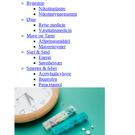
Rygestop
Nikotinplastre
Nikotintyggegummi
Øjne
Rejse medicin
Vægttabsmedicin
Mave og Tarm
Afføringsmiddel
Maveenzymer
Sjæl & Sind
Energi
Søvnbesvær
Smerter & feber
Acetylsalicylsyre
Ibuprofen
Paracetamol