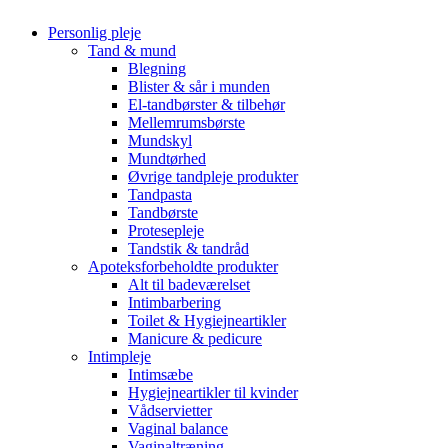
Personlig pleje
Tand & mund
Blegning
Blister & sår i munden
El-tandbørster & tilbehør
Mellemrumsbørste
Mundskyl
Mundtørhed
Øvrige tandpleje produkter
Tandpasta
Tandbørste
Protesepleje
Tandstik & tandråd
Apoteksforbeholdte produkter
Alt til badeværelset
Intimbarbering
Toilet & Hygiejneartikler
Manicure & pedicure
Intimpleje
Intimsæbe
Hygiejneartikler til kvinder
Vådservietter
Vaginal balance
Vaginaltræning