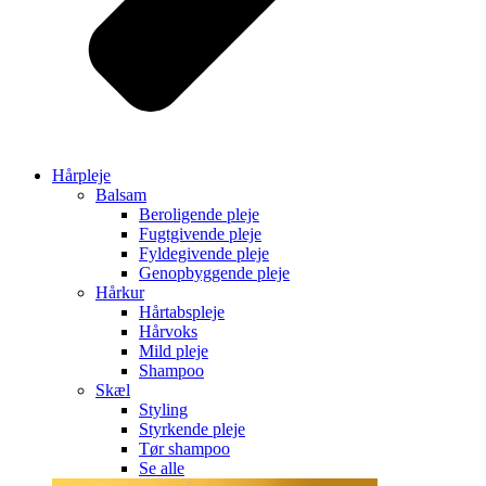
Hårpleje
Balsam
Beroligende pleje
Fugtgivende pleje
Fyldegivende pleje
Genopbyggende pleje
Hårkur
Hårtabspleje
Hårvoks
Mild pleje
Shampoo
Skæl
Styling
Styrkende pleje
Tør shampoo
Se alle