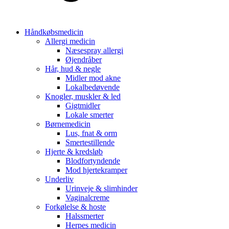
Håndkøbsmedicin
Allergi medicin
Næsespray allergi
Øjendråber
Hår, hud & negle
Midler mod akne
Lokalbedøvende
Knogler, muskler & led
Gigtmidler
Lokale smerter
Børnemedicin
Lus, fnat & orm
Smertestillende
Hjerte & kredsløb
Blodfortyndende
Mod hjertekramper
Underliv
Urinveje & slimhinder
Vaginalcreme
Forkølelse & hoste
Halssmerter
Herpes medicin