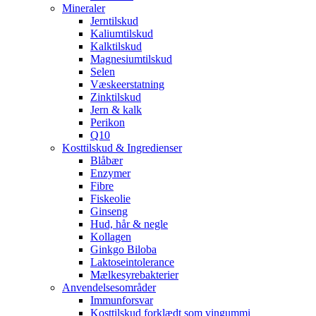
Mineraler
Jerntilskud
Kaliumtilskud
Kalktilskud
Magnesiumtilskud
Selen
Væskeerstatning
Zinktilskud
Jern & kalk
Perikon
Q10
Kosttilskud & Ingredienser
Blåbær
Enzymer
Fibre
Fiskeolie
Ginseng
Hud, hår & negle
Kollagen
Ginkgo Biloba
Laktoseintolerance
Mælkesyrebakterier
Anvendelsesområder
Immunforsvar
Kosttilskud forklædt som vingummi