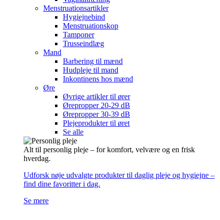
Menstruationsartikler
Hygiejnebind
Menstruationskop
Tamponer
Trusseindlæg
Mand
Barbering til mænd
Hudpleje til mand
Inkontinens hos mænd
Øre
Øvrige artikler til ører
Ørepropper 20-29 dB
Ørepropper 30-39 dB
Plejeprodukter til øret
Se alle
Alt til personlig pleje – for komfort, velvære og en frisk
hverdag.
Udforsk nøje udvalgte produkter til daglig pleje og hygiejne –
find dine favoritter i dag.
Se mere