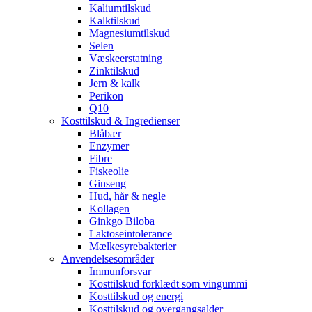
Kaliumtilskud
Kalktilskud
Magnesiumtilskud
Selen
Væskeerstatning
Zinktilskud
Jern & kalk
Perikon
Q10
Kosttilskud & Ingredienser
Blåbær
Enzymer
Fibre
Fiskeolie
Ginseng
Hud, hår & negle
Kollagen
Ginkgo Biloba
Laktoseintolerance
Mælkesyrebakterier
Anvendelsesområder
Immunforsvar
Kosttilskud forklædt som vingummi
Kosttilskud og energi
Kosttilskud og overgangsalder