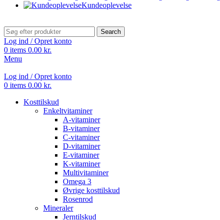
Kundeoplevelse
Search
Log ind / Opret konto
0
items
0.00
kr.
Menu
Log ind / Opret konto
0
items
0.00
kr.
Kosttilskud
Enkeltvitaminer
A-vitaminer
B-vitaminer
C-vitaminer
D-vitaminer
E-vitaminer
K-vitaminer
Multivitaminer
Omega 3
Øvrige kosttilskud
Rosenrod
Mineraler
Jerntilskud