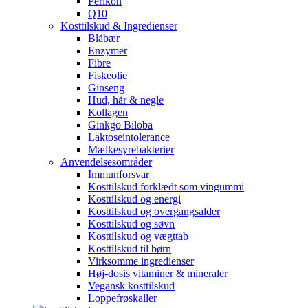
Perikon
Q10
Kosttilskud & Ingredienser
Blåbær
Enzymer
Fibre
Fiskeolie
Ginseng
Hud, hår & negle
Kollagen
Ginkgo Biloba
Laktoseintolerance
Mælkesyrebakterier
Anvendelsesområder
Immunforsvar
Kosttilskud forklædt som vingummi
Kosttilskud og energi
Kosttilskud og overgangsalder
Kosttilskud og søvn
Kosttilskud og vægttab
Kosttilskud til børn
Virksomme ingredienser
Høj-dosis vitaminer & mineraler
Vegansk kosttilskud
Loppefrøskaller