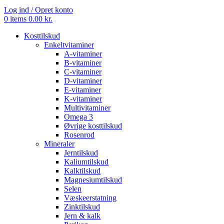
Log ind / Opret konto
0
items
0.00
kr.
Kosttilskud
Enkeltvitaminer
A-vitaminer
B-vitaminer
C-vitaminer
D-vitaminer
E-vitaminer
K-vitaminer
Multivitaminer
Omega 3
Øvrige kosttilskud
Rosenrod
Mineraler
Jerntilskud
Kaliumtilskud
Kalktilskud
Magnesiumtilskud
Selen
Væskeerstatning
Zinktilskud
Jern & kalk