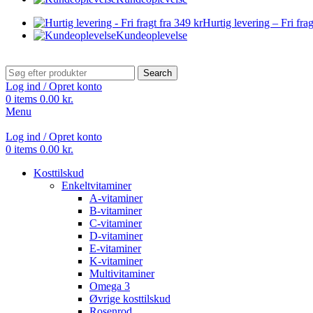
Hurtig levering – Fri frag
Kundeoplevelse
Search
Log ind / Opret konto
0
items
0.00
kr.
Menu
Log ind / Opret konto
0
items
0.00
kr.
Kosttilskud
Enkeltvitaminer
A-vitaminer
B-vitaminer
C-vitaminer
D-vitaminer
E-vitaminer
K-vitaminer
Multivitaminer
Omega 3
Øvrige kosttilskud
Rosenrod