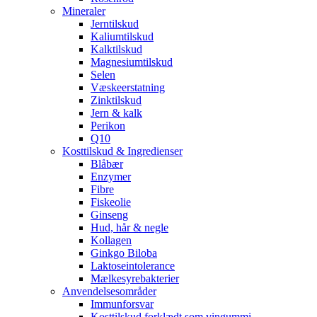
Mineraler
Jerntilskud
Kaliumtilskud
Kalktilskud
Magnesiumtilskud
Selen
Væskeerstatning
Zinktilskud
Jern & kalk
Perikon
Q10
Kosttilskud & Ingredienser
Blåbær
Enzymer
Fibre
Fiskeolie
Ginseng
Hud, hår & negle
Kollagen
Ginkgo Biloba
Laktoseintolerance
Mælkesyrebakterier
Anvendelsesområder
Immunforsvar
Kosttilskud forklædt som vingummi