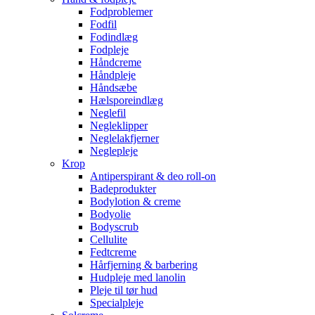
Fodproblemer
Fodfil
Fodindlæg
Fodpleje
Håndcreme
Håndpleje
Håndsæbe
Hælsporeindlæg
Neglefil
Negleklipper
Neglelakfjerner
Neglepleje
Krop
Antiperspirant & deo roll-on
Badeprodukter
Bodylotion & creme
Bodyolie
Bodyscrub
Cellulite
Fedtcreme
Hårfjerning & barbering
Hudpleje med lanolin
Pleje til tør hud
Specialpleje