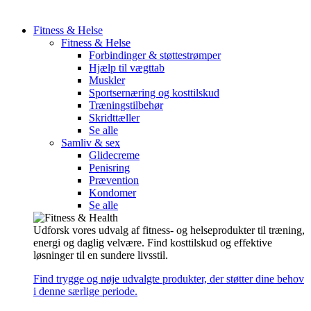
Fitness & Helse
Fitness & Helse
Forbindinger & støttestrømper
Hjælp til vægttab
Muskler
Sportsernæring og kosttilskud
Træningstilbehør
Skridttæller
Se alle
Samliv & sex
Glidecreme
Penisring
Prævention
Kondomer
Se alle
Udforsk vores udvalg af fitness- og helseprodukter til træning,
energi og daglig velvære. Find kosttilskud og effektive
løsninger til en sundere livsstil.
Find trygge og nøje udvalgte produkter, der støtter dine behov
i denne særlige periode.