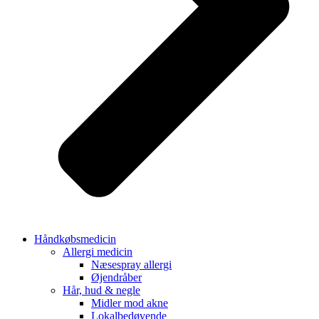
Håndkøbsmedicin
Allergi medicin
Næsespray allergi
Øjendråber
Hår, hud & negle
Midler mod akne
Lokalbedøvende