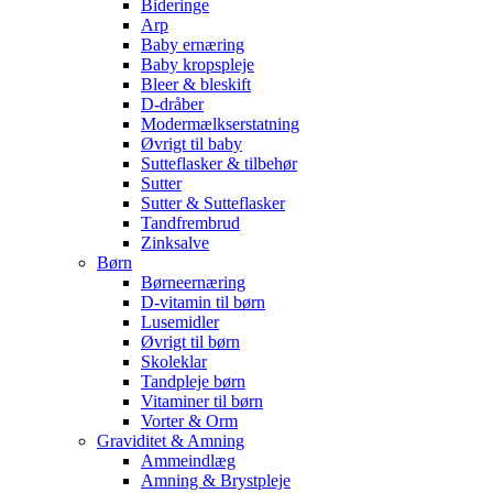
Bideringe
Arp
Baby ernæring
Baby kropspleje
Bleer & bleskift
D-dråber
Modermælkserstatning
Øvrigt til baby
Sutteflasker & tilbehør
Sutter
Sutter & Sutteflasker
Tandfrembrud
Zinksalve
Børn
Børneernæring
D-vitamin til børn
Lusemidler
Øvrigt til børn
Skoleklar
Tandpleje børn
Vitaminer til børn
Vorter & Orm
Graviditet & Amning
Ammeindlæg
Amning & Brystpleje