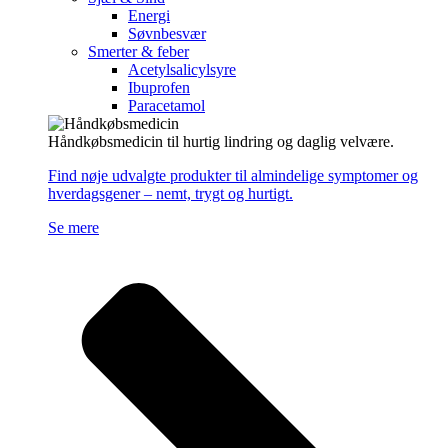
Energi
Søvnbesvær
Smerter & feber
Acetylsalicylsyre
Ibuprofen
Paracetamol
Håndkøbsmedicin til hurtig lindring og daglig velvære.
Find nøje udvalgte produkter til almindelige symptomer og
hverdagsgener – nemt, trygt og hurtigt.
Se mere