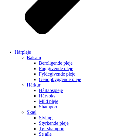
Hårpleje
Balsam
Beroligende pleje
Fugtgivende pleje
Fyldegivende pleje
Genopbyggende pleje
Hårkur
Hårtabspleje
Hårvoks
Mild pleje
Shampoo
Skæl
Styling
Styrkende pleje
Tør shampoo
Se alle