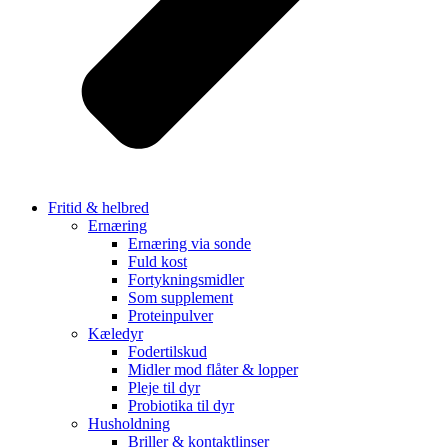
Fritid & helbred
Ernæring
Ernæring via sonde
Fuld kost
Fortykningsmidler
Som supplement
Proteinpulver
Kæledyr
Fodertilskud
Midler mod flåter & lopper
Pleje til dyr
Probiotika til dyr
Husholdning
Briller & kontaktlinser