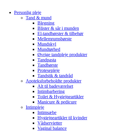
Personlig pleje
Tand & mund
Blegning
Blister & sår i munden
El-tandbørster & tilbehør
Mellemrumsbørste
Mundskyl
Mundtørhed
Øvrige tandpleje produkter
Tandpasta
Tandbørste
Protesepleje
Tandstik & tandråd
Apoteksforbeholdte produkter
Alt til badeværelset
Intimbarbering
Toilet & Hygiejneartikler
Manicure & pedicure
Intimpleje
Intimsæbe
Hygiejneartikler til kvinder
Vådservietter
Vaginal balance