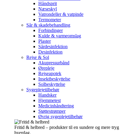
Håndsprit
Næseskyl
Vatrondeller & vatpinde
Termometer
Sår & skadebehandling
Forbindinger
Kulde & varmeomslag
Plaster
Sårdesinfektion
Desinfektion
Rejse & Sol
Akupressurbånd
Ørepleje
Rejseapotek
Insektbeskyttelse
Solbeskyttelse
Sygeplejetilbehør
Handsker
Hjemmetest
Medicinhåndtering
Støttestrømper
Øvrig sygeplejetilbehør
Fritid & helbred – produkter til en sundere og mere tryg
hverdag.