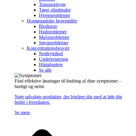
Transportsyge
Tørre slimhinder
Hjerteproblemer
Homøopatiske lægemidler
Blodprop
Hudproblemer
Maveproblemer
Søvnproblemer
Koncentrationsbesvær
Nedtrykthed
Underernæring
Hårtabspleje
Se alle
Find effektive løsninger til lindring af dine symptomer –
hurtigt og nemt.
Nøje udvalgte produkter, der hjælper dig med at føle dig
bedre i hverdagen.
Se mere