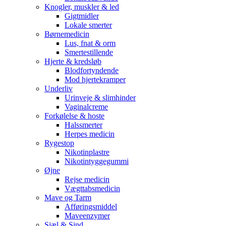
Knogler, muskler & led
Gigtmidler
Lokale smerter
Børnemedicin
Lus, fnat & orm
Smertestillende
Hjerte & kredsløb
Blodfortyndende
Mod hjertekramper
Underliv
Urinveje & slimhinder
Vaginalcreme
Forkølelse & hoste
Halssmerter
Herpes medicin
Rygestop
Nikotinplastre
Nikotintyggegummi
Øjne
Rejse medicin
Vægttabsmedicin
Mave og Tarm
Afføringsmiddel
Maveenzymer
Sjæl & Sind