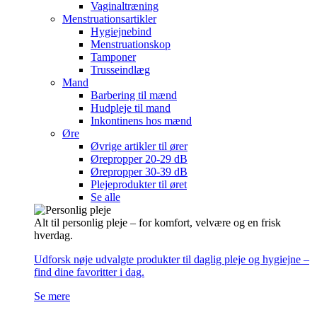
Vaginaltræning
Menstruationsartikler
Hygiejnebind
Menstruationskop
Tamponer
Trusseindlæg
Mand
Barbering til mænd
Hudpleje til mand
Inkontinens hos mænd
Øre
Øvrige artikler til ører
Ørepropper 20-29 dB
Ørepropper 30-39 dB
Plejeprodukter til øret
Se alle
Alt til personlig pleje – for komfort, velvære og en frisk
hverdag.
Udforsk nøje udvalgte produkter til daglig pleje og hygiejne –
find dine favoritter i dag.
Se mere