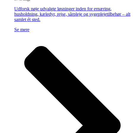
Udforsk nøje udvalgte løsninger inden for ernæring,
husholdning, kæledyr, rejse, sårpleje og sygeplejetilbehør – alt
samlet ét sted.
Se mere