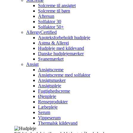
Solcreme
Solcreme til ansigtet
Solcreme til børn
Aftersun
Solfaktor 30
Solfaktor 50+
AllergyCertified
Apoteksforbeholdt hudpleje
Astma & Allergi
Hudpleje med kildevand
Danske hudplejemærker
Svanemærket
Ansigt
Ansigtscreme
Ansigtscreme med solfaktor
Ansigtsmasker
Ansigtspleje
Fugtighedscreme
Øjenpleje
Renseprodukter
Læbepleje
Serum
Vippeserum
Thermalsk kildevand