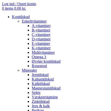
Log ind / Opret konto
0
items
0.00
kr.
Kosttilskud
Enkeltvitaminer
A-vitaminer
B-vitaminer
C-vitaminer
D-vitaminer
E-vitaminer
K-vitaminer
Multivitaminer
Omega 3
Øvrige kosttilskud
Rosenrod
Mineraler
Jerntilskud
Kaliumtilskud
Kalktilskud
Magnesiumtilskud
Selen
Væskeerstatning
Zinktilskud
Jern & kalk
Perikon