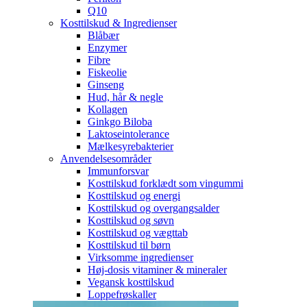
Q10
Kosttilskud & Ingredienser
Blåbær
Enzymer
Fibre
Fiskeolie
Ginseng
Hud, hår & negle
Kollagen
Ginkgo Biloba
Laktoseintolerance
Mælkesyrebakterier
Anvendelsesområder
Immunforsvar
Kosttilskud forklædt som vingummi
Kosttilskud og energi
Kosttilskud og overgangsalder
Kosttilskud og søvn
Kosttilskud og vægttab
Kosttilskud til børn
Virksomme ingredienser
Høj-dosis vitaminer & mineraler
Vegansk kosttilskud
Loppefrøskaller