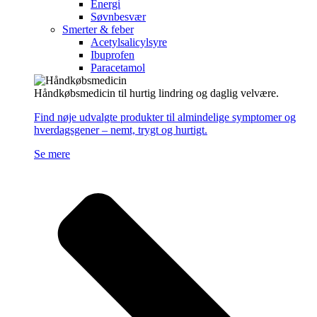
Energi
Søvnbesvær
Smerter & feber
Acetylsalicylsyre
Ibuprofen
Paracetamol
Håndkøbsmedicin til hurtig lindring og daglig velvære.
Find nøje udvalgte produkter til almindelige symptomer og
hverdagsgener – nemt, trygt og hurtigt.
Se mere