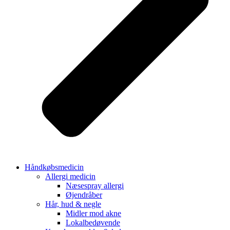
Håndkøbsmedicin
Allergi medicin
Næsespray allergi
Øjendråber
Hår, hud & negle
Midler mod akne
Lokalbedøvende