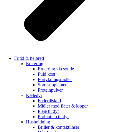
Fritid & helbred
Ernæring
Ernæring via sonde
Fuld kost
Fortykningsmidler
Som supplement
Proteinpulver
Kæledyr
Fodertilskud
Midler mod flåter & lopper
Pleje til dyr
Probiotika til dyr
Husholdning
Briller & kontaktlinser