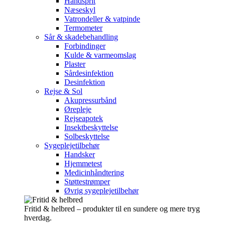
Håndsprit
Næseskyl
Vatrondeller & vatpinde
Termometer
Sår & skadebehandling
Forbindinger
Kulde & varmeomslag
Plaster
Sårdesinfektion
Desinfektion
Rejse & Sol
Akupressurbånd
Ørepleje
Rejseapotek
Insektbeskyttelse
Solbeskyttelse
Sygeplejetilbehør
Handsker
Hjemmetest
Medicinhåndtering
Støttestrømper
Øvrig sygeplejetilbehør
Fritid & helbred – produkter til en sundere og mere tryg
hverdag.