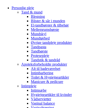
Personlig pleje
Tand & mund
Blegning
Blister & sår i munden
El-tandbørster & tilbehør
Mellemrumsbørste
Mundskyl
Mundtørhed
Øvrige tandpleje produkter
Tandpasta
Tandbørste
Protesepleje
Tandstik & tandråd
Apoteksforbeholdte produkter
Alt til badeværelset
Intimbarbering
Toilet & Hygiejneartikler
Manicure & pedicure
Intimpleje
Intimsæbe
Hygiejneartikler til kvinder
Vådservietter
Vaginal balance
Vaginaltræning