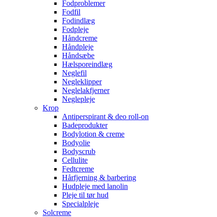
Fodproblemer
Fodfil
Fodindlæg
Fodpleje
Håndcreme
Håndpleje
Håndsæbe
Hælsporeindlæg
Neglefil
Negleklipper
Neglelakfjerner
Neglepleje
Krop
Antiperspirant & deo roll-on
Badeprodukter
Bodylotion & creme
Bodyolie
Bodyscrub
Cellulite
Fedtcreme
Hårfjerning & barbering
Hudpleje med lanolin
Pleje til tør hud
Specialpleje
Solcreme