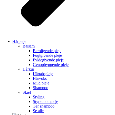
Hårpleje
Balsam
Beroligende pleje
Fugtgivende pleje
Fyldegivende pleje
Genopbyggende pleje
Hårkur
Hårtabspleje
Hårvoks
Mild pleje
Shampoo
Skæl
Styling
Styrkende pleje
Tør shampoo
Se alle