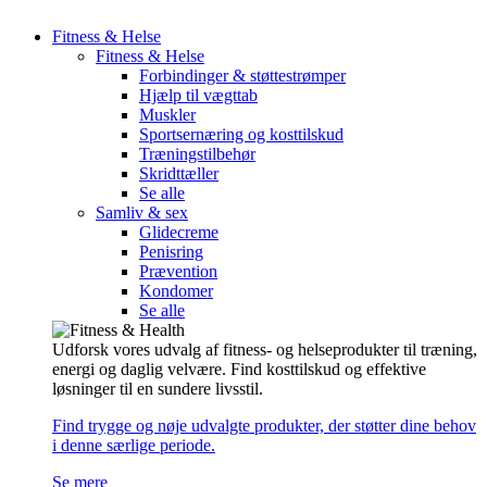
Fitness & Helse
Fitness & Helse
Forbindinger & støttestrømper
Hjælp til vægttab
Muskler
Sportsernæring og kosttilskud
Træningstilbehør
Skridttæller
Se alle
Samliv & sex
Glidecreme
Penisring
Prævention
Kondomer
Se alle
Udforsk vores udvalg af fitness- og helseprodukter til træning,
energi og daglig velvære. Find kosttilskud og effektive
løsninger til en sundere livsstil.
Find trygge og nøje udvalgte produkter, der støtter dine behov
i denne særlige periode.
Se mere