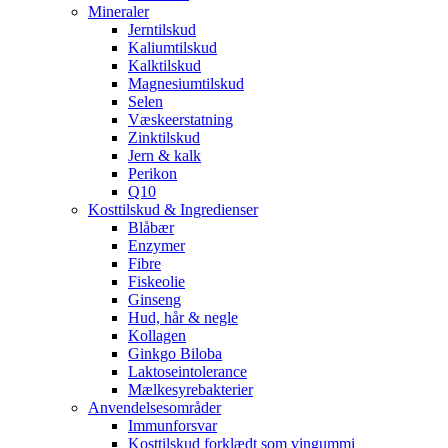
Mineraler
Jerntilskud
Kaliumtilskud
Kalktilskud
Magnesiumtilskud
Selen
Væskeerstatning
Zinktilskud
Jern & kalk
Perikon
Q10
Kosttilskud & Ingredienser
Blåbær
Enzymer
Fibre
Fiskeolie
Ginseng
Hud, hår & negle
Kollagen
Ginkgo Biloba
Laktoseintolerance
Mælkesyrebakterier
Anvendelsesområder
Immunforsvar
Kosttilskud forklædt som vingummi