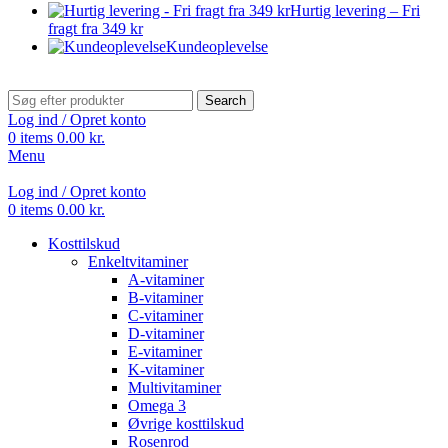
Hurtig levering – Fri
fragt fra 349 kr
Kundeoplevelse
Search
Log ind / Opret konto
0
items
0.00
kr.
Menu
Log ind / Opret konto
0
items
0.00
kr.
Kosttilskud
Enkeltvitaminer
A-vitaminer
B-vitaminer
C-vitaminer
D-vitaminer
E-vitaminer
K-vitaminer
Multivitaminer
Omega 3
Øvrige kosttilskud
Rosenrod