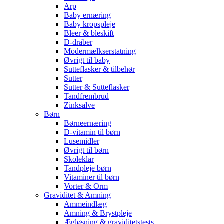
Arp
Baby ernæring
Baby kropspleje
Bleer & bleskift
D-dråber
Modermælkserstatning
Øvrigt til baby
Sutteflasker & tilbehør
Sutter
Sutter & Sutteflasker
Tandfrembrud
Zinksalve
Børn
Børneernæring
D-vitamin til børn
Lusemidler
Øvrigt til børn
Skoleklar
Tandpleje børn
Vitaminer til børn
Vorter & Orm
Graviditet & Amning
Ammeindlæg
Amning & Brystpleje
Ægløsning & graviditetstests