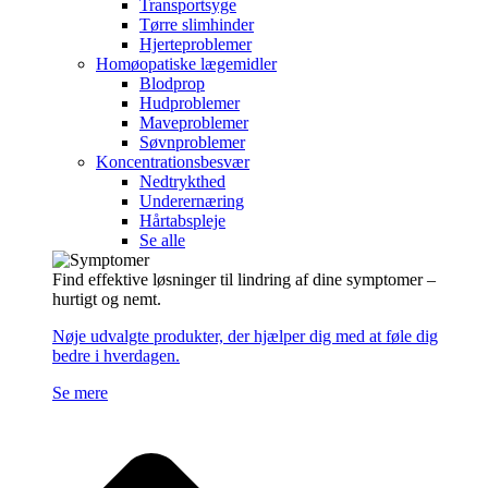
Transportsyge
Tørre slimhinder
Hjerteproblemer
Homøopatiske lægemidler
Blodprop
Hudproblemer
Maveproblemer
Søvnproblemer
Koncentrationsbesvær
Nedtrykthed
Underernæring
Hårtabspleje
Se alle
Find effektive løsninger til lindring af dine symptomer –
hurtigt og nemt.
Nøje udvalgte produkter, der hjælper dig med at føle dig
bedre i hverdagen.
Se mere