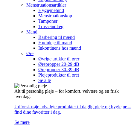
Menstruationsartikler
Hygiejnebind
Menstruationskop
Tamponer
Trusseindlæg
Mand
Barbering til mænd
Hudpleje til mand
Inkontinens hos mænd
Øre
Øvrige artikler til ører
Ørepropper 20-29 dB
Ørepropper 30-39 dB
Plejeprodukter til øret
Se alle
Alt til personlig pleje – for komfort, velvære og en frisk
hverdag.
Udforsk nøje udvalgte produkter til daglig pleje og hygiejne –
find dine favoritter i dag.
Se mere