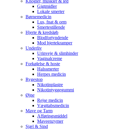
Knogler, muskler & led
Gigtmidler
Lokale smerter
Børnemedicin
Lus, fnat & orm
Smertestillende
Hjerte & kredsløb
Blodfortyndende
Mod hjertekramper
Underliv
Urinveje & slimhinder
Vaginalcreme
Forkølelse & hoste
Halssmerter
Herpes medicin
Rygestop
Nikotinplastre
Nikotintyggegummi
Øjne
Rejse medicin
Vægttabsmedicin
Mave og Tarm
Afføringsmiddel
Maveenzymer
Sjæl & Sind