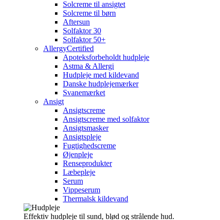
Solcreme til ansigtet
Solcreme til børn
Aftersun
Solfaktor 30
Solfaktor 50+
AllergyCertified
Apoteksforbeholdt hudpleje
Astma & Allergi
Hudpleje med kildevand
Danske hudplejemærker
Svanemærket
Ansigt
Ansigtscreme
Ansigtscreme med solfaktor
Ansigtsmasker
Ansigtspleje
Fugtighedscreme
Øjenpleje
Renseprodukter
Læbepleje
Serum
Vippeserum
Thermalsk kildevand
Effektiv hudpleje til sund, blød og strålende hud.