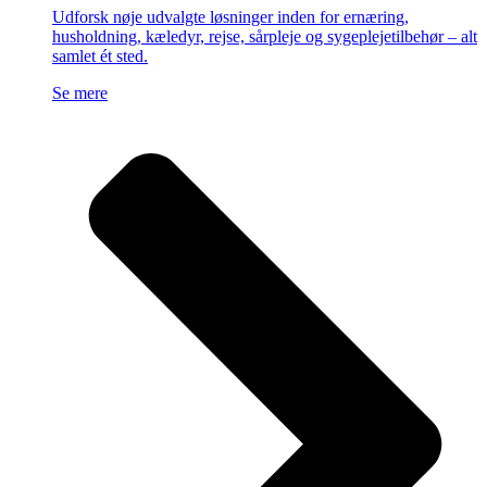
Udforsk nøje udvalgte løsninger inden for ernæring,
husholdning, kæledyr, rejse, sårpleje og sygeplejetilbehør – alt
samlet ét sted.
Se mere