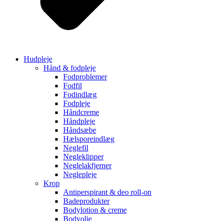
Hudpleje
Hånd & fodpleje
Fodproblemer
Fodfil
Fodindlæg
Fodpleje
Håndcreme
Håndpleje
Håndsæbe
Hælsporeindlæg
Neglefil
Negleklipper
Neglelakfjerner
Neglepleje
Krop
Antiperspirant & deo roll-on
Badeprodukter
Bodylotion & creme
Bodyolie