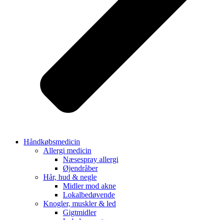
Håndkøbsmedicin
Allergi medicin
Næsespray allergi
Øjendråber
Hår, hud & negle
Midler mod akne
Lokalbedøvende
Knogler, muskler & led
Gigtmidler