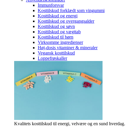
Immunforsvar
Kosttilskud forklædt som vingummi
Kosttilskud og energi
Kosttilskud og overgangsalder
Kosttilskud og søvn
Kosttilskud og vægttab
Kosttilskud til børn
Virksomme ingredienser
Høj-dosis vitaminer & mineraler
Vegansk kosttilskud
Loppefrøskaller
Kvalitets kosttilskud til energi, velvære og en sund hverdag.