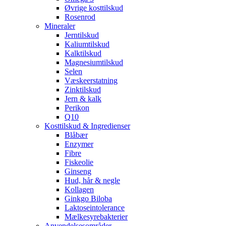
Øvrige kosttilskud
Rosenrod
Mineraler
Jerntilskud
Kaliumtilskud
Kalktilskud
Magnesiumtilskud
Selen
Væskeerstatning
Zinktilskud
Jern & kalk
Perikon
Q10
Kosttilskud & Ingredienser
Blåbær
Enzymer
Fibre
Fiskeolie
Ginseng
Hud, hår & negle
Kollagen
Ginkgo Biloba
Laktoseintolerance
Mælkesyrebakterier
Anvendelsesområder