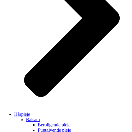
Hårpleje
Balsam
Beroligende pleje
Fugtgivende pleje