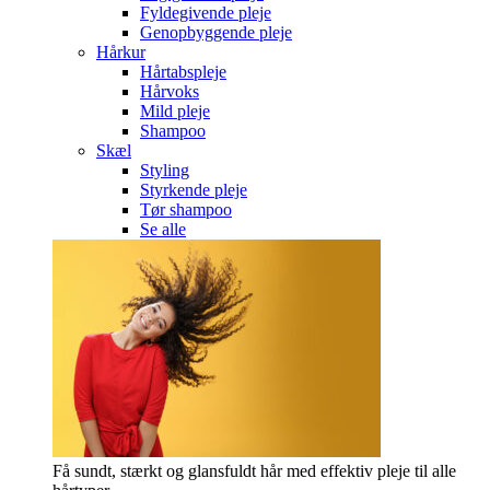
Fyldegivende pleje
Genopbyggende pleje
Hårkur
Hårtabspleje
Hårvoks
Mild pleje
Shampoo
Skæl
Styling
Styrkende pleje
Tør shampoo
Se alle
Få sundt, stærkt og glansfuldt hår med effektiv pleje til alle