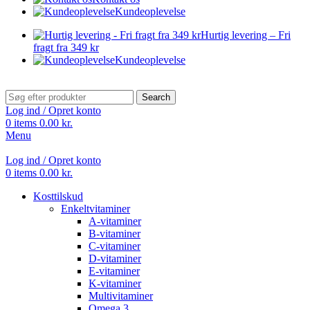
Kundeoplevelse
Hurtig levering – Fri
fragt fra 349 kr
Kundeoplevelse
Search
Log ind / Opret konto
0
items
0.00
kr.
Menu
Log ind / Opret konto
0
items
0.00
kr.
Kosttilskud
Enkeltvitaminer
A-vitaminer
B-vitaminer
C-vitaminer
D-vitaminer
E-vitaminer
K-vitaminer
Multivitaminer
Omega 3