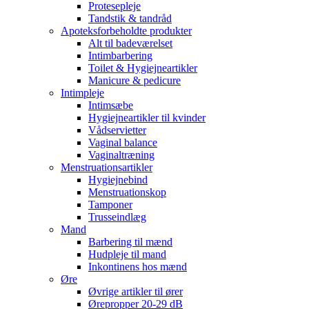
Protesepleje
Tandstik & tandråd
Apoteksforbeholdte produkter
Alt til badeværelset
Intimbarbering
Toilet & Hygiejneartikler
Manicure & pedicure
Intimpleje
Intimsæbe
Hygiejneartikler til kvinder
Vådservietter
Vaginal balance
Vaginaltræning
Menstruationsartikler
Hygiejnebind
Menstruationskop
Tamponer
Trusseindlæg
Mand
Barbering til mænd
Hudpleje til mand
Inkontinens hos mænd
Øre
Øvrige artikler til ører
Ørepropper 20-29 dB