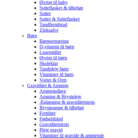
Øvrigt til baby
Sutteflasker & tilbehør
Sutter
Sutter & Sutteflasker
Tandfrembrud
Zinksalve
Børn
Børneernæring
D-vitamin til børn
Lusemidler
Øvrigt til børn
Skoleklar
Tandpleje børn
Vitaminer til børn
Vorter & Orm
Graviditet & Amning
Ammeindlæg
Amning & Brystpleje
Ægløsning & graviditetstests
Brystpumpe & tilbehør
Fertilitet
Fødselsbind
Graviditetstests
Pleje gravid
Vitaminer til gravide & ammende