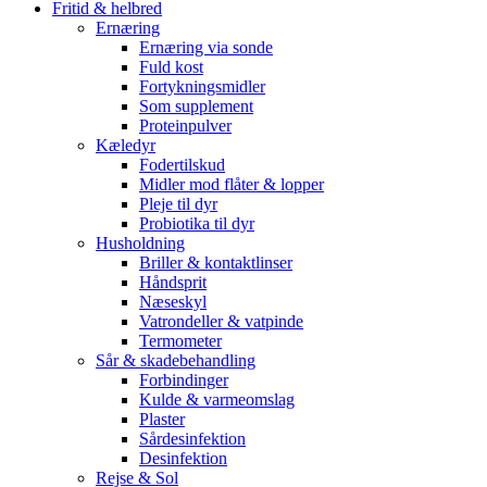
Fritid & helbred
Ernæring
Ernæring via sonde
Fuld kost
Fortykningsmidler
Som supplement
Proteinpulver
Kæledyr
Fodertilskud
Midler mod flåter & lopper
Pleje til dyr
Probiotika til dyr
Husholdning
Briller & kontaktlinser
Håndsprit
Næseskyl
Vatrondeller & vatpinde
Termometer
Sår & skadebehandling
Forbindinger
Kulde & varmeomslag
Plaster
Sårdesinfektion
Desinfektion
Rejse & Sol