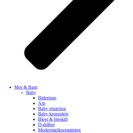
Mor & Barn
Baby
Bideringe
Arp
Baby ernæring
Baby kropspleje
Bleer & bleskift
D-dråber
Modermælkserstatning