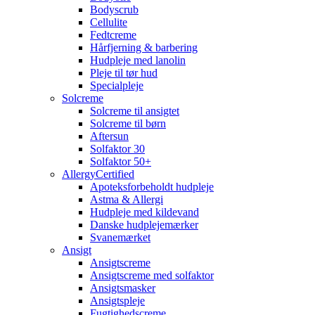
Bodyscrub
Cellulite
Fedtcreme
Hårfjerning & barbering
Hudpleje med lanolin
Pleje til tør hud
Specialpleje
Solcreme
Solcreme til ansigtet
Solcreme til børn
Aftersun
Solfaktor 30
Solfaktor 50+
AllergyCertified
Apoteksforbeholdt hudpleje
Astma & Allergi
Hudpleje med kildevand
Danske hudplejemærker
Svanemærket
Ansigt
Ansigtscreme
Ansigtscreme med solfaktor
Ansigtsmasker
Ansigtspleje
Fugtighedscreme