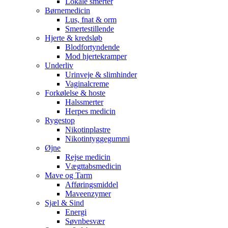
Lokale smerter
Børnemedicin
Lus, fnat & orm
Smertestillende
Hjerte & kredsløb
Blodfortyndende
Mod hjertekramper
Underliv
Urinveje & slimhinder
Vaginalcreme
Forkølelse & hoste
Halssmerter
Herpes medicin
Rygestop
Nikotinplastre
Nikotintyggegummi
Øjne
Rejse medicin
Vægttabsmedicin
Mave og Tarm
Afføringsmiddel
Maveenzymer
Sjæl & Sind
Energi
Søvnbesvær