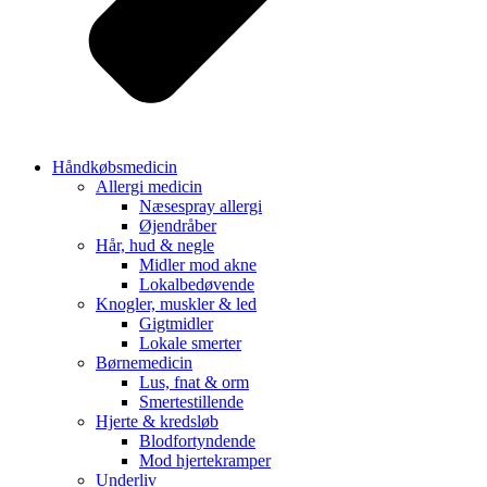
Håndkøbsmedicin
Allergi medicin
Næsespray allergi
Øjendråber
Hår, hud & negle
Midler mod akne
Lokalbedøvende
Knogler, muskler & led
Gigtmidler
Lokale smerter
Børnemedicin
Lus, fnat & orm
Smertestillende
Hjerte & kredsløb
Blodfortyndende
Mod hjertekramper
Underliv