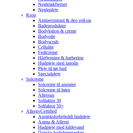
Neglelakfjerner
Neglepleje
Krop
Antiperspirant & deo roll-on
Badeprodukter
Bodylotion & creme
Bodyolie
Bodyscrub
Cellulite
Fedtcreme
Hårfjerning & barbering
Hudpleje med lanolin
Pleje til tør hud
Specialpleje
Solcreme
Solcreme til ansigtet
Solcreme til børn
Aftersun
Solfaktor 30
Solfaktor 50+
AllergyCertified
Apoteksforbeholdt hudpleje
Astma & Allergi
Hudpleje med kildevand
Danske hudplejemærker