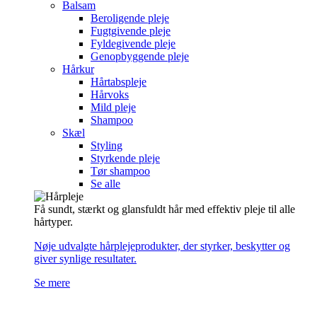
Balsam
Beroligende pleje
Fugtgivende pleje
Fyldegivende pleje
Genopbyggende pleje
Hårkur
Hårtabspleje
Hårvoks
Mild pleje
Shampoo
Skæl
Styling
Styrkende pleje
Tør shampoo
Se alle
Få sundt, stærkt og glansfuldt hår med effektiv pleje til alle
hårtyper.
Nøje udvalgte hårplejeprodukter, der styrker, beskytter og
giver synlige resultater.
Se mere