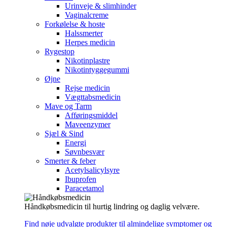
Urinveje & slimhinder
Vaginalcreme
Forkølelse & hoste
Halssmerter
Herpes medicin
Rygestop
Nikotinplastre
Nikotintyggegummi
Øjne
Rejse medicin
Vægttabsmedicin
Mave og Tarm
Afføringsmiddel
Maveenzymer
Sjæl & Sind
Energi
Søvnbesvær
Smerter & feber
Acetylsalicylsyre
Ibuprofen
Paracetamol
Håndkøbsmedicin til hurtig lindring og daglig velvære.
Find nøje udvalgte produkter til almindelige symptomer og