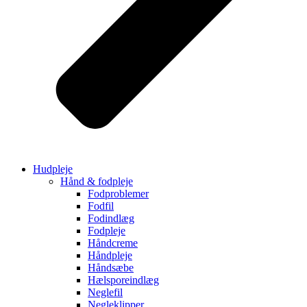
Hudpleje
Hånd & fodpleje
Fodproblemer
Fodfil
Fodindlæg
Fodpleje
Håndcreme
Håndpleje
Håndsæbe
Hælsporeindlæg
Neglefil
Negleklipper