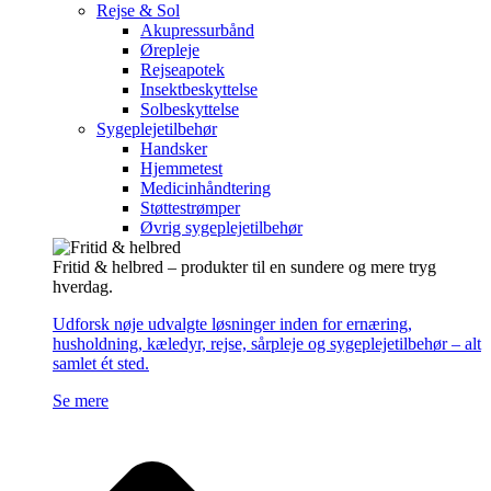
Rejse & Sol
Akupressurbånd
Ørepleje
Rejseapotek
Insektbeskyttelse
Solbeskyttelse
Sygeplejetilbehør
Handsker
Hjemmetest
Medicinhåndtering
Støttestrømper
Øvrig sygeplejetilbehør
Fritid & helbred – produkter til en sundere og mere tryg
hverdag.
Udforsk nøje udvalgte løsninger inden for ernæring,
husholdning, kæledyr, rejse, sårpleje og sygeplejetilbehør – alt
samlet ét sted.
Se mere