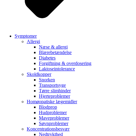
Symptomer
Allergi
Næse & allergi
Blærebetændelse
Diabetes
Forgiftning & overdosering
Laktoseintolerance
Skoldkopper
Snorken
Transportsyge
Tørre slimhinder
Hjerteproblemer
Homøopatiske lægemidler
Blodprop
Hudproblemer
Maveproblemer
Søvnproblemer
Koncentrationsbesvær
Nedtrykthed