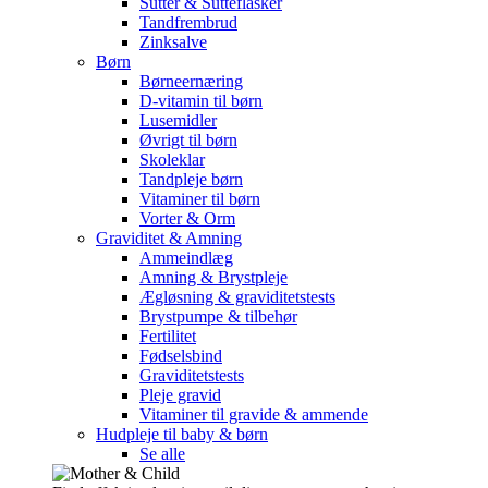
Sutter & Sutteflasker
Tandfrembrud
Zinksalve
Børn
Børneernæring
D-vitamin til børn
Lusemidler
Øvrigt til børn
Skoleklar
Tandpleje børn
Vitaminer til børn
Vorter & Orm
Graviditet & Amning
Ammeindlæg
Amning & Brystpleje
Ægløsning & graviditetstests
Brystpumpe & tilbehør
Fertilitet
Fødselsbind
Graviditetstests
Pleje gravid
Vitaminer til gravide & ammende
Hudpleje til baby & børn
Se alle