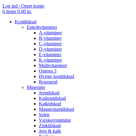
Log ind / Opret konto
0
items
0.00
kr.
Kosttilskud
Enkeltvitaminer
A-vitaminer
B-vitaminer
C-vitaminer
D-vitaminer
E-vitaminer
K-vitaminer
Multivitaminer
Omega 3
Øvrige kosttilskud
Rosenrod
Mineraler
Jerntilskud
Kaliumtilskud
Kalktilskud
Magnesiumtilskud
Selen
Væskeerstatning
Zinktilskud
Jern & kalk