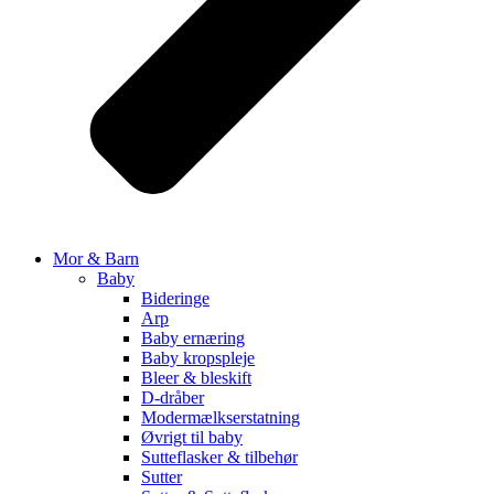
Mor & Barn
Baby
Bideringe
Arp
Baby ernæring
Baby kropspleje
Bleer & bleskift
D-dråber
Modermælkserstatning
Øvrigt til baby
Sutteflasker & tilbehør
Sutter