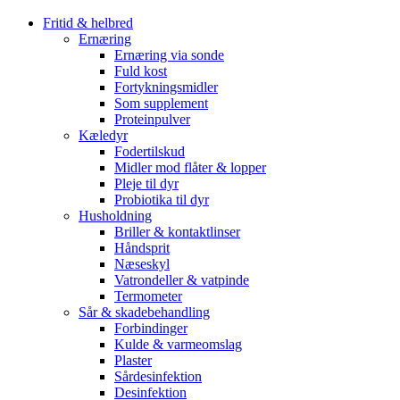
Fritid & helbred
Ernæring
Ernæring via sonde
Fuld kost
Fortykningsmidler
Som supplement
Proteinpulver
Kæledyr
Fodertilskud
Midler mod flåter & lopper
Pleje til dyr
Probiotika til dyr
Husholdning
Briller & kontaktlinser
Håndsprit
Næseskyl
Vatrondeller & vatpinde
Termometer
Sår & skadebehandling
Forbindinger
Kulde & varmeomslag
Plaster
Sårdesinfektion
Desinfektion