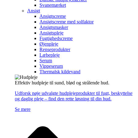
Svanemærket
Ansigt
Ansigtscreme
Ansigtscreme med solfaktor
Ansigtsmasker
Ansigtspleje
Fugtighedscreme
Øjenpleje
Renseprodukter
Læbepleje
Serum
Vippeserum
Thermalsk kildevand
Effektiv hudpleje til sund, blød og strålende hud.
Udforsk nøje udvalgte hudplejeprodukter til fugt, beskyttelse
og daglig pleje – find den rette løsning til din hud.
Se mere