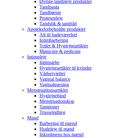
Øvrige tandpleje produkter
Tandpasta
Tandbørste
Protesepleje
Tandstik & tandråd
Apoteksforbeholdte produkter
Alt til badeværelset
Intimbarbering
Toilet & Hygiejneartikler
Manicure & pedicure
Intimpleje
Intimsæbe
Hygiejneartikler til kvinder
Vådservietter
Vaginal balance
Vaginaltræning
Menstruationsartikler
Hygiejnebind
Menstruationskop
Tamponer
Trusseindlæg
Mand
Barbering til mænd
Hudpleje til mand
Inkontinens hos mænd