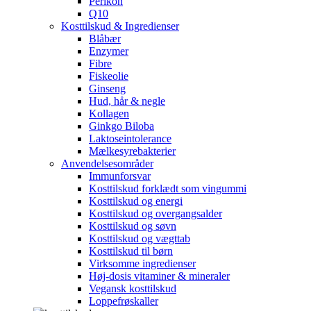
Perikon
Q10
Kosttilskud & Ingredienser
Blåbær
Enzymer
Fibre
Fiskeolie
Ginseng
Hud, hår & negle
Kollagen
Ginkgo Biloba
Laktoseintolerance
Mælkesyrebakterier
Anvendelsesområder
Immunforsvar
Kosttilskud forklædt som vingummi
Kosttilskud og energi
Kosttilskud og overgangsalder
Kosttilskud og søvn
Kosttilskud og vægttab
Kosttilskud til børn
Virksomme ingredienser
Høj-dosis vitaminer & mineraler
Vegansk kosttilskud
Loppefrøskaller