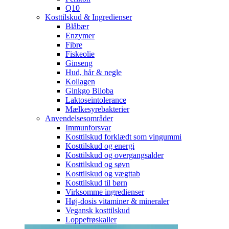
Q10
Kosttilskud & Ingredienser
Blåbær
Enzymer
Fibre
Fiskeolie
Ginseng
Hud, hår & negle
Kollagen
Ginkgo Biloba
Laktoseintolerance
Mælkesyrebakterier
Anvendelsesområder
Immunforsvar
Kosttilskud forklædt som vingummi
Kosttilskud og energi
Kosttilskud og overgangsalder
Kosttilskud og søvn
Kosttilskud og vægttab
Kosttilskud til børn
Virksomme ingredienser
Høj-dosis vitaminer & mineraler
Vegansk kosttilskud
Loppefrøskaller