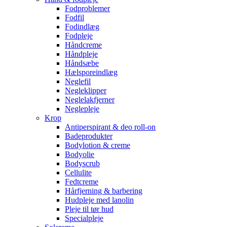
Fodproblemer
Fodfil
Fodindlæg
Fodpleje
Håndcreme
Håndpleje
Håndsæbe
Hælsporeindlæg
Neglefil
Negleklipper
Neglelakfjerner
Neglepleje
Krop
Antiperspirant & deo roll-on
Badeprodukter
Bodylotion & creme
Bodyolie
Bodyscrub
Cellulite
Fedtcreme
Hårfjerning & barbering
Hudpleje med lanolin
Pleje til tør hud
Specialpleje