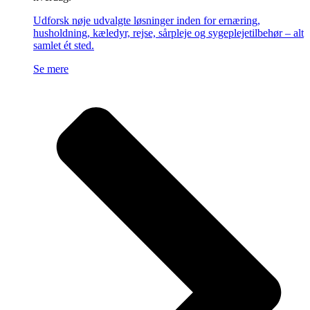
Udforsk nøje udvalgte løsninger inden for ernæring,
husholdning, kæledyr, rejse, sårpleje og sygeplejetilbehør – alt
samlet ét sted.
Se mere