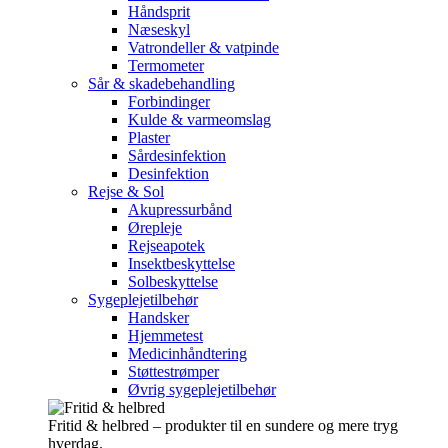
Håndsprit
Næseskyl
Vatrondeller & vatpinde
Termometer
Sår & skadebehandling
Forbindinger
Kulde & varmeomslag
Plaster
Sårdesinfektion
Desinfektion
Rejse & Sol
Akupressurbånd
Ørepleje
Rejseapotek
Insektbeskyttelse
Solbeskyttelse
Sygeplejetilbehør
Handsker
Hjemmetest
Medicinhåndtering
Støttestrømper
Øvrig sygeplejetilbehør
Fritid & helbred – produkter til en sundere og mere tryg
hverdag.