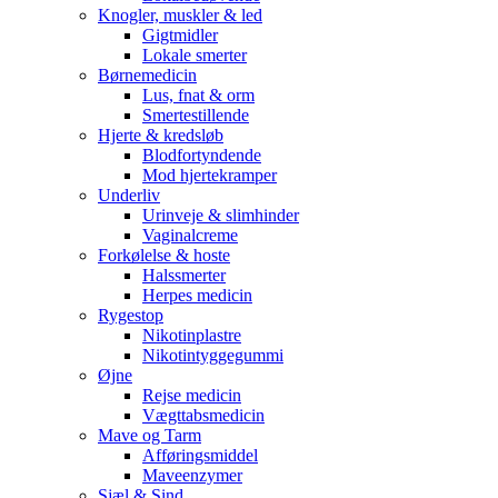
Knogler, muskler & led
Gigtmidler
Lokale smerter
Børnemedicin
Lus, fnat & orm
Smertestillende
Hjerte & kredsløb
Blodfortyndende
Mod hjertekramper
Underliv
Urinveje & slimhinder
Vaginalcreme
Forkølelse & hoste
Halssmerter
Herpes medicin
Rygestop
Nikotinplastre
Nikotintyggegummi
Øjne
Rejse medicin
Vægttabsmedicin
Mave og Tarm
Afføringsmiddel
Maveenzymer
Sjæl & Sind