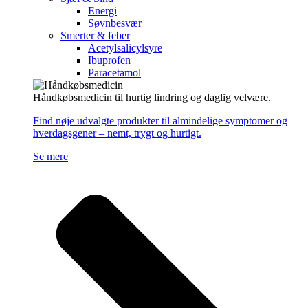
Energi
Søvnbesvær
Smerter & feber
Acetylsalicylsyre
Ibuprofen
Paracetamol
Håndkøbsmedicin til hurtig lindring og daglig velvære.
Find nøje udvalgte produkter til almindelige symptomer og
hverdagsgener – nemt, trygt og hurtigt.
Se mere