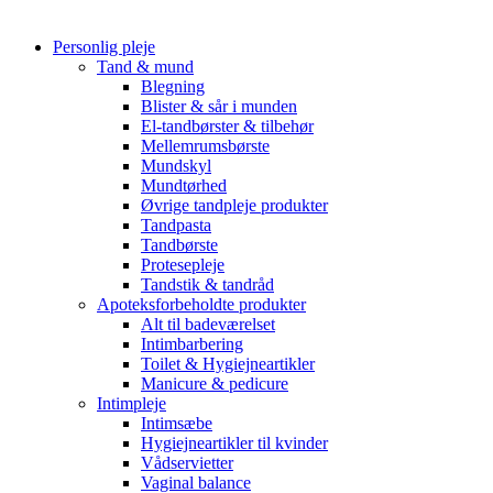
Personlig pleje
Tand & mund
Blegning
Blister & sår i munden
El-tandbørster & tilbehør
Mellemrumsbørste
Mundskyl
Mundtørhed
Øvrige tandpleje produkter
Tandpasta
Tandbørste
Protesepleje
Tandstik & tandråd
Apoteksforbeholdte produkter
Alt til badeværelset
Intimbarbering
Toilet & Hygiejneartikler
Manicure & pedicure
Intimpleje
Intimsæbe
Hygiejneartikler til kvinder
Vådservietter
Vaginal balance