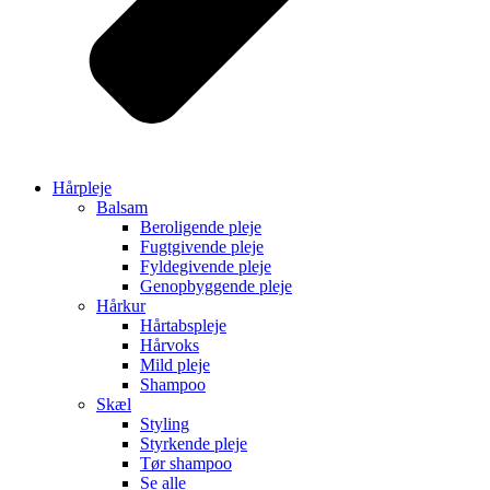
Hårpleje
Balsam
Beroligende pleje
Fugtgivende pleje
Fyldegivende pleje
Genopbyggende pleje
Hårkur
Hårtabspleje
Hårvoks
Mild pleje
Shampoo
Skæl
Styling
Styrkende pleje
Tør shampoo
Se alle