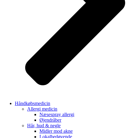
Håndkøbsmedicin
Allergi medicin
Næsespray allergi
Øjendråber
Hår, hud & negle
Midler mod akne
Lokalbedøvende