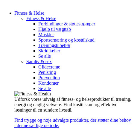
Fitness & Helse
Fitness & Helse
Forbindinger & støttestrømper
Hjælp til vægttab
Muskler
Sportsernæring og kosttilskud
Træningstilbehør
Skridttæller
Se alle
Samliv & sex
Glidecreme
Penisring
Prævention
Kondomer
Se alle
Udforsk vores udvalg af fitness- og helseprodukter til træning,
energi og daglig velvære. Find kosttilskud og effektive
løsninger til en sundere livsstil.
Find trygge og nøje udvalgte produkter, der støtter dine behov
i denne særlige periode.