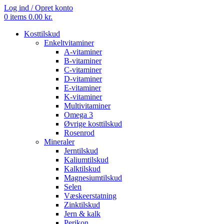
Log ind / Opret konto
0
items
0.00
kr.
Kosttilskud
Enkeltvitaminer
A-vitaminer
B-vitaminer
C-vitaminer
D-vitaminer
E-vitaminer
K-vitaminer
Multivitaminer
Omega 3
Øvrige kosttilskud
Rosenrod
Mineraler
Jerntilskud
Kaliumtilskud
Kalktilskud
Magnesiumtilskud
Selen
Væskeerstatning
Zinktilskud
Jern & kalk
Perikon