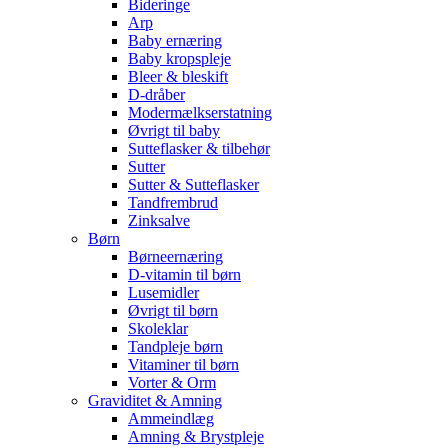
Bideringe
Arp
Baby ernæring
Baby kropspleje
Bleer & bleskift
D-dråber
Modermælkserstatning
Øvrigt til baby
Sutteflasker & tilbehør
Sutter
Sutter & Sutteflasker
Tandfrembrud
Zinksalve
Børn
Børneernæring
D-vitamin til børn
Lusemidler
Øvrigt til børn
Skoleklar
Tandpleje børn
Vitaminer til børn
Vorter & Orm
Graviditet & Amning
Ammeindlæg
Amning & Brystpleje