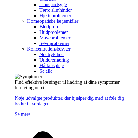
Transportsyge
Tørre slimhinder
Hjerteproblemer
Homøopatiske lægemidler
Blodprop
Hudproblemer
Maveproblemer
Søvnproblemer
Koncentrationsbesvær
Nedtrykthed
Underernæring
Hårtabspleje
Se alle
Find effektive løsninger til lindring af dine symptomer –
hurtigt og nemt.
Nøje udvalgte produkter, der hjælper dig med at føle dig
bedre i hverdagen.
Se mere