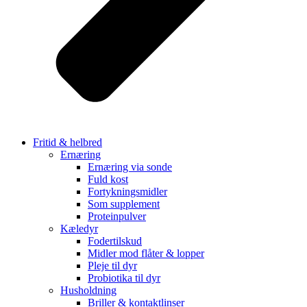
Fritid & helbred
Ernæring
Ernæring via sonde
Fuld kost
Fortykningsmidler
Som supplement
Proteinpulver
Kæledyr
Fodertilskud
Midler mod flåter & lopper
Pleje til dyr
Probiotika til dyr
Husholdning
Briller & kontaktlinser