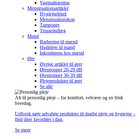
Vaginaltræning
Menstruationsartikler
Hygiejnebind
Menstruationskop
Tamponer
Trusseindlæg
Mand
Barbering til mænd
Hudpleje til mand
Inkontinens hos mænd
Øre
Øvrige artikler til ører
Ørepropper 20-29 dB
Ørepropper 30-39 dB
Plejeprodukter til øret
Se alle
Alt til personlig pleje – for komfort, velvære og en frisk
hverdag.
Udforsk nøje udvalgte produkter til daglig pleje og hygiejne –
find dine favoritter i dag.
Se mere