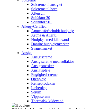
Solcreme
Solcreme til ansigtet
Solcreme til børn
Aftersun
Solfaktor 30
Solfaktor 50+
AllergyCertified
Apoteksforbeholdt hudpleje
Astma & Allergi
Hudpleje med kildevand
Danske hudplejemærker
Svanemærket
Ansigt
Ansigtscreme
Ansigtscreme med solfaktor
Ansigtsmasker
Ansigtspleje
Fugtighedscreme
Øjenpleje
Renseprodukter
Læbepleje
Serum
Vippeserum
Thermalsk kildevand