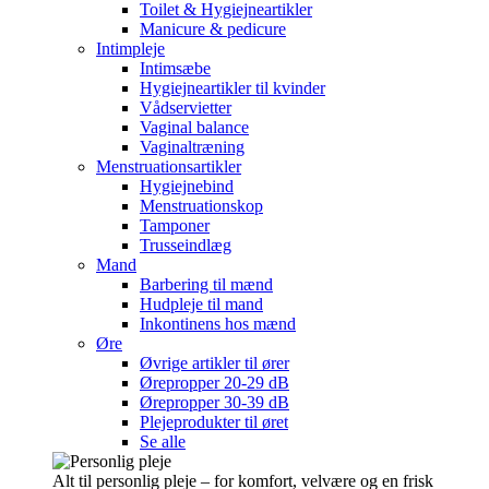
Toilet & Hygiejneartikler
Manicure & pedicure
Intimpleje
Intimsæbe
Hygiejneartikler til kvinder
Vådservietter
Vaginal balance
Vaginaltræning
Menstruationsartikler
Hygiejnebind
Menstruationskop
Tamponer
Trusseindlæg
Mand
Barbering til mænd
Hudpleje til mand
Inkontinens hos mænd
Øre
Øvrige artikler til ører
Ørepropper 20-29 dB
Ørepropper 30-39 dB
Plejeprodukter til øret
Se alle
Alt til personlig pleje – for komfort, velvære og en frisk