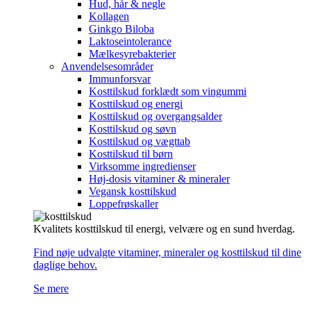
Hud, hår & negle
Kollagen
Ginkgo Biloba
Laktoseintolerance
Mælkesyrebakterier
Anvendelsesområder
Immunforsvar
Kosttilskud forklædt som vingummi
Kosttilskud og energi
Kosttilskud og overgangsalder
Kosttilskud og søvn
Kosttilskud og vægttab
Kosttilskud til børn
Virksomme ingredienser
Høj-dosis vitaminer & mineraler
Vegansk kosttilskud
Loppefrøskaller
Kvalitets kosttilskud til energi, velvære og en sund hverdag.
Find nøje udvalgte vitaminer, mineraler og kosttilskud til dine
daglige behov.
Se mere