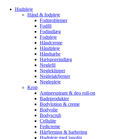
Hudpleje
Hånd & fodpleje
Fodproblemer
Fodfil
Fodindlæg
Fodpleje
Håndcreme
Håndpleje
Håndsæbe
Hælsporeindlæg
Neglefil
Negleklipper
Neglelakfjerner
Neglepleje
Krop
Antiperspirant & deo roll-on
Badeprodukter
Bodylotion & creme
Bodyolie
Bodyscrub
Cellulite
Fedtcreme
Hårfjerning & barbering
Hudpleje med lanolin