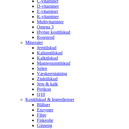
C-vitaminer
D-vitaminer
E-vitaminer
K-vitaminer
Multivitaminer
Omega 3
Øvrige kosttilskud
Rosenrod
Mineraler
Jerntilskud
Kaliumtilskud
Kalktilskud
Magnesiumtilskud
Selen
Væskeerstatning
Zinktilskud
Jern & kalk
Perikon
Q10
Kosttilskud & Ingredienser
Blåbær
Enzymer
Fibre
Fiskeolie
Ginseng