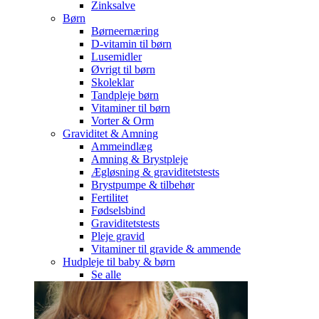
Zinksalve
Børn
Børneernæring
D-vitamin til børn
Lusemidler
Øvrigt til børn
Skoleklar
Tandpleje børn
Vitaminer til børn
Vorter & Orm
Graviditet & Amning
Ammeindlæg
Amning & Brystpleje
Ægløsning & graviditetstests
Brystpumpe & tilbehør
Fertilitet
Fødselsbind
Graviditetstests
Pleje gravid
Vitaminer til gravide & ammende
Hudpleje til baby & børn
Se alle