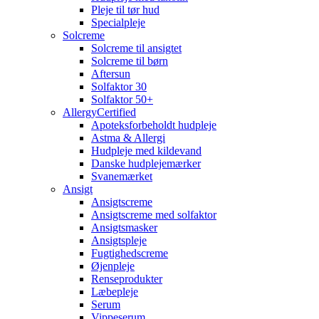
Pleje til tør hud
Specialpleje
Solcreme
Solcreme til ansigtet
Solcreme til børn
Aftersun
Solfaktor 30
Solfaktor 50+
AllergyCertified
Apoteksforbeholdt hudpleje
Astma & Allergi
Hudpleje med kildevand
Danske hudplejemærker
Svanemærket
Ansigt
Ansigtscreme
Ansigtscreme med solfaktor
Ansigtsmasker
Ansigtspleje
Fugtighedscreme
Øjenpleje
Renseprodukter
Læbepleje
Serum
Vippeserum