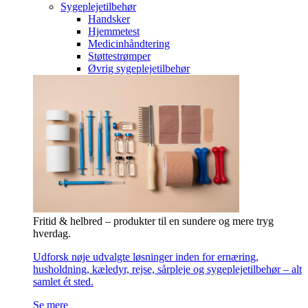
Sygeplejetilbehør
Handsker
Hjemmetest
Medicinhåndtering
Støttestrømper
Øvrig sygeplejetilbehør
Fritid & helbred – produkter til en sundere og mere tryg
hverdag.
Udforsk nøje udvalgte løsninger inden for ernæring,
husholdning, kæledyr, rejse, sårpleje og sygeplejetilbehør – alt
samlet ét sted.
Se mere