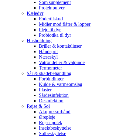
Som supplement
Proteinpulver
Kæledyr
Fodertilskud
Midler mod flåter & lopper
Pleje til dyr
Probiotika til dyr
Husholdning
Briller & kontaktlinser
Håndsprit
Næseskyl
Vatrondeller & vatpinde
Termometer
Sår & skadebehandling
Forbindinger
Kulde & varmeomslag
Plaster
Sårdesinfektion
Desinfektion
Rejse & Sol
Akupressurbånd
Ørepleje
Rejseapotek
Insektbeskyttelse
Solbeskyttelse