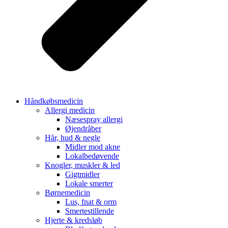
Håndkøbsmedicin
Allergi medicin
Næsespray allergi
Øjendråber
Hår, hud & negle
Midler mod akne
Lokalbedøvende
Knogler, muskler & led
Gigtmidler
Lokale smerter
Børnemedicin
Lus, fnat & orm
Smertestillende
Hjerte & kredsløb