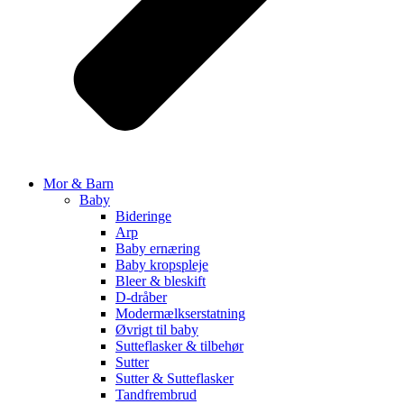
Mor & Barn
Baby
Bideringe
Arp
Baby ernæring
Baby kropspleje
Bleer & bleskift
D-dråber
Modermælkserstatning
Øvrigt til baby
Sutteflasker & tilbehør
Sutter
Sutter & Sutteflasker
Tandfrembrud