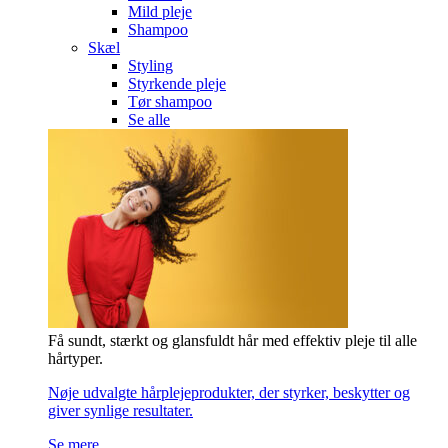
Mild pleje
Shampoo
Skæl
Styling
Styrkende pleje
Tør shampoo
Se alle
Få sundt, stærkt og glansfuldt hår med effektiv pleje til alle
hårtyper.
Nøje udvalgte hårplejeprodukter, der styrker, beskytter og
giver synlige resultater.
Se mere