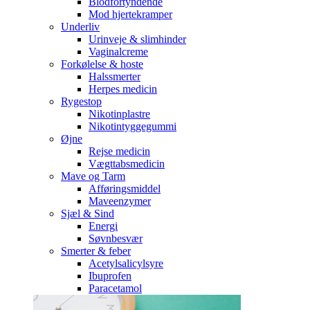
Blodfortyndende
Mod hjertekramper
Underliv
Urinveje & slimhinder
Vaginalcreme
Forkølelse & hoste
Halssmerter
Herpes medicin
Rygestop
Nikotinplastre
Nikotintyggegummi
Øjne
Rejse medicin
Vægttabsmedicin
Mave og Tarm
Afføringsmiddel
Maveenzymer
Sjæl & Sind
Energi
Søvnbesvær
Smerter & feber
Acetylsalicylsyre
Ibuprofen
Paracetamol