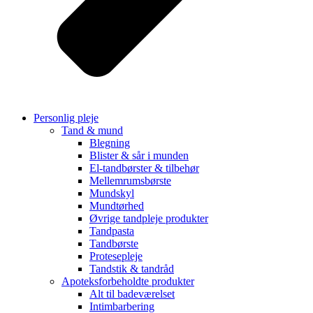
Personlig pleje
Tand & mund
Blegning
Blister & sår i munden
El-tandbørster & tilbehør
Mellemrumsbørste
Mundskyl
Mundtørhed
Øvrige tandpleje produkter
Tandpasta
Tandbørste
Protesepleje
Tandstik & tandråd
Apoteksforbeholdte produkter
Alt til badeværelset
Intimbarbering