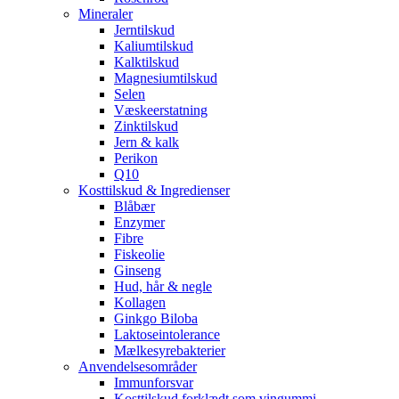
Mineraler
Jerntilskud
Kaliumtilskud
Kalktilskud
Magnesiumtilskud
Selen
Væskeerstatning
Zinktilskud
Jern & kalk
Perikon
Q10
Kosttilskud & Ingredienser
Blåbær
Enzymer
Fibre
Fiskeolie
Ginseng
Hud, hår & negle
Kollagen
Ginkgo Biloba
Laktoseintolerance
Mælkesyrebakterier
Anvendelsesområder
Immunforsvar
Kosttilskud forklædt som vingummi