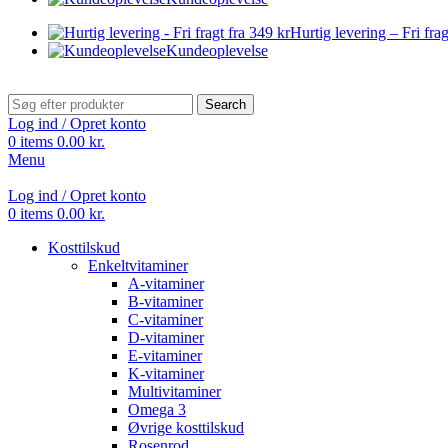
Hurtig levering – Fri frag
Kundeoplevelse
Search
Log ind / Opret konto
0
items
0.00
kr.
Menu
Log ind / Opret konto
0
items
0.00
kr.
Kosttilskud
Enkeltvitaminer
A-vitaminer
B-vitaminer
C-vitaminer
D-vitaminer
E-vitaminer
K-vitaminer
Multivitaminer
Omega 3
Øvrige kosttilskud
Rosenrod