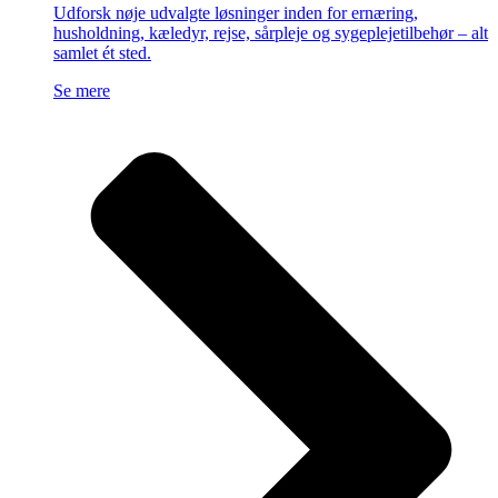
Udforsk nøje udvalgte løsninger inden for ernæring,
husholdning, kæledyr, rejse, sårpleje og sygeplejetilbehør – alt
samlet ét sted.
Se mere