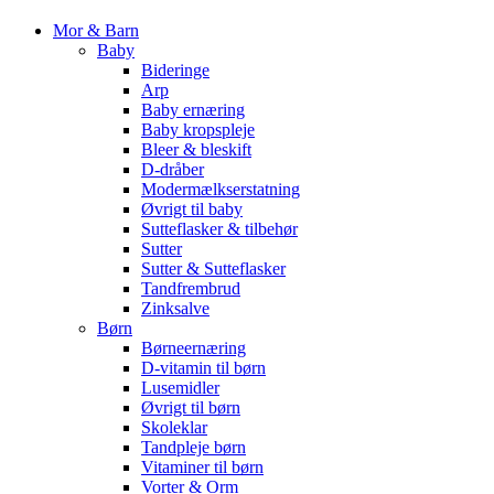
Mor & Barn
Baby
Bideringe
Arp
Baby ernæring
Baby kropspleje
Bleer & bleskift
D-dråber
Modermælkserstatning
Øvrigt til baby
Sutteflasker & tilbehør
Sutter
Sutter & Sutteflasker
Tandfrembrud
Zinksalve
Børn
Børneernæring
D-vitamin til børn
Lusemidler
Øvrigt til børn
Skoleklar
Tandpleje børn
Vitaminer til børn
Vorter & Orm