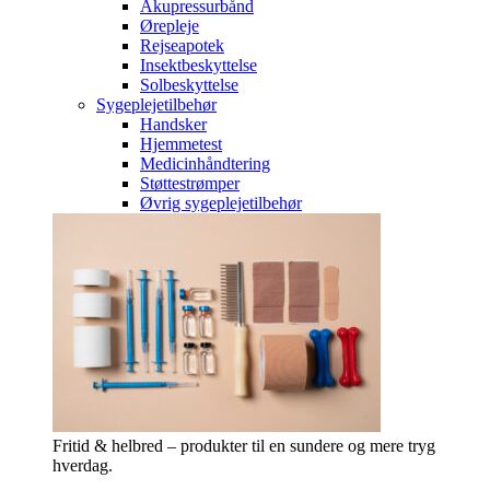
Akupressurbånd
Ørepleje
Rejseapotek
Insektbeskyttelse
Solbeskyttelse
Sygeplejetilbehør
Handsker
Hjemmetest
Medicinhåndtering
Støttestrømper
Øvrig sygeplejetilbehør
Fritid & helbred – produkter til en sundere og mere tryg
hverdag.