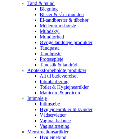
Tand & mund
Blegning
Blister & sår i munden
El-tandbørster & tilbehør
Mellemrumsbørste
Mundskyl
Mundtørhed
Øvrige tandpleje produkter
Tandpasta
Tandbørste
Protesepleje
Tandstik & tandråd
Apoteksforbeholdte produkter
Alt til badeværelset
Intimbarbering
Toilet & Hygiejneartikler
Manicure & pedicure
Intimpleje
Intimsæbe
Hygiejneartikler til kvinder
Vådservietter
Vaginal balance
Vaginaltræning
Menstruationsartikler
Hygiejnebind