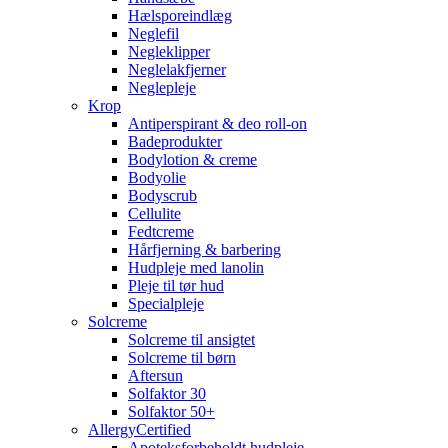
Hælsporeindlæg
Neglefil
Negleklipper
Neglelakfjerner
Neglepleje
Krop
Antiperspirant & deo roll-on
Badeprodukter
Bodylotion & creme
Bodyolie
Bodyscrub
Cellulite
Fedtcreme
Hårfjerning & barbering
Hudpleje med lanolin
Pleje til tør hud
Specialpleje
Solcreme
Solcreme til ansigtet
Solcreme til børn
Aftersun
Solfaktor 30
Solfaktor 50+
AllergyCertified
Apoteksforbeholdt hudpleje