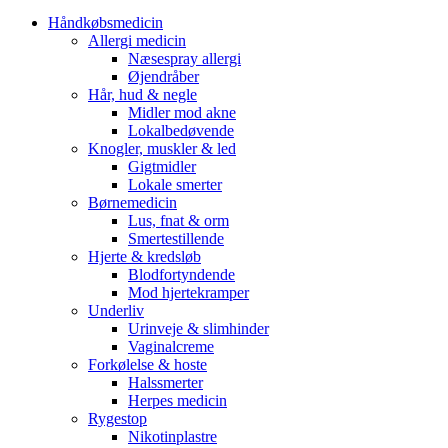
Håndkøbsmedicin
Allergi medicin
Næsespray allergi
Øjendråber
Hår, hud & negle
Midler mod akne
Lokalbedøvende
Knogler, muskler & led
Gigtmidler
Lokale smerter
Børnemedicin
Lus, fnat & orm
Smertestillende
Hjerte & kredsløb
Blodfortyndende
Mod hjertekramper
Underliv
Urinveje & slimhinder
Vaginalcreme
Forkølelse & hoste
Halssmerter
Herpes medicin
Rygestop
Nikotinplastre