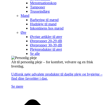
Menstruationskop
Tamponer
Trusseindlæg
Mand
Barbering til mænd
Hudpleje til mand
Inkontinens hos mænd
Øre
Øvrige artikler til ører
Ørepropper 20-29 dB
Ørepropper 30-39 dB
Plejeprodukter til øret
Se alle
Alt til personlig pleje – for komfort, velvære og en frisk
hverdag.
Udforsk nøje udvalgte produkter til daglig pleje og hygiejne –
find dine favoritter i dag.
Se mere