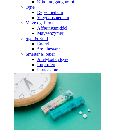
Nikotintyggegummi
Øjne
Rejse medicin
Vægttabsmedicin
Mave og Tarm
Afføringsmiddel
Maveenzymer
Sjæl & Sind
Energi
Søvnbesvær
Smerter & feber
Acetylsalicylsyre
Ibuprofen
Paracetamol