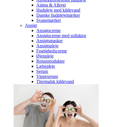
Astma & Allergi
Hudpleje med kildevand
Danske hudplejemærker
Svanemærket
Ansigt
Ansigtscreme
Ansigtscreme med solfaktor
Ansigtsmasker
Ansigtspleje
Fugtighedscreme
Øjenpleje
Renseprodukter
Læbepleje
Serum
Vippeserum
Thermalsk kildevand