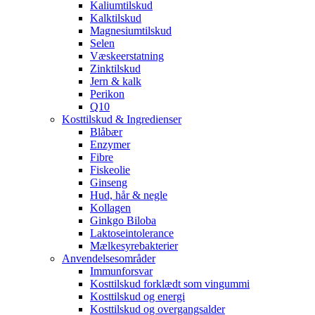
Kaliumtilskud
Kalktilskud
Magnesiumtilskud
Selen
Væskeerstatning
Zinktilskud
Jern & kalk
Perikon
Q10
Kosttilskud & Ingredienser
Blåbær
Enzymer
Fibre
Fiskeolie
Ginseng
Hud, hår & negle
Kollagen
Ginkgo Biloba
Laktoseintolerance
Mælkesyrebakterier
Anvendelsesområder
Immunforsvar
Kosttilskud forklædt som vingummi
Kosttilskud og energi
Kosttilskud og overgangsalder