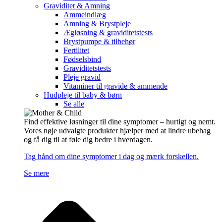
Graviditet & Amning
Ammeindlæg
Amning & Brystpleje
Ægløsning & graviditetstests
Brystpumpe & tilbehør
Fertilitet
Fødselsbind
Graviditetstests
Pleje gravid
Vitaminer til gravide & ammende
Hudpleje til baby & børn
Se alle
Find effektive løsninger til dine symptomer – hurtigt og nemt.
Vores nøje udvalgte produkter hjælper med at lindre ubehag
og få dig til at føle dig bedre i hverdagen.
Tag hånd om dine symptomer i dag og mærk forskellen.
Se mere