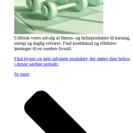
Udforsk vores udvalg af fitness- og helseprodukter til træning,
energi og daglig velvære. Find kosttilskud og effektive
løsninger til en sundere livsstil.
Find trygge og nøje udvalgte produkter, der støtter dine behov
i denne særlige periode.
Se mere