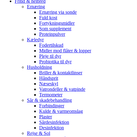
Fritid & helbred
Ernæring
Ernæring via sonde
Fuld kost
Fortykningsmidler
Som supplement
Proteinpulver
Kæledyr
Fodertilskud
Midler mod flåter & lopper
Pleje til dyr
Probiotika til dyr
Husholdning
Briller & kontaktlinser
Håndsprit
Næseskyl
Vatrondeller & vatpinde
Termometer
Sår & skadebehandling
Forbindinger
Kulde & varmeomslag
Plaster
Sårdesinfektion
Desinfektion
Rejse & Sol