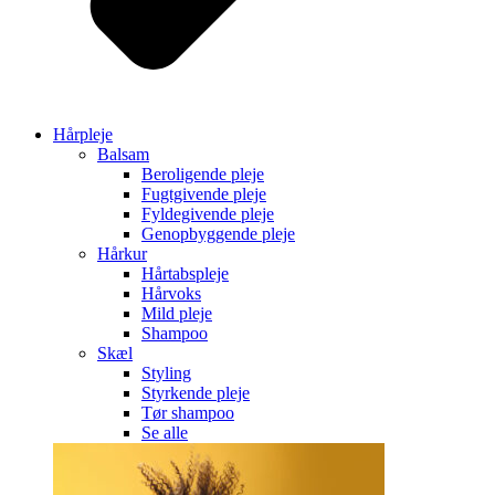
Hårpleje
Balsam
Beroligende pleje
Fugtgivende pleje
Fyldegivende pleje
Genopbyggende pleje
Hårkur
Hårtabspleje
Hårvoks
Mild pleje
Shampoo
Skæl
Styling
Styrkende pleje
Tør shampoo
Se alle