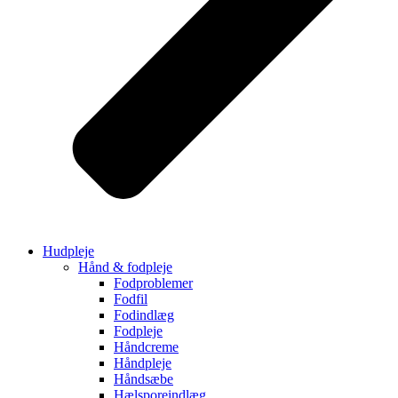
Hudpleje
Hånd & fodpleje
Fodproblemer
Fodfil
Fodindlæg
Fodpleje
Håndcreme
Håndpleje
Håndsæbe
Hælsporeindlæg