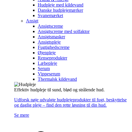
Hudpleje med kildevand
Danske hudplejemærker
Svanemærket
Ansigt
Ansigtscreme
Ansigtscreme med solfaktor
Ansigtsmasker
Ansigtspleje
Fugtighedscreme
Øjenpleje
Renseprodukter
Læbepleje
Serum
Vippeserum
Thermalsk kildevand
Effektiv hudpleje til sund, blød og strålende hud.
Udforsk nøje udvalgte hudplejeprodukter til fugt, beskyttelse
og daglig pleje – find den rette løsning til din hud.
Se mere