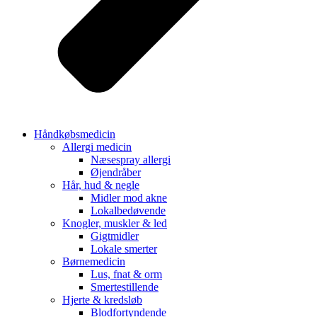
Håndkøbsmedicin
Allergi medicin
Næsespray allergi
Øjendråber
Hår, hud & negle
Midler mod akne
Lokalbedøvende
Knogler, muskler & led
Gigtmidler
Lokale smerter
Børnemedicin
Lus, fnat & orm
Smertestillende
Hjerte & kredsløb
Blodfortyndende