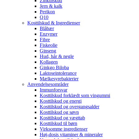
Zinktilskud
Jern & kalk
Perikon
Q10
Kosttilskud & Ingredienser
Blåbær
Enzymer
Fibre
Fiskeolie
Ginseng
Hud, hår & negle
Kollagen
Ginkgo Biloba
Laktoseintolerance
Mælkesyrebakterier
Anvendelsesområder
Immunforsvar
Kosttilskud forklædt som vingummi
Kosttilskud og energi
Kosttilskud og overgangsalder
Kosttilskud og søvn
Kosttilskud og vægttab
Kosttilskud til børn
Virksomme ingredienser
Høj-dosis vitaminer & mineraler