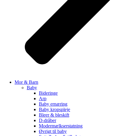
Mor & Barn
Baby
Bideringe
Arp
Baby ernæring
Baby kropspleje
Bleer & bleskift
D-dråber
Modermælkserstatning
Øvrigt til baby