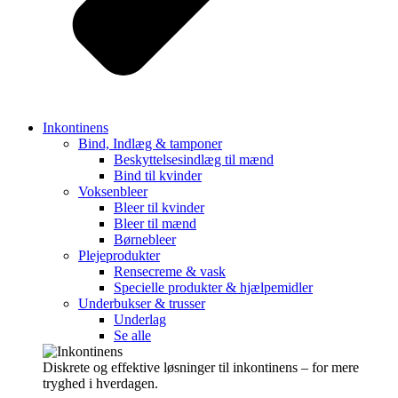
Inkontinens
Bind, Indlæg & tamponer
Beskyttelsesindlæg til mænd
Bind til kvinder
Voksenbleer
Bleer til kvinder
Bleer til mænd
Børnebleer
Plejeprodukter
Rensecreme & vask
Specielle produkter & hjælpemidler
Underbukser & trusser
Underlag
Se alle
Diskrete og effektive løsninger til inkontinens – for mere
tryghed i hverdagen.