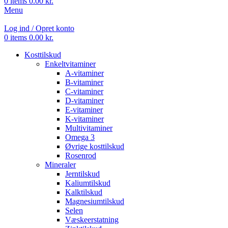
0
items
0.00
kr.
Menu
Log ind / Opret konto
0
items
0.00
kr.
Kosttilskud
Enkeltvitaminer
A-vitaminer
B-vitaminer
C-vitaminer
D-vitaminer
E-vitaminer
K-vitaminer
Multivitaminer
Omega 3
Øvrige kosttilskud
Rosenrod
Mineraler
Jerntilskud
Kaliumtilskud
Kalktilskud
Magnesiumtilskud
Selen
Væskeerstatning