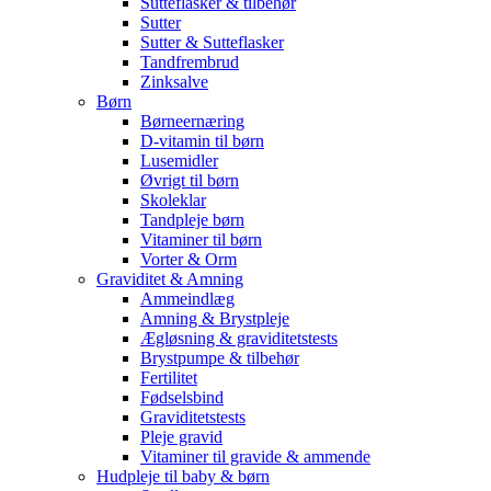
Sutteflasker & tilbehør
Sutter
Sutter & Sutteflasker
Tandfrembrud
Zinksalve
Børn
Børneernæring
D-vitamin til børn
Lusemidler
Øvrigt til børn
Skoleklar
Tandpleje børn
Vitaminer til børn
Vorter & Orm
Graviditet & Amning
Ammeindlæg
Amning & Brystpleje
Ægløsning & graviditetstests
Brystpumpe & tilbehør
Fertilitet
Fødselsbind
Graviditetstests
Pleje gravid
Vitaminer til gravide & ammende
Hudpleje til baby & børn