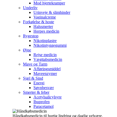
Mod hjertekramper
Underliv
Urinveje & slimhinder
Vaginalcreme
Forkølelse & hoste
Halssmerter
Herpes medicin
Rygestop
Nikotinplastre
Nikotintyggegummi
Øjne
Rejse medicin
Vægttabsmedicin
Mave og Tarm
Afføringsmiddel
Maveenzymer
Sjæl & Sind
Energi
Søvnbesvær
Smerter & feber
Acetylsalicylsyre
Ibuprofen
Paracetamol
Håndkøbsmedicin til hurtig lindring og daglig velvære.