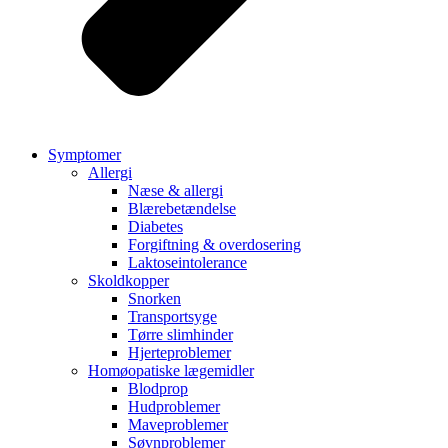
Symptomer
Allergi
Næse & allergi
Blærebetændelse
Diabetes
Forgiftning & overdosering
Laktoseintolerance
Skoldkopper
Snorken
Transportsyge
Tørre slimhinder
Hjerteproblemer
Homøopatiske lægemidler
Blodprop
Hudproblemer
Maveproblemer
Søvnproblemer