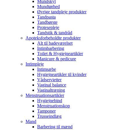
Mundskyl
Mundtørhed
Øvrige tandpleje produkter
Tandpasta
Tandbørste
Protesepleje
Tandstik & tandråd
Apoteksforbeholdte produkter
Alt til badeværelset
Intimbarbering
Toilet & Hygiejneartikler
Manicure & pedicure
Intimpleje
Intimsæbe
Hygiejneartikler til kvinder
Vådservietter
Vaginal balance
Vaginaltræning
Menstruationsartikler
Hygiejnebind
Menstruationskop
Tamponer
Trusseindlæg
Mand
Barbering til mænd