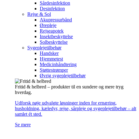
Sårdesinfektion
Desinfektion
Rejse & Sol
Akupressurbånd
Ørepleje
Rejseapotek
Insektbeskyttelse
Solbeskyttelse
Sygeplejetilbehør
Handsker
Hjemmetest
Medicinhåndtering
Støttestrømper
Øvrig sygeplejetilbehør
Fritid & helbred – produkter til en sundere og mere tryg
hverdag.
Udforsk nøje udvalgte løsninger inden for ernæring,
husholdning, kæledyr, rejse, sårpleje og sygeplejetilbehør – alt
samlet ét sted.
Se mere