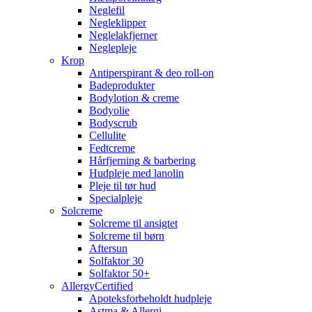
Neglefil
Negleklipper
Neglelakfjerner
Neglepleje
Krop
Antiperspirant & deo roll-on
Badeprodukter
Bodylotion & creme
Bodyolie
Bodyscrub
Cellulite
Fedtcreme
Hårfjerning & barbering
Hudpleje med lanolin
Pleje til tør hud
Specialpleje
Solcreme
Solcreme til ansigtet
Solcreme til børn
Aftersun
Solfaktor 30
Solfaktor 50+
AllergyCertified
Apoteksforbeholdt hudpleje
Astma & Allergi