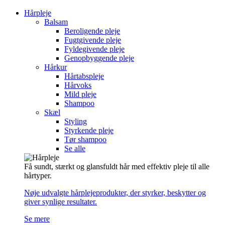
Hårpleje
Balsam
Beroligende pleje
Fugtgivende pleje
Fyldegivende pleje
Genopbyggende pleje
Hårkur
Hårtabspleje
Hårvoks
Mild pleje
Shampoo
Skæl
Styling
Styrkende pleje
Tør shampoo
Se alle
Få sundt, stærkt og glansfuldt hår med effektiv pleje til alle
hårtyper.
Nøje udvalgte hårplejeprodukter, der styrker, beskytter og
giver synlige resultater.
Se mere