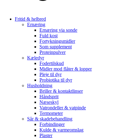
Fritid & helbred
Ernæring
Ernæring via sonde
Fuld kost
Fortykningsmidler
Som supplement
Proteinpulver
Kæledyr
Fodertilskud
Midler mod flåter & lopper
Pleje til dyr
Probiotika til dyr
Husholdning
Briller & kontaktlinser
Håndsprit
Næseskyl
Vatrondeller & vatpinde
Termometer
Sår & skadebehandling
Forbindinger
Kulde & varmeomslag
Plaster