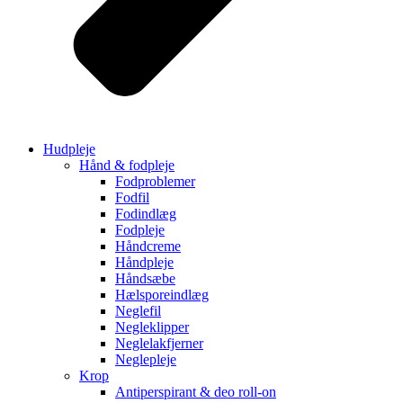
Hudpleje
Hånd & fodpleje
Fodproblemer
Fodfil
Fodindlæg
Fodpleje
Håndcreme
Håndpleje
Håndsæbe
Hælsporeindlæg
Neglefil
Negleklipper
Neglelakfjerner
Neglepleje
Krop
Antiperspirant & deo roll-on