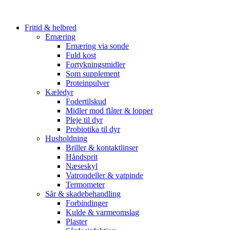
Fritid & helbred
Ernæring
Ernæring via sonde
Fuld kost
Fortykningsmidler
Som supplement
Proteinpulver
Kæledyr
Fodertilskud
Midler mod flåter & lopper
Pleje til dyr
Probiotika til dyr
Husholdning
Briller & kontaktlinser
Håndsprit
Næseskyl
Vatrondeller & vatpinde
Termometer
Sår & skadebehandling
Forbindinger
Kulde & varmeomslag
Plaster