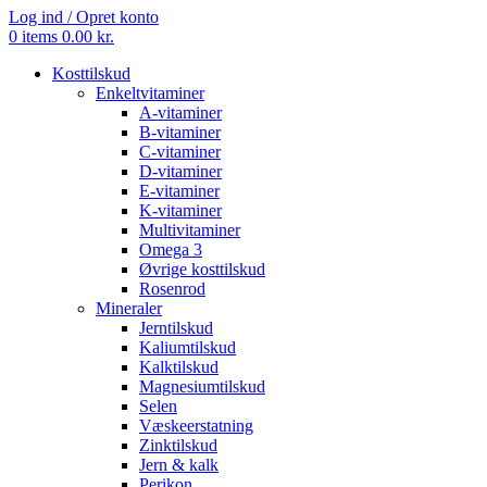
Log ind / Opret konto
0
items
0.00
kr.
Kosttilskud
Enkeltvitaminer
A-vitaminer
B-vitaminer
C-vitaminer
D-vitaminer
E-vitaminer
K-vitaminer
Multivitaminer
Omega 3
Øvrige kosttilskud
Rosenrod
Mineraler
Jerntilskud
Kaliumtilskud
Kalktilskud
Magnesiumtilskud
Selen
Væskeerstatning
Zinktilskud
Jern & kalk
Perikon