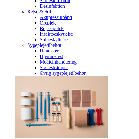
Sårdesinfektion
Desinfektion
Rejse & Sol
Akupressurbånd
Ørepleje
Rejseapotek
Insektbeskyttelse
Solbeskyttelse
Sygeplejetilbehør
Handsker
Hjemmetest
Medicinhåndtering
Støttestrømper
Øvrig sygeplejetilbehør