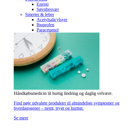
Energi
Søvnbesvær
Smerter & feber
Acetylsalicylsyre
Ibuprofen
Paracetamol
Håndkøbsmedicin til hurtig lindring og daglig velvære.
Find nøje udvalgte produkter til almindelige symptomer og
hverdagsgener – nemt, trygt og hurtigt.
Se mere