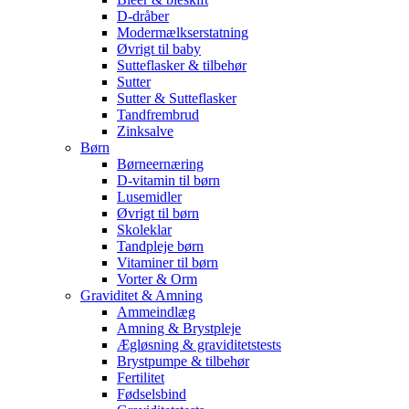
D-dråber
Modermælkserstatning
Øvrigt til baby
Sutteflasker & tilbehør
Sutter
Sutter & Sutteflasker
Tandfrembrud
Zinksalve
Børn
Børneernæring
D-vitamin til børn
Lusemidler
Øvrigt til børn
Skoleklar
Tandpleje børn
Vitaminer til børn
Vorter & Orm
Graviditet & Amning
Ammeindlæg
Amning & Brystpleje
Ægløsning & graviditetstests
Brystpumpe & tilbehør
Fertilitet
Fødselsbind