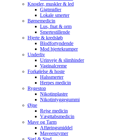
Knogler, muskler & led
Gigtmidler
Lokale smerter
Børnemedicin
Lus, fnat & orm
Smertestillende
Hjerte & kredsløb
Blodfortyndende
Mod hjertekramper
Underliv
Urinveje & slimhinder
Vaginalcreme
Forkølelse & hoste
Halssmerter
Herpes medicin
Rygestop
Nikotinplastre
Nikotintyggegummi
Øjne
Rejse medicin
Vægttabsmedicin
Mave og Tarm
Afføringsmiddel
Maveenzymer
Sjæl & Sind