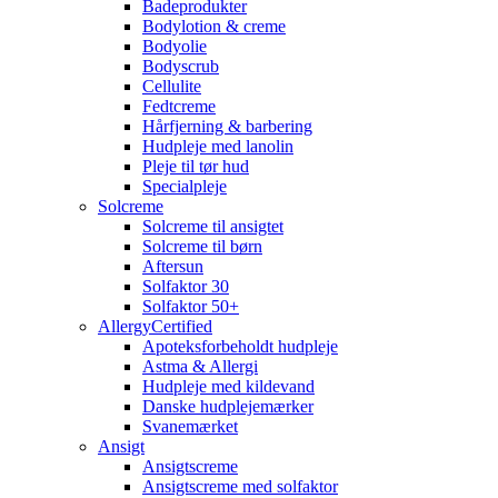
Badeprodukter
Bodylotion & creme
Bodyolie
Bodyscrub
Cellulite
Fedtcreme
Hårfjerning & barbering
Hudpleje med lanolin
Pleje til tør hud
Specialpleje
Solcreme
Solcreme til ansigtet
Solcreme til børn
Aftersun
Solfaktor 30
Solfaktor 50+
AllergyCertified
Apoteksforbeholdt hudpleje
Astma & Allergi
Hudpleje med kildevand
Danske hudplejemærker
Svanemærket
Ansigt
Ansigtscreme
Ansigtscreme med solfaktor