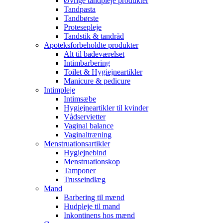
Øvrige tandpleje produkter
Tandpasta
Tandbørste
Protesepleje
Tandstik & tandråd
Apoteksforbeholdte produkter
Alt til badeværelset
Intimbarbering
Toilet & Hygiejneartikler
Manicure & pedicure
Intimpleje
Intimsæbe
Hygiejneartikler til kvinder
Vådservietter
Vaginal balance
Vaginaltræning
Menstruationsartikler
Hygiejnebind
Menstruationskop
Tamponer
Trusseindlæg
Mand
Barbering til mænd
Hudpleje til mand
Inkontinens hos mænd