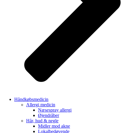
Håndkøbsmedicin
Allergi medicin
Næsespray allergi
Øjendråber
Hår, hud & negle
Midler mod akne
Lokalbedøvende