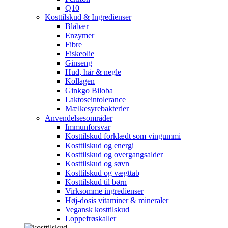
Q10
Kosttilskud & Ingredienser
Blåbær
Enzymer
Fibre
Fiskeolie
Ginseng
Hud, hår & negle
Kollagen
Ginkgo Biloba
Laktoseintolerance
Mælkesyrebakterier
Anvendelsesområder
Immunforsvar
Kosttilskud forklædt som vingummi
Kosttilskud og energi
Kosttilskud og overgangsalder
Kosttilskud og søvn
Kosttilskud og vægttab
Kosttilskud til børn
Virksomme ingredienser
Høj-dosis vitaminer & mineraler
Vegansk kosttilskud
Loppefrøskaller