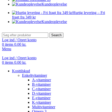
Kundeoplevelse
Hurtig levering – Fri
fragt fra 349 kr
Kundeoplevelse
Search
Log ind / Opret konto
0
items
0.00
kr.
Menu
Log ind / Opret konto
0
items
0.00
kr.
Kosttilskud
Enkeltvitaminer
A-vitaminer
B-vitaminer
C-vitaminer
D-vitaminer
E-vitaminer
K-vitaminer
Multivitaminer
Omega 3