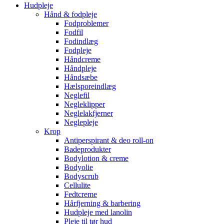
Hudpleje
Hånd & fodpleje
Fodproblemer
Fodfil
Fodindlæg
Fodpleje
Håndcreme
Håndpleje
Håndsæbe
Hælsporeindlæg
Neglefil
Negleklipper
Neglelakfjerner
Neglepleje
Krop
Antiperspirant & deo roll-on
Badeprodukter
Bodylotion & creme
Bodyolie
Bodyscrub
Cellulite
Fedtcreme
Hårfjerning & barbering
Hudpleje med lanolin
Pleje til tør hud