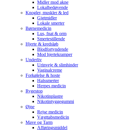
Midler mod akne
Lokalbedøvende
Knogler, muskler & led
Gigtmidler
Lokale smerter
Børnemedicin
Lus, fnat & orm
Smertestillende
Hjerte & kredsløb
Blodfortyndende
Mod hjertekramper
Underliv
Urinveje & slimhinder
Vaginalcreme
Forkølelse & hoste
Halssmerter
Herpes medicin
Rygestop
Nikotinplastre
Nikotintyggegummi
Øjne
Rejse medicin
Vægttabsmedicin
Mave og Tarm
Afføringsmiddel