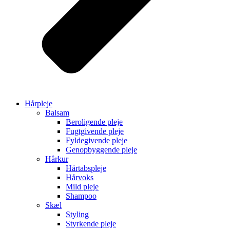
Hårpleje
Balsam
Beroligende pleje
Fugtgivende pleje
Fyldegivende pleje
Genopbyggende pleje
Hårkur
Hårtabspleje
Hårvoks
Mild pleje
Shampoo
Skæl
Styling
Styrkende pleje