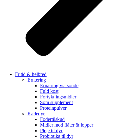
Fritid & helbred
Ernæring
Ernæring via sonde
Fuld kost
Fortykningsmidler
Som supplement
Proteinpulver
Kæledyr
Fodertilskud
Midler mod flåter & lopper
Pleje til dyr
Probiotika til dyr