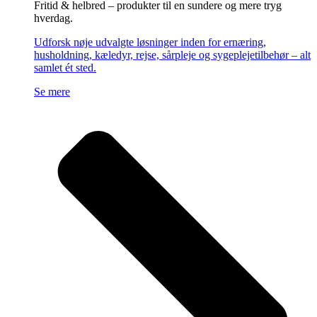
Fritid & helbred – produkter til en sundere og mere tryg
hverdag.
Udforsk nøje udvalgte løsninger inden for ernæring,
husholdning, kæledyr, rejse, sårpleje og sygeplejetilbehør – alt
samlet ét sted.
Se mere