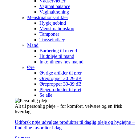
Vådservietter
Vaginal balance
Vaginaltræning
Menstruationsartikler
Hygiejnebind
Menstruationskop
Tamponer
Trusseindlæg
Mand
Barbering til mænd
Hudpleje til mand
Inkontinens hos mænd
Øre
Øvrige artikler til ører
Ørepropper 20-29 dB
Ørepropper 30-39 dB
Plejeprodukter til øret
Se alle
Alt til personlig pleje – for komfort, velvære og en frisk
hverdag.
Udforsk nøje udvalgte produkter til daglig pleje og hygiejne –
find dine favoritter i dag.