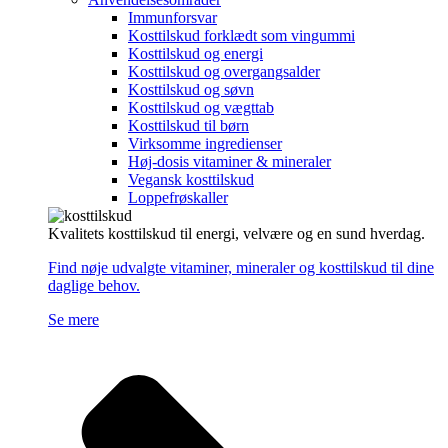
Immunforsvar
Kosttilskud forklædt som vingummi
Kosttilskud og energi
Kosttilskud og overgangsalder
Kosttilskud og søvn
Kosttilskud og vægttab
Kosttilskud til børn
Virksomme ingredienser
Høj-dosis vitaminer & mineraler
Vegansk kosttilskud
Loppefrøskaller
Kvalitets kosttilskud til energi, velvære og en sund hverdag.
Find nøje udvalgte vitaminer, mineraler og kosttilskud til dine
daglige behov.
Se mere