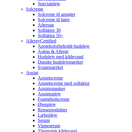
Specialpleje
Solcreme
Solcreme til ansigtet
Solcreme til børn
Aftersun
Solfaktor 30
Solfaktor 50+
AllergyCertified
Apoteksforbeholdt hudpleje
Astma & Allergi
Hudpleje med kildevand
Danske hudplejemærker
Svanemærket
Ansigt
Ansigtscreme
Ansigtscreme med solfaktor
Ansigtsmasker
Ansigtspleje
Fugtighedscreme
Øjenpleje
Renseprodukter
Læbepleje
Serum
Vippeserum
Thermalsk kildevand