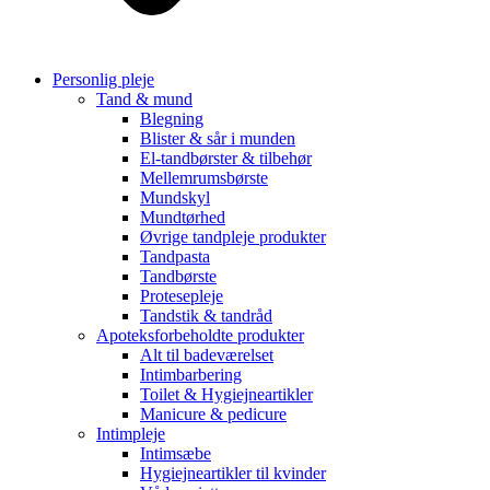
Personlig pleje
Tand & mund
Blegning
Blister & sår i munden
El-tandbørster & tilbehør
Mellemrumsbørste
Mundskyl
Mundtørhed
Øvrige tandpleje produkter
Tandpasta
Tandbørste
Protesepleje
Tandstik & tandråd
Apoteksforbeholdte produkter
Alt til badeværelset
Intimbarbering
Toilet & Hygiejneartikler
Manicure & pedicure
Intimpleje
Intimsæbe
Hygiejneartikler til kvinder