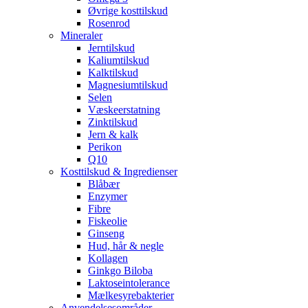
Øvrige kosttilskud
Rosenrod
Mineraler
Jerntilskud
Kaliumtilskud
Kalktilskud
Magnesiumtilskud
Selen
Væskeerstatning
Zinktilskud
Jern & kalk
Perikon
Q10
Kosttilskud & Ingredienser
Blåbær
Enzymer
Fibre
Fiskeolie
Ginseng
Hud, hår & negle
Kollagen
Ginkgo Biloba
Laktoseintolerance
Mælkesyrebakterier
Anvendelsesområder