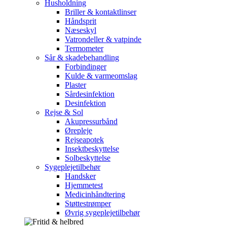
Husholdning
Briller & kontaktlinser
Håndsprit
Næseskyl
Vatrondeller & vatpinde
Termometer
Sår & skadebehandling
Forbindinger
Kulde & varmeomslag
Plaster
Sårdesinfektion
Desinfektion
Rejse & Sol
Akupressurbånd
Ørepleje
Rejseapotek
Insektbeskyttelse
Solbeskyttelse
Sygeplejetilbehør
Handsker
Hjemmetest
Medicinhåndtering
Støttestrømper
Øvrig sygeplejetilbehør