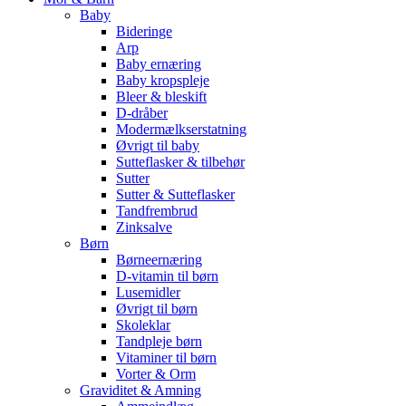
Baby
Bideringe
Arp
Baby ernæring
Baby kropspleje
Bleer & bleskift
D-dråber
Modermælkserstatning
Øvrigt til baby
Sutteflasker & tilbehør
Sutter
Sutter & Sutteflasker
Tandfrembrud
Zinksalve
Børn
Børneernæring
D-vitamin til børn
Lusemidler
Øvrigt til børn
Skoleklar
Tandpleje børn
Vitaminer til børn
Vorter & Orm
Graviditet & Amning