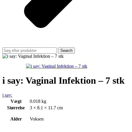
Search
i say: Vaginal Infektion – 7 stk
i say:
Vægt
0.018 kg
Størrelse
3 × 8.1 × 11.7 cm
Alder
Voksen