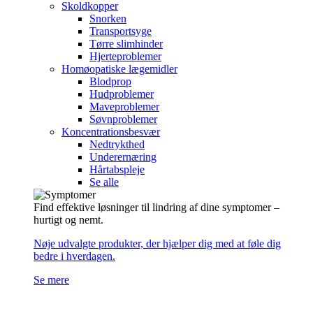
Skoldkopper
Snorken
Transportsyge
Tørre slimhinder
Hjerteproblemer
Homøopatiske lægemidler
Blodprop
Hudproblemer
Maveproblemer
Søvnproblemer
Koncentrationsbesvær
Nedtrykthed
Underernæring
Hårtabspleje
Se alle
Find effektive løsninger til lindring af dine symptomer –
hurtigt og nemt.
Nøje udvalgte produkter, der hjælper dig med at føle dig
bedre i hverdagen.
Se mere