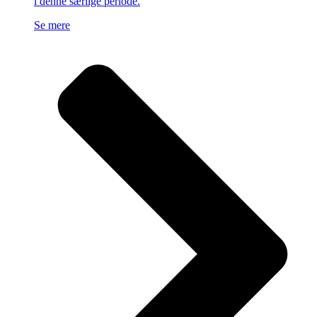
i denne særlige periode.
Se mere