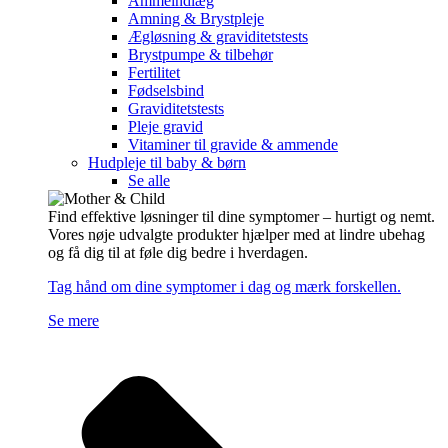
Ammeindlæg
Amning & Brystpleje
Ægløsning & graviditetstests
Brystpumpe & tilbehør
Fertilitet
Fødselsbind
Graviditetstests
Pleje gravid
Vitaminer til gravide & ammende
Hudpleje til baby & børn
Se alle
Find effektive løsninger til dine symptomer – hurtigt og nemt.
Vores nøje udvalgte produkter hjælper med at lindre ubehag
og få dig til at føle dig bedre i hverdagen.
Tag hånd om dine symptomer i dag og mærk forskellen.
Se mere