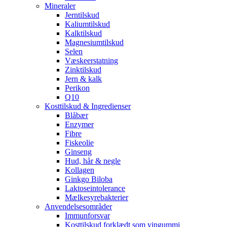
Mineraler
Jerntilskud
Kaliumtilskud
Kalktilskud
Magnesiumtilskud
Selen
Væskeerstatning
Zinktilskud
Jern & kalk
Perikon
Q10
Kosttilskud & Ingredienser
Blåbær
Enzymer
Fibre
Fiskeolie
Ginseng
Hud, hår & negle
Kollagen
Ginkgo Biloba
Laktoseintolerance
Mælkesyrebakterier
Anvendelsesområder
Immunforsvar
Kosttilskud forklædt som vingummi