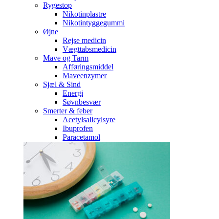
Rygestop
Nikotinplastre
Nikotintyggegummi
Øjne
Rejse medicin
Vægttabsmedicin
Mave og Tarm
Afføringsmiddel
Maveenzymer
Sjæl & Sind
Energi
Søvnbesvær
Smerter & feber
Acetylsalicylsyre
Ibuprofen
Paracetamol