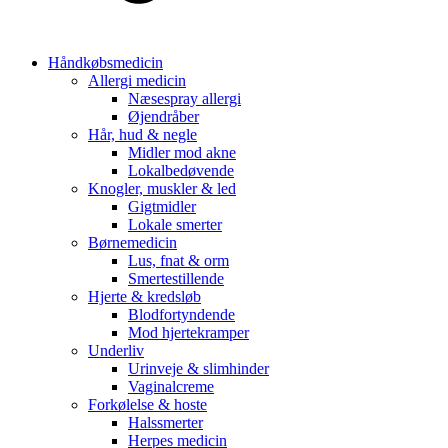
Håndkøbsmedicin
Allergi medicin
Næsespray allergi
Øjendråber
Hår, hud & negle
Midler mod akne
Lokalbedøvende
Knogler, muskler & led
Gigtmidler
Lokale smerter
Børnemedicin
Lus, fnat & orm
Smertestillende
Hjerte & kredsløb
Blodfortyndende
Mod hjertekramper
Underliv
Urinveje & slimhinder
Vaginalcreme
Forkølelse & hoste
Halssmerter
Herpes medicin