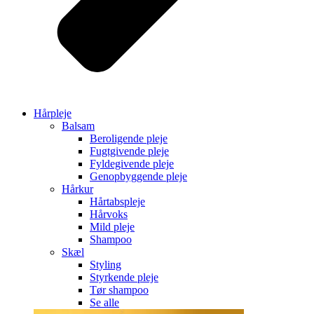
Hårpleje
Balsam
Beroligende pleje
Fugtgivende pleje
Fyldegivende pleje
Genopbyggende pleje
Hårkur
Hårtabspleje
Hårvoks
Mild pleje
Shampoo
Skæl
Styling
Styrkende pleje
Tør shampoo
Se alle