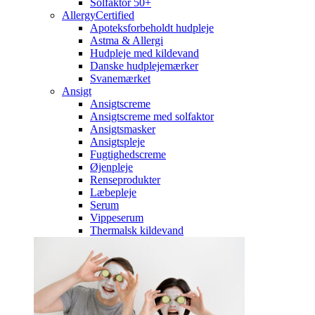
Solfaktor 50+
AllergyCertified
Apoteksforbeholdt hudpleje
Astma & Allergi
Hudpleje med kildevand
Danske hudplejemærker
Svanemærket
Ansigt
Ansigtscreme
Ansigtscreme med solfaktor
Ansigtsmasker
Ansigtspleje
Fugtighedscreme
Øjenpleje
Renseprodukter
Læbepleje
Serum
Vippeserum
Thermalsk kildevand