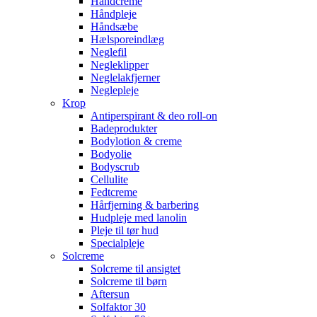
Håndcreme
Håndpleje
Håndsæbe
Hælsporeindlæg
Neglefil
Negleklipper
Neglelakfjerner
Neglepleje
Krop
Antiperspirant & deo roll-on
Badeprodukter
Bodylotion & creme
Bodyolie
Bodyscrub
Cellulite
Fedtcreme
Hårfjerning & barbering
Hudpleje med lanolin
Pleje til tør hud
Specialpleje
Solcreme
Solcreme til ansigtet
Solcreme til børn
Aftersun
Solfaktor 30