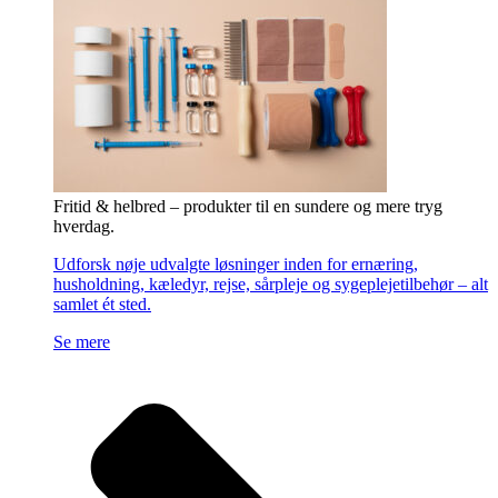
Fritid & helbred – produkter til en sundere og mere tryg
hverdag.
Udforsk nøje udvalgte løsninger inden for ernæring,
husholdning, kæledyr, rejse, sårpleje og sygeplejetilbehør – alt
samlet ét sted.
Se mere