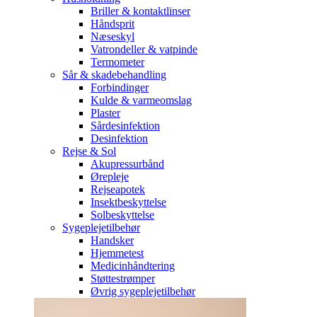
Briller & kontaktlinser
Håndsprit
Næseskyl
Vatrondeller & vatpinde
Termometer
Sår & skadebehandling
Forbindinger
Kulde & varmeomslag
Plaster
Sårdesinfektion
Desinfektion
Rejse & Sol
Akupressurbånd
Ørepleje
Rejseapotek
Insektbeskyttelse
Solbeskyttelse
Sygeplejetilbehør
Handsker
Hjemmetest
Medicinhåndtering
Støttestrømper
Øvrig sygeplejetilbehør