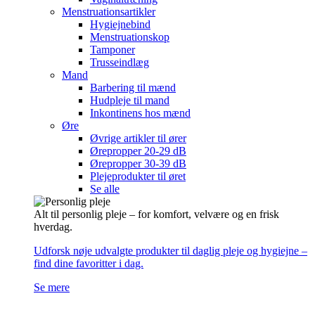
Menstruationsartikler
Hygiejnebind
Menstruationskop
Tamponer
Trusseindlæg
Mand
Barbering til mænd
Hudpleje til mand
Inkontinens hos mænd
Øre
Øvrige artikler til ører
Ørepropper 20-29 dB
Ørepropper 30-39 dB
Plejeprodukter til øret
Se alle
Alt til personlig pleje – for komfort, velvære og en frisk
hverdag.
Udforsk nøje udvalgte produkter til daglig pleje og hygiejne –
find dine favoritter i dag.
Se mere