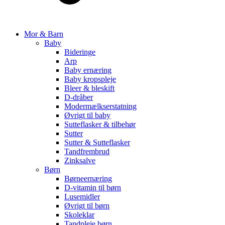
Mor & Barn
Baby
Bideringe
Arp
Baby ernæring
Baby kropspleje
Bleer & bleskift
D-dråber
Modermælkserstatning
Øvrigt til baby
Sutteflasker & tilbehør
Sutter
Sutter & Sutteflasker
Tandfrembrud
Zinksalve
Børn
Børneernæring
D-vitamin til børn
Lusemidler
Øvrigt til børn
Skoleklar
Tandpleje børn