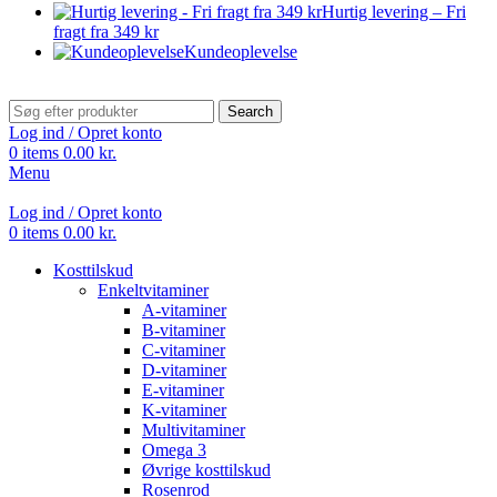
Hurtig levering – Fri
fragt fra 349 kr
Kundeoplevelse
Search
Log ind / Opret konto
0
items
0.00
kr.
Menu
Log ind / Opret konto
0
items
0.00
kr.
Kosttilskud
Enkeltvitaminer
A-vitaminer
B-vitaminer
C-vitaminer
D-vitaminer
E-vitaminer
K-vitaminer
Multivitaminer
Omega 3
Øvrige kosttilskud
Rosenrod