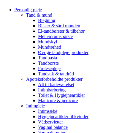
Personlig pleje
Tand & mund
Blegning
Blister & sår i munden
El-tandbørster & tilbehør
Mellemrumsbørste
Mundskyl
Mundtørhed
Øvrige tandpleje produkter
Tandpasta
Tandbørste
Protesepleje
Tandstik & tandråd
Apoteksforbeholdte produkter
Alt til badeværelset
Intimbarbering
Toilet & Hygiejneartikler
Manicure & pedicure
Intimpleje
Intimsæbe
Hygiejneartikler til kvinder
Vådservietter
Vaginal balance
Vaginaltræning