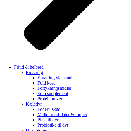
Fritid & helbred
Ernæring
Ernæring via sonde
Fuld kost
Fortykningsmidler
Som supplement
Proteinpulver
Kæledyr
Fodertilskud
Midler mod flåter & lopper
Pleje til dyr
Probiotika til dyr
Husholdning