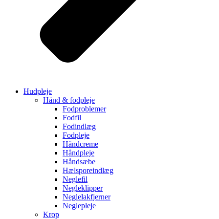
Hudpleje
Hånd & fodpleje
Fodproblemer
Fodfil
Fodindlæg
Fodpleje
Håndcreme
Håndpleje
Håndsæbe
Hælsporeindlæg
Neglefil
Negleklipper
Neglelakfjerner
Neglepleje
Krop