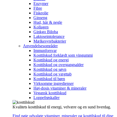
Enzymer
Fibre
Fiskeolie
Ginseng
Hud, hår & negle
Kollagen
Ginkgo Biloba
Laktoseintolerance
Mælkesyrebakterier
Anvendelsesområder
Immunforsvar
Kosttilskud forklædt som vingummi
Kosttilskud og energi
Kosttilskud og overgangsalder
Kosttilskud og søvn
Kosttilskud og vægttab
Kosttilskud til børn
Virksomme ingredienser
Høj-dosis vitaminer & mineraler
Vegansk kosttilskud
Loppefrøskaller
Kvalitets kosttilskud til energi, velvære og en sund hverdag.
Find nøje udvalgte vitaminer, mineraler og kosttilskud til dine