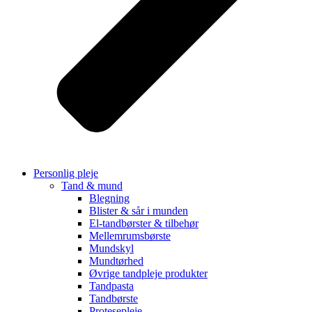
Personlig pleje
Tand & mund
Blegning
Blister & sår i munden
El-tandbørster & tilbehør
Mellemrumsbørste
Mundskyl
Mundtørhed
Øvrige tandpleje produkter
Tandpasta
Tandbørste
Protesepleje