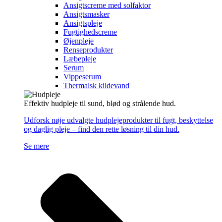
Ansigtscreme med solfaktor
Ansigtsmasker
Ansigtspleje
Fugtighedscreme
Øjenpleje
Renseprodukter
Læbepleje
Serum
Vippeserum
Thermalsk kildevand
Effektiv hudpleje til sund, blød og strålende hud.
Udforsk nøje udvalgte hudplejeprodukter til fugt, beskyttelse
og daglig pleje – find den rette løsning til din hud.
Se mere