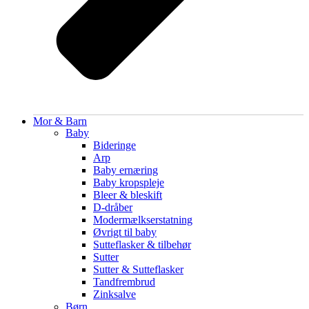
Mor & Barn
Baby
Bideringe
Arp
Baby ernæring
Baby kropspleje
Bleer & bleskift
D-dråber
Modermælkserstatning
Øvrigt til baby
Sutteflasker & tilbehør
Sutter
Sutter & Sutteflasker
Tandfrembrud
Zinksalve
Børn