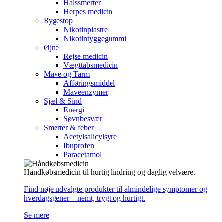
Halssmerter
Herpes medicin
Rygestop
Nikotinplastre
Nikotintyggegummi
Øjne
Rejse medicin
Vægttabsmedicin
Mave og Tarm
Afføringsmiddel
Maveenzymer
Sjæl & Sind
Energi
Søvnbesvær
Smerter & feber
Acetylsalicylsyre
Ibuprofen
Paracetamol
Håndkøbsmedicin til hurtig lindring og daglig velvære.
Find nøje udvalgte produkter til almindelige symptomer og
hverdagsgener – nemt, trygt og hurtigt.
Se mere