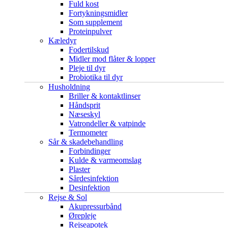
Fuld kost
Fortykningsmidler
Som supplement
Proteinpulver
Kæledyr
Fodertilskud
Midler mod flåter & lopper
Pleje til dyr
Probiotika til dyr
Husholdning
Briller & kontaktlinser
Håndsprit
Næseskyl
Vatrondeller & vatpinde
Termometer
Sår & skadebehandling
Forbindinger
Kulde & varmeomslag
Plaster
Sårdesinfektion
Desinfektion
Rejse & Sol
Akupressurbånd
Ørepleje
Rejseapotek