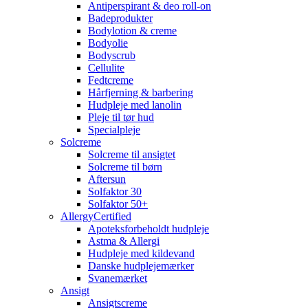
Antiperspirant & deo roll-on
Badeprodukter
Bodylotion & creme
Bodyolie
Bodyscrub
Cellulite
Fedtcreme
Hårfjerning & barbering
Hudpleje med lanolin
Pleje til tør hud
Specialpleje
Solcreme
Solcreme til ansigtet
Solcreme til børn
Aftersun
Solfaktor 30
Solfaktor 50+
AllergyCertified
Apoteksforbeholdt hudpleje
Astma & Allergi
Hudpleje med kildevand
Danske hudplejemærker
Svanemærket
Ansigt
Ansigtscreme