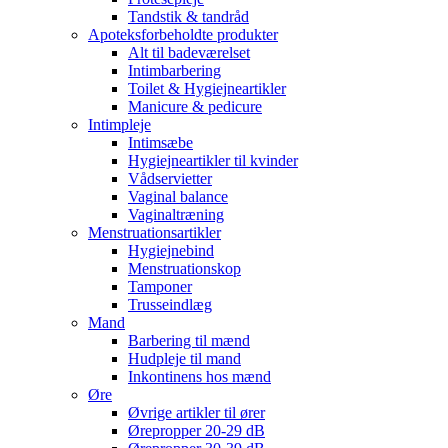
Tandstik & tandråd
Apoteksforbeholdte produkter
Alt til badeværelset
Intimbarbering
Toilet & Hygiejneartikler
Manicure & pedicure
Intimpleje
Intimsæbe
Hygiejneartikler til kvinder
Vådservietter
Vaginal balance
Vaginaltræning
Menstruationsartikler
Hygiejnebind
Menstruationskop
Tamponer
Trusseindlæg
Mand
Barbering til mænd
Hudpleje til mand
Inkontinens hos mænd
Øre
Øvrige artikler til ører
Ørepropper 20-29 dB