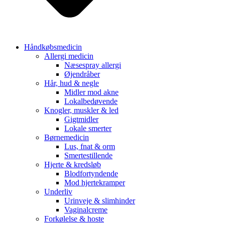
Håndkøbsmedicin
Allergi medicin
Næsespray allergi
Øjendråber
Hår, hud & negle
Midler mod akne
Lokalbedøvende
Knogler, muskler & led
Gigtmidler
Lokale smerter
Børnemedicin
Lus, fnat & orm
Smertestillende
Hjerte & kredsløb
Blodfortyndende
Mod hjertekramper
Underliv
Urinveje & slimhinder
Vaginalcreme
Forkølelse & hoste