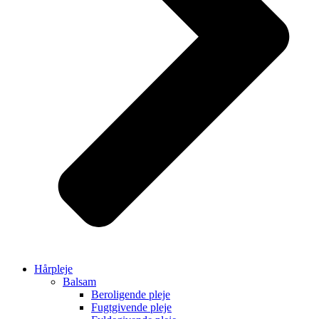
Hårpleje
Balsam
Beroligende pleje
Fugtgivende pleje