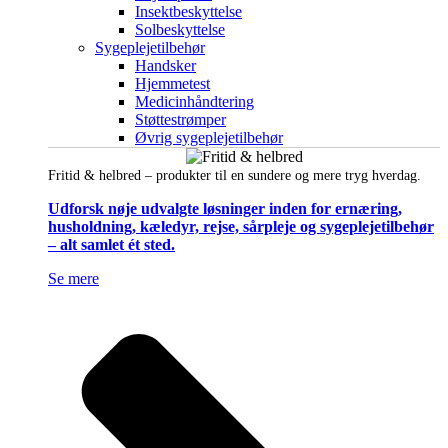
Insektbeskyttelse
Solbeskyttelse
Sygeplejetilbehør
Handsker
Hjemmetest
Medicinhåndtering
Støttestrømper
Øvrig sygeplejetilbehør
Fritid & helbred – produkter til en sundere og mere tryg hverdag.
Udforsk nøje udvalgte løsninger inden for ernæring,
husholdning, kæledyr, rejse, sårpleje og sygeplejetilbehør
– alt samlet ét sted.
Se mere