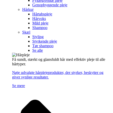
Fyldegivende pleje
Genopbyggende pleje
Hårkur
Hårtabspleje
Hårvoks
Mild pleje
Shampoo
Skæl
Styling
Styrkende pleje
Tør shampoo
Se alle
Få sundt, stærkt og glansfuldt hår med effektiv pleje til alle
hårtyper.
Nøje udvalgte hårplejeprodukter, der styrker, beskytter og
giver synlige resultater.
Se mere