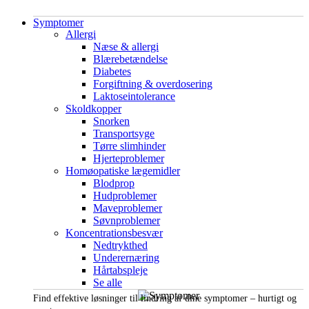
Symptomer
Allergi
Næse & allergi
Blærebetændelse
Diabetes
Forgiftning & overdosering
Laktoseintolerance
Skoldkopper
Snorken
Transportsyge
Tørre slimhinder
Hjerteproblemer
Homøopatiske lægemidler
Blodprop
Hudproblemer
Maveproblemer
Søvnproblemer
Koncentrationsbesvær
Nedtrykthed
Underernæring
Hårtabspleje
Se alle
Find effektive løsninger til lindring af dine symptomer – hurtigt og