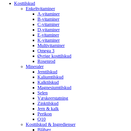
Kosttilskud
Enkeltvitaminer
A-vitaminer
B-vitaminer
C-vitaminer
D-vitaminer
E-vitaminer
K-vitaminer
Multivitaminer
Omega 3
Øvrige kosttilskud
Rosenrod
Mineraler
Jerntilskud
Kaliumtilskud
Kalktilskud
Magnesiumtilskud
Selen
Væskeerstatning
Zinktilskud
Jern & kalk
Perikon
Q10
Kosttilskud & Ingredienser
Blåbær