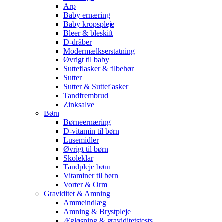
Arp
Baby ernæring
Baby kropspleje
Bleer & bleskift
D-dråber
Modermælkserstatning
Øvrigt til baby
Sutteflasker & tilbehør
Sutter
Sutter & Sutteflasker
Tandfrembrud
Zinksalve
Børn
Børneernæring
D-vitamin til børn
Lusemidler
Øvrigt til børn
Skoleklar
Tandpleje børn
Vitaminer til børn
Vorter & Orm
Graviditet & Amning
Ammeindlæg
Amning & Brystpleje
Ægløsning & graviditetstests