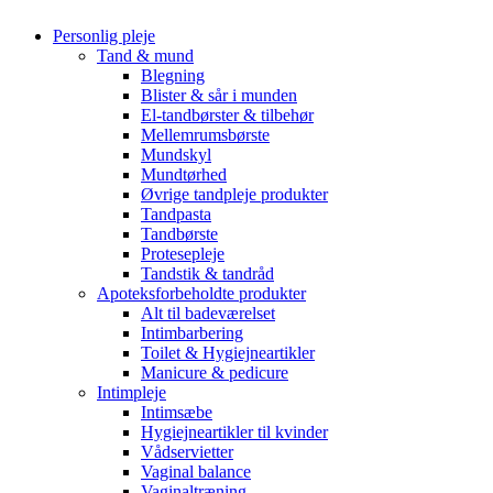
Personlig pleje
Tand & mund
Blegning
Blister & sår i munden
El-tandbørster & tilbehør
Mellemrumsbørste
Mundskyl
Mundtørhed
Øvrige tandpleje produkter
Tandpasta
Tandbørste
Protesepleje
Tandstik & tandråd
Apoteksforbeholdte produkter
Alt til badeværelset
Intimbarbering
Toilet & Hygiejneartikler
Manicure & pedicure
Intimpleje
Intimsæbe
Hygiejneartikler til kvinder
Vådservietter
Vaginal balance
Vaginaltræning