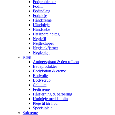
Fodproblemer
Fodfil
Fodindlæg
Fodpleje
Håndcreme
Håndpleje
Håndsæbe
Hælsporeindlæg
Neglefil
Negleklipper
Neglelakfjerner
Neglepleje
Krop
Antiperspirant & deo roll-on
Badeprodukter
Bodylotion & creme
Bodyolie
Bodyscrub
Cellulite
Fedtcreme
Hårfjerning & barbering
Hudpleje med lanolin
Pleje til tør hud
Specialpleje
Solcreme