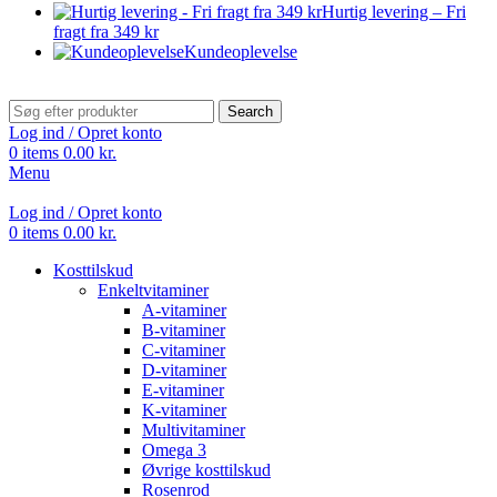
Hurtig levering – Fri
fragt fra 349 kr
Kundeoplevelse
Search
Log ind / Opret konto
0
items
0.00
kr.
Menu
Log ind / Opret konto
0
items
0.00
kr.
Kosttilskud
Enkeltvitaminer
A-vitaminer
B-vitaminer
C-vitaminer
D-vitaminer
E-vitaminer
K-vitaminer
Multivitaminer
Omega 3
Øvrige kosttilskud
Rosenrod