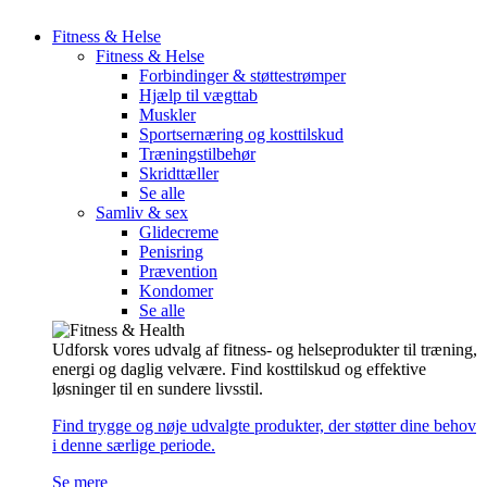
Fitness & Helse
Fitness & Helse
Forbindinger & støttestrømper
Hjælp til vægttab
Muskler
Sportsernæring og kosttilskud
Træningstilbehør
Skridttæller
Se alle
Samliv & sex
Glidecreme
Penisring
Prævention
Kondomer
Se alle
Udforsk vores udvalg af fitness- og helseprodukter til træning,
energi og daglig velvære. Find kosttilskud og effektive
løsninger til en sundere livsstil.
Find trygge og nøje udvalgte produkter, der støtter dine behov
i denne særlige periode.
Se mere