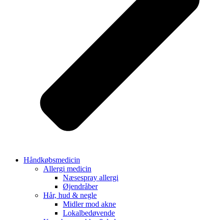
Håndkøbsmedicin
Allergi medicin
Næsespray allergi
Øjendråber
Hår, hud & negle
Midler mod akne
Lokalbedøvende