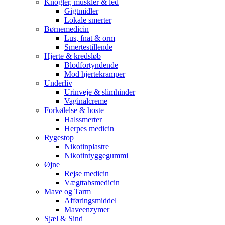
Knogler, muskler & led
Gigtmidler
Lokale smerter
Børnemedicin
Lus, fnat & orm
Smertestillende
Hjerte & kredsløb
Blodfortyndende
Mod hjertekramper
Underliv
Urinveje & slimhinder
Vaginalcreme
Forkølelse & hoste
Halssmerter
Herpes medicin
Rygestop
Nikotinplastre
Nikotintyggegummi
Øjne
Rejse medicin
Vægttabsmedicin
Mave og Tarm
Afføringsmiddel
Maveenzymer
Sjæl & Sind