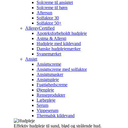
Solcreme til ansigtet
Solcreme til børn
Aftersun
Solfaktor 30
Solfaktor 50+
AllergyCertified
Apoteksforbeholdt hudpleje
Astma & Allergi
Hudpleje med kildevand
Danske hudplejemærker
Svanemærket
Ansigt
Ansigtscreme
Ansigtscreme med solfaktor
Ansigtsmasker
Ansigtspleje
Fugtighedscreme
Øjenpleje
Renseprodukter
Læbepleje
Serum
Vippeserum
Thermalsk kildevand
Effektiv hudpleje til sund, blød og strålende hud.