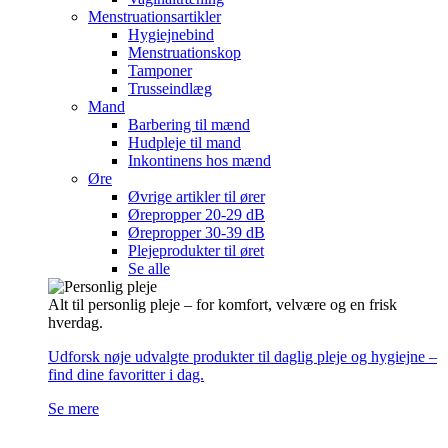
Menstruationsartikler
Hygiejnebind
Menstruationskop
Tamponer
Trusseindlæg
Mand
Barbering til mænd
Hudpleje til mand
Inkontinens hos mænd
Øre
Øvrige artikler til ører
Ørepropper 20-29 dB
Ørepropper 30-39 dB
Plejeprodukter til øret
Se alle
Alt til personlig pleje – for komfort, velvære og en frisk
hverdag.
Udforsk nøje udvalgte produkter til daglig pleje og hygiejne –
find dine favoritter i dag.
Se mere