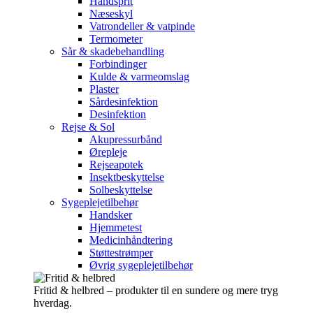
Håndsprit
Næseskyl
Vatrondeller & vatpinde
Termometer
Sår & skadebehandling
Forbindinger
Kulde & varmeomslag
Plaster
Sårdesinfektion
Desinfektion
Rejse & Sol
Akupressurbånd
Ørepleje
Rejseapotek
Insektbeskyttelse
Solbeskyttelse
Sygeplejetilbehør
Handsker
Hjemmetest
Medicinhåndtering
Støttestrømper
Øvrig sygeplejetilbehør
Fritid & helbred – produkter til en sundere og mere tryg
hverdag.