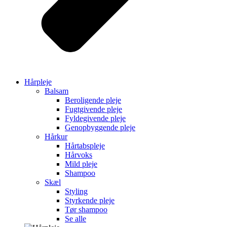
Hårpleje
Balsam
Beroligende pleje
Fugtgivende pleje
Fyldegivende pleje
Genopbyggende pleje
Hårkur
Hårtabspleje
Hårvoks
Mild pleje
Shampoo
Skæl
Styling
Styrkende pleje
Tør shampoo
Se alle