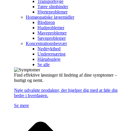
Transportsyge
Tørre slimhinder
Hjerteproblemer
Homøopatiske lægemidler
Blodprop
Hudproblemer
Maveproblemer
Søvnproblemer
Koncentrationsbesvær
Nedtrykthed
Underernæring
Hårtabspleje
Se alle
Find effektive løsninger til lindring af dine symptomer –
hurtigt og nemt.
Nøje udvalgte produkter, der hjælper dig med at føle dig
bedre i hverdagen.
Se mere