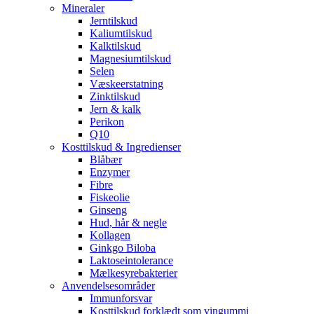
Mineraler
Jerntilskud
Kaliumtilskud
Kalktilskud
Magnesiumtilskud
Selen
Væskeerstatning
Zinktilskud
Jern & kalk
Perikon
Q10
Kosttilskud & Ingredienser
Blåbær
Enzymer
Fibre
Fiskeolie
Ginseng
Hud, hår & negle
Kollagen
Ginkgo Biloba
Laktoseintolerance
Mælkesyrebakterier
Anvendelsesområder
Immunforsvar
Kosttilskud forklædt som vingummi