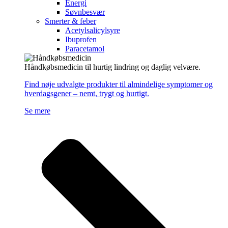
Energi
Søvnbesvær
Smerter & feber
Acetylsalicylsyre
Ibuprofen
Paracetamol
Håndkøbsmedicin til hurtig lindring og daglig velvære.
Find nøje udvalgte produkter til almindelige symptomer og
hverdagsgener – nemt, trygt og hurtigt.
Se mere