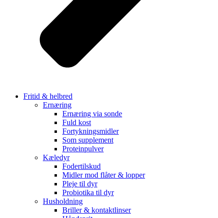
Fritid & helbred
Ernæring
Ernæring via sonde
Fuld kost
Fortykningsmidler
Som supplement
Proteinpulver
Kæledyr
Fodertilskud
Midler mod flåter & lopper
Pleje til dyr
Probiotika til dyr
Husholdning
Briller & kontaktlinser