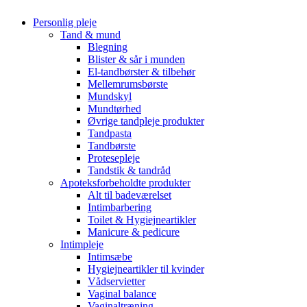
Personlig pleje
Tand & mund
Blegning
Blister & sår i munden
El-tandbørster & tilbehør
Mellemrumsbørste
Mundskyl
Mundtørhed
Øvrige tandpleje produkter
Tandpasta
Tandbørste
Protesepleje
Tandstik & tandråd
Apoteksforbeholdte produkter
Alt til badeværelset
Intimbarbering
Toilet & Hygiejneartikler
Manicure & pedicure
Intimpleje
Intimsæbe
Hygiejneartikler til kvinder
Vådservietter
Vaginal balance
Vaginaltræning