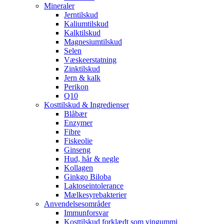
Mineraler
Jerntilskud
Kaliumtilskud
Kalktilskud
Magnesiumtilskud
Selen
Væskeerstatning
Zinktilskud
Jern & kalk
Perikon
Q10
Kosttilskud & Ingredienser
Blåbær
Enzymer
Fibre
Fiskeolie
Ginseng
Hud, hår & negle
Kollagen
Ginkgo Biloba
Laktoseintolerance
Mælkesyrebakterier
Anvendelsesområder
Immunforsvar
Kosttilskud forklædt som vingummi