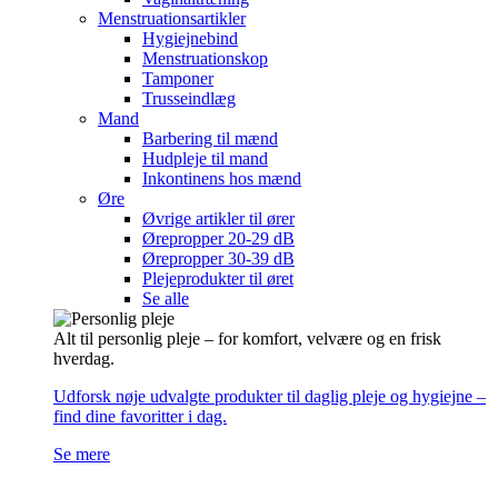
Menstruationsartikler
Hygiejnebind
Menstruationskop
Tamponer
Trusseindlæg
Mand
Barbering til mænd
Hudpleje til mand
Inkontinens hos mænd
Øre
Øvrige artikler til ører
Ørepropper 20-29 dB
Ørepropper 30-39 dB
Plejeprodukter til øret
Se alle
Alt til personlig pleje – for komfort, velvære og en frisk
hverdag.
Udforsk nøje udvalgte produkter til daglig pleje og hygiejne –
find dine favoritter i dag.
Se mere