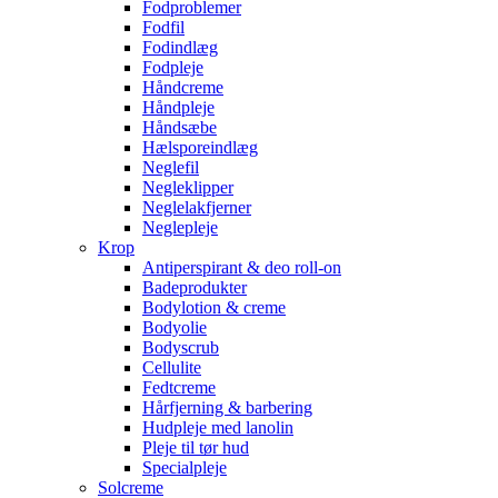
Fodproblemer
Fodfil
Fodindlæg
Fodpleje
Håndcreme
Håndpleje
Håndsæbe
Hælsporeindlæg
Neglefil
Negleklipper
Neglelakfjerner
Neglepleje
Krop
Antiperspirant & deo roll-on
Badeprodukter
Bodylotion & creme
Bodyolie
Bodyscrub
Cellulite
Fedtcreme
Hårfjerning & barbering
Hudpleje med lanolin
Pleje til tør hud
Specialpleje
Solcreme