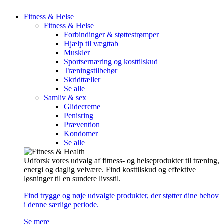
Fitness & Helse
Fitness & Helse
Forbindinger & støttestrømper
Hjælp til vægttab
Muskler
Sportsernæring og kosttilskud
Træningstilbehør
Skridttæller
Se alle
Samliv & sex
Glidecreme
Penisring
Prævention
Kondomer
Se alle
Udforsk vores udvalg af fitness- og helseprodukter til træning,
energi og daglig velvære. Find kosttilskud og effektive
løsninger til en sundere livsstil.
Find trygge og nøje udvalgte produkter, der støtter dine behov
i denne særlige periode.
Se mere