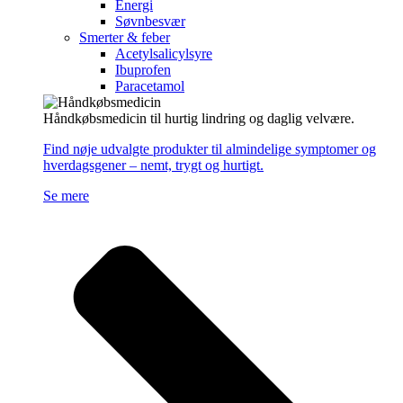
Energi
Søvnbesvær
Smerter & feber
Acetylsalicylsyre
Ibuprofen
Paracetamol
Håndkøbsmedicin til hurtig lindring og daglig velvære.
Find nøje udvalgte produkter til almindelige symptomer og
hverdagsgener – nemt, trygt og hurtigt.
Se mere