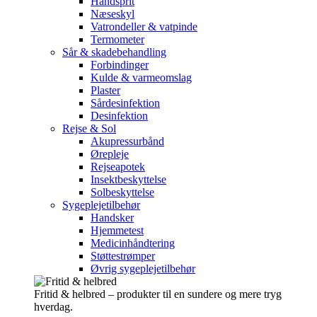
Håndsprit
Næseskyl
Vatrondeller & vatpinde
Termometer
Sår & skadebehandling
Forbindinger
Kulde & varmeomslag
Plaster
Sårdesinfektion
Desinfektion
Rejse & Sol
Akupressurbånd
Ørepleje
Rejseapotek
Insektbeskyttelse
Solbeskyttelse
Sygeplejetilbehør
Handsker
Hjemmetest
Medicinhåndtering
Støttestrømper
Øvrig sygeplejetilbehør
Fritid & helbred – produkter til en sundere og mere tryg
hverdag.