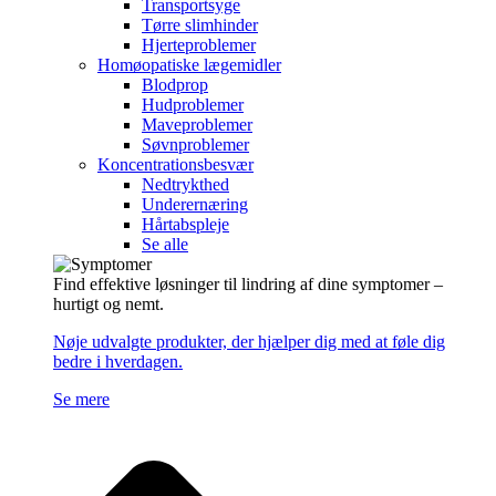
Transportsyge
Tørre slimhinder
Hjerteproblemer
Homøopatiske lægemidler
Blodprop
Hudproblemer
Maveproblemer
Søvnproblemer
Koncentrationsbesvær
Nedtrykthed
Underernæring
Hårtabspleje
Se alle
Find effektive løsninger til lindring af dine symptomer –
hurtigt og nemt.
Nøje udvalgte produkter, der hjælper dig med at føle dig
bedre i hverdagen.
Se mere