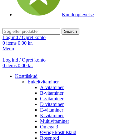
Kundeoplevelse
Search
Log ind / Opret konto
0
items
0.00
kr.
Menu
Log ind / Opret konto
0
items
0.00
kr.
Kosttilskud
Enkeltvitaminer
A-vitaminer
B-vitaminer
C-vitaminer
D-vitaminer
E-vitaminer
K-vitaminer
Multivitaminer
Omega 3
Øvrige kosttilskud
Rosenrod