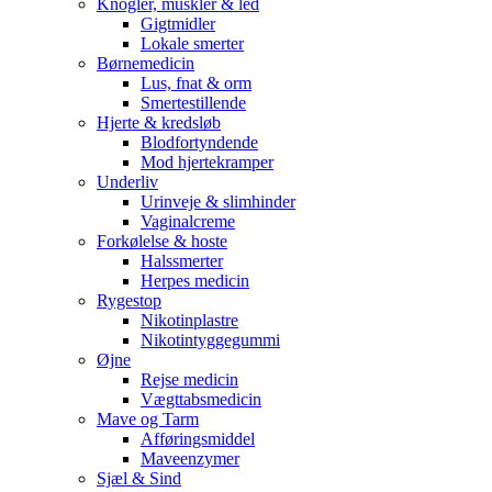
Knogler, muskler & led
Gigtmidler
Lokale smerter
Børnemedicin
Lus, fnat & orm
Smertestillende
Hjerte & kredsløb
Blodfortyndende
Mod hjertekramper
Underliv
Urinveje & slimhinder
Vaginalcreme
Forkølelse & hoste
Halssmerter
Herpes medicin
Rygestop
Nikotinplastre
Nikotintyggegummi
Øjne
Rejse medicin
Vægttabsmedicin
Mave og Tarm
Afføringsmiddel
Maveenzymer
Sjæl & Sind