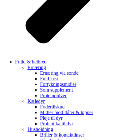
Fritid & helbred
Ernæring
Ernæring via sonde
Fuld kost
Fortykningsmidler
Som supplement
Proteinpulver
Kæledyr
Fodertilskud
Midler mod flåter & lopper
Pleje til dyr
Probiotika til dyr
Husholdning
Briller & kontaktlinser