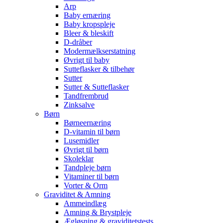
Arp
Baby ernæring
Baby kropspleje
Bleer & bleskift
D-dråber
Modermælkserstatning
Øvrigt til baby
Sutteflasker & tilbehør
Sutter
Sutter & Sutteflasker
Tandfrembrud
Zinksalve
Børn
Børneernæring
D-vitamin til børn
Lusemidler
Øvrigt til børn
Skoleklar
Tandpleje børn
Vitaminer til børn
Vorter & Orm
Graviditet & Amning
Ammeindlæg
Amning & Brystpleje
Ægløsning & graviditetstests