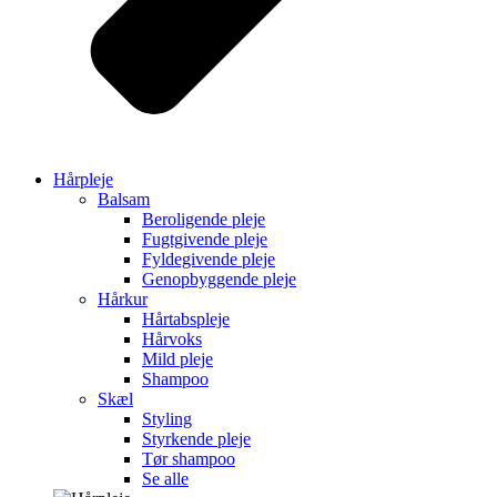
Hårpleje
Balsam
Beroligende pleje
Fugtgivende pleje
Fyldegivende pleje
Genopbyggende pleje
Hårkur
Hårtabspleje
Hårvoks
Mild pleje
Shampoo
Skæl
Styling
Styrkende pleje
Tør shampoo
Se alle