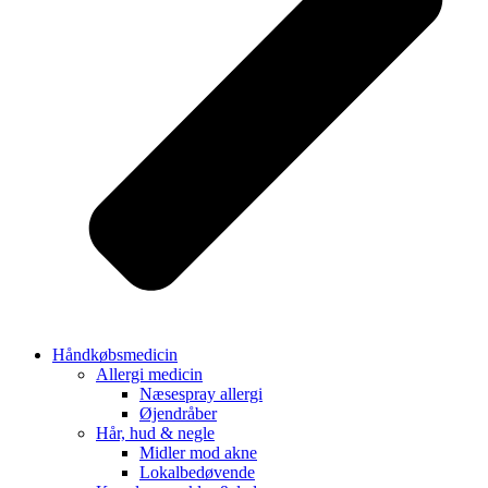
Håndkøbsmedicin
Allergi medicin
Næsespray allergi
Øjendråber
Hår, hud & negle
Midler mod akne
Lokalbedøvende