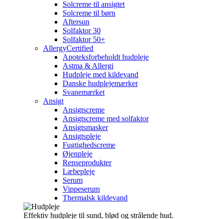
Solcreme til ansigtet
Solcreme til børn
Aftersun
Solfaktor 30
Solfaktor 50+
AllergyCertified
Apoteksforbeholdt hudpleje
Astma & Allergi
Hudpleje med kildevand
Danske hudplejemærker
Svanemærket
Ansigt
Ansigtscreme
Ansigtscreme med solfaktor
Ansigtsmasker
Ansigtspleje
Fugtighedscreme
Øjenpleje
Renseprodukter
Læbepleje
Serum
Vippeserum
Thermalsk kildevand
Effektiv hudpleje til sund, blød og strålende hud.