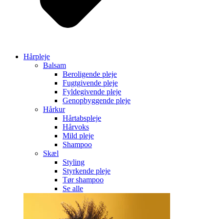
Hårpleje
Balsam
Beroligende pleje
Fugtgivende pleje
Fyldegivende pleje
Genopbyggende pleje
Hårkur
Hårtabspleje
Hårvoks
Mild pleje
Shampoo
Skæl
Styling
Styrkende pleje
Tør shampoo
Se alle