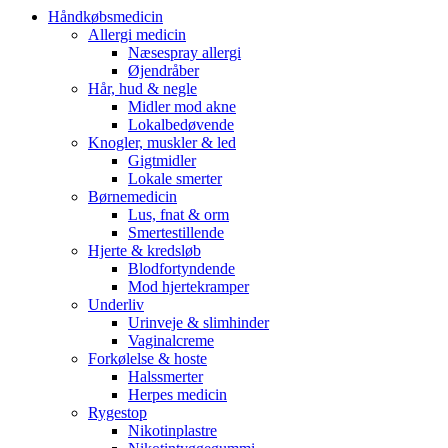
Håndkøbsmedicin
Allergi medicin
Næsespray allergi
Øjendråber
Hår, hud & negle
Midler mod akne
Lokalbedøvende
Knogler, muskler & led
Gigtmidler
Lokale smerter
Børnemedicin
Lus, fnat & orm
Smertestillende
Hjerte & kredsløb
Blodfortyndende
Mod hjertekramper
Underliv
Urinveje & slimhinder
Vaginalcreme
Forkølelse & hoste
Halssmerter
Herpes medicin
Rygestop
Nikotinplastre