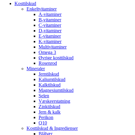
Kosttilskud
Enkeltvitaminer
A-vitaminer
B-vitaminer
C-vitaminer
D-vitaminer
E-vitaminer
K-vitaminer
Multivitaminer
Omega 3
Øvrige kosttilskud
Rosenrod
Mineraler
Jerntilskud
Kaliumtilskud
Kalktilskud
Magnesiumtilskud
Selen
Væskeerstatning
Zinktilskud
Jern & kalk
Perikon
Q10
Kosttilskud & Ingredienser
Blåbær