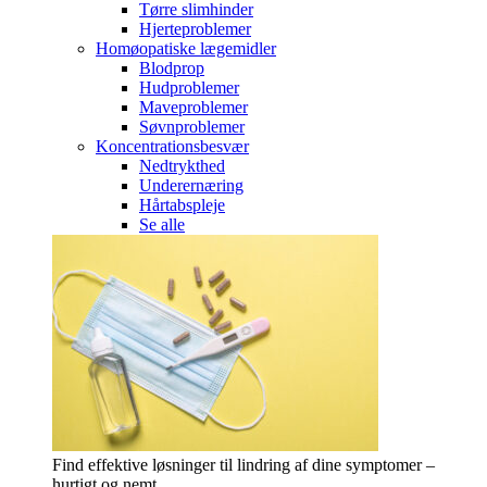
Tørre slimhinder
Hjerteproblemer
Homøopatiske lægemidler
Blodprop
Hudproblemer
Maveproblemer
Søvnproblemer
Koncentrationsbesvær
Nedtrykthed
Underernæring
Hårtabspleje
Se alle
Find effektive løsninger til lindring af dine symptomer –
hurtigt og nemt.