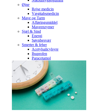
Nikotintyggegummi
Øjne
Rejse medicin
Vægttabsmedicin
Mave og Tarm
Afføringsmiddel
Maveenzymer
Sjæl & Sind
Energi
Søvnbesvær
Smerter & feber
Acetylsalicylsyre
Ibuprofen
Paracetamol