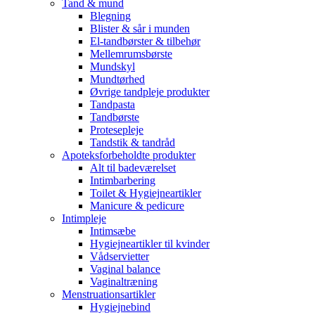
Tand & mund
Blegning
Blister & sår i munden
El-tandbørster & tilbehør
Mellemrumsbørste
Mundskyl
Mundtørhed
Øvrige tandpleje produkter
Tandpasta
Tandbørste
Protesepleje
Tandstik & tandråd
Apoteksforbeholdte produkter
Alt til badeværelset
Intimbarbering
Toilet & Hygiejneartikler
Manicure & pedicure
Intimpleje
Intimsæbe
Hygiejneartikler til kvinder
Vådservietter
Vaginal balance
Vaginaltræning
Menstruationsartikler
Hygiejnebind