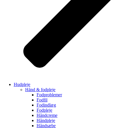
Hudpleje
Hånd & fodpleje
Fodproblemer
Fodfil
Fodindlæg
Fodpleje
Håndcreme
Håndpleje
Håndsæbe