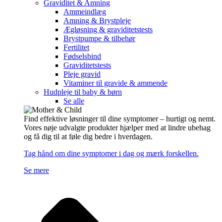
Graviditet & Amning
Ammeindlæg
Amning & Brystpleje
Ægløsning & graviditetstests
Brystpumpe & tilbehør
Fertilitet
Fødselsbind
Graviditetstests
Pleje gravid
Vitaminer til gravide & ammende
Hudpleje til baby & børn
Se alle
Find effektive løsninger til dine symptomer – hurtigt og nemt.
Vores nøje udvalgte produkter hjælper med at lindre ubehag
og få dig til at føle dig bedre i hverdagen.
Tag hånd om dine symptomer i dag og mærk forskellen.
Se mere