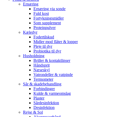
Ernæring
Ernæring via sonde
Fuld kost
Fortykningsmidler
Som supplement
Proteinpulver
Kæledyr
Fodertilskud
Midler mod flåter & lopper
Pleje til dyr
Probiotika til dyr
Husholdning
Briller & kontaktlinser
Håndsprit
Næseskyl
Vatrondeller & vatpinde
Termometer
Sår & skadebehandling
Forbindinger
Kulde & varmeomslag
Plaster
Sårdesinfektion
Desinfektion
Rejse & Sol
Akupressurbånd