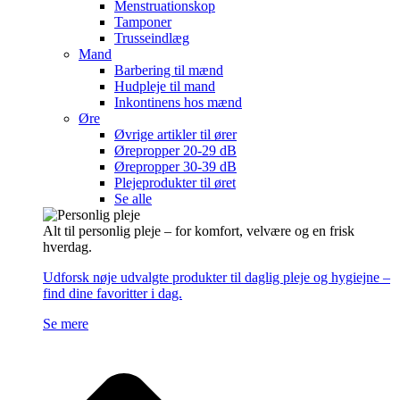
Menstruationskop
Tamponer
Trusseindlæg
Mand
Barbering til mænd
Hudpleje til mand
Inkontinens hos mænd
Øre
Øvrige artikler til ører
Ørepropper 20-29 dB
Ørepropper 30-39 dB
Plejeprodukter til øret
Se alle
Alt til personlig pleje – for komfort, velvære og en frisk
hverdag.
Udforsk nøje udvalgte produkter til daglig pleje og hygiejne –
find dine favoritter i dag.
Se mere