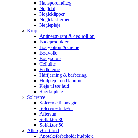
Hælsporeindlæg
Neglefil
Negleklipper
Neglelakfjerner
Neglepleje
Krop
Antiperspirant & deo roll-on
Badeprodukter
Bodylotion & creme
Bodyolie
Bodyscrub
Cellulite
Fedtcreme
Hårfjerning & barbering
Hudpleje med lanolin
Pleje til tør hud
Specialpleje
Solcreme
Solcreme til ansigtet
Solcreme til børn
Aftersun
Solfaktor 30
Solfaktor 50+
AllergyCertified
Apoteksforbeholdt hudpleje