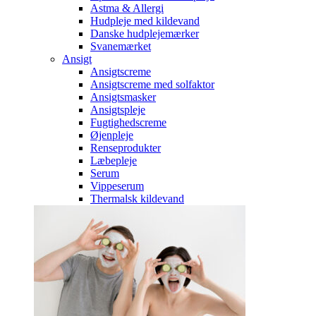
Astma & Allergi
Hudpleje med kildevand
Danske hudplejemærker
Svanemærket
Ansigt
Ansigtscreme
Ansigtscreme med solfaktor
Ansigtsmasker
Ansigtspleje
Fugtighedscreme
Øjenpleje
Renseprodukter
Læbepleje
Serum
Vippeserum
Thermalsk kildevand