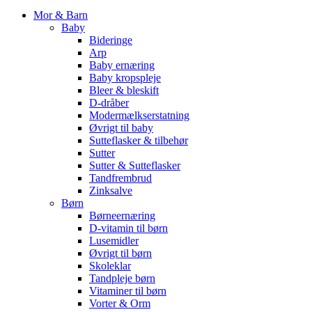
Mor & Barn
Baby
Bideringe
Arp
Baby ernæring
Baby kropspleje
Bleer & bleskift
D-dråber
Modermælkserstatning
Øvrigt til baby
Sutteflasker & tilbehør
Sutter
Sutter & Sutteflasker
Tandfrembrud
Zinksalve
Børn
Børneernæring
D-vitamin til børn
Lusemidler
Øvrigt til børn
Skoleklar
Tandpleje børn
Vitaminer til børn
Vorter & Orm