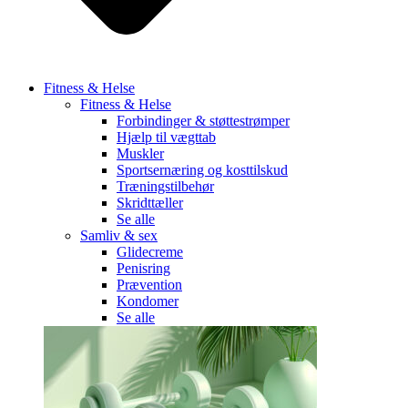
Fitness & Helse
Fitness & Helse
Forbindinger & støttestrømper
Hjælp til vægttab
Muskler
Sportsernæring og kosttilskud
Træningstilbehør
Skridttæller
Se alle
Samliv & sex
Glidecreme
Penisring
Prævention
Kondomer
Se alle