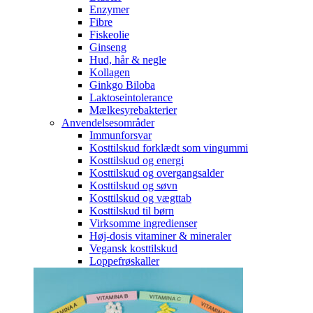
Enzymer
Fibre
Fiskeolie
Ginseng
Hud, hår & negle
Kollagen
Ginkgo Biloba
Laktoseintolerance
Mælkesyrebakterier
Anvendelsesområder
Immunforsvar
Kosttilskud forklædt som vingummi
Kosttilskud og energi
Kosttilskud og overgangsalder
Kosttilskud og søvn
Kosttilskud og vægttab
Kosttilskud til børn
Virksomme ingredienser
Høj-dosis vitaminer & mineraler
Vegansk kosttilskud
Loppefrøskaller