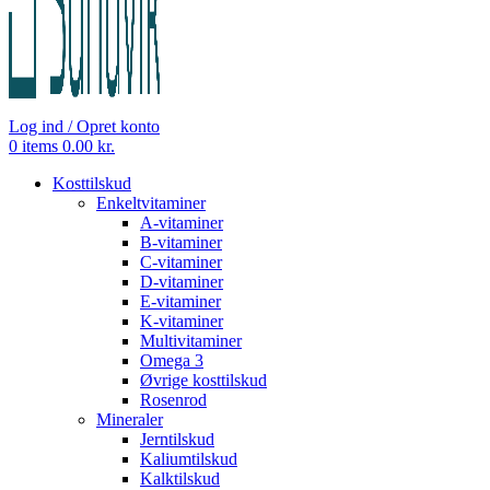
Log ind / Opret konto
0
items
0.00
kr.
Kosttilskud
Enkeltvitaminer
A-vitaminer
B-vitaminer
C-vitaminer
D-vitaminer
E-vitaminer
K-vitaminer
Multivitaminer
Omega 3
Øvrige kosttilskud
Rosenrod
Mineraler
Jerntilskud
Kaliumtilskud
Kalktilskud