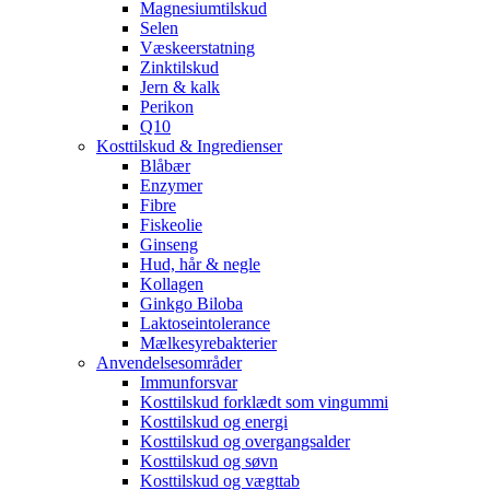
Magnesiumtilskud
Selen
Væskeerstatning
Zinktilskud
Jern & kalk
Perikon
Q10
Kosttilskud & Ingredienser
Blåbær
Enzymer
Fibre
Fiskeolie
Ginseng
Hud, hår & negle
Kollagen
Ginkgo Biloba
Laktoseintolerance
Mælkesyrebakterier
Anvendelsesområder
Immunforsvar
Kosttilskud forklædt som vingummi
Kosttilskud og energi
Kosttilskud og overgangsalder
Kosttilskud og søvn
Kosttilskud og vægttab