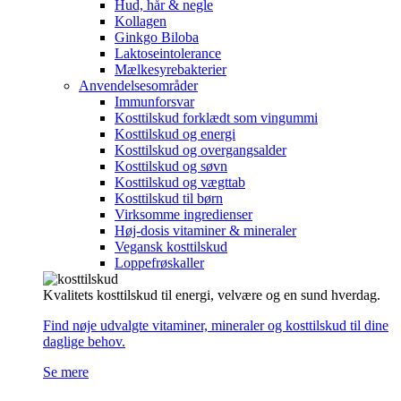
Hud, hår & negle
Kollagen
Ginkgo Biloba
Laktoseintolerance
Mælkesyrebakterier
Anvendelsesområder
Immunforsvar
Kosttilskud forklædt som vingummi
Kosttilskud og energi
Kosttilskud og overgangsalder
Kosttilskud og søvn
Kosttilskud og vægttab
Kosttilskud til børn
Virksomme ingredienser
Høj-dosis vitaminer & mineraler
Vegansk kosttilskud
Loppefrøskaller
Kvalitets kosttilskud til energi, velvære og en sund hverdag.
Find nøje udvalgte vitaminer, mineraler og kosttilskud til dine
daglige behov.
Se mere