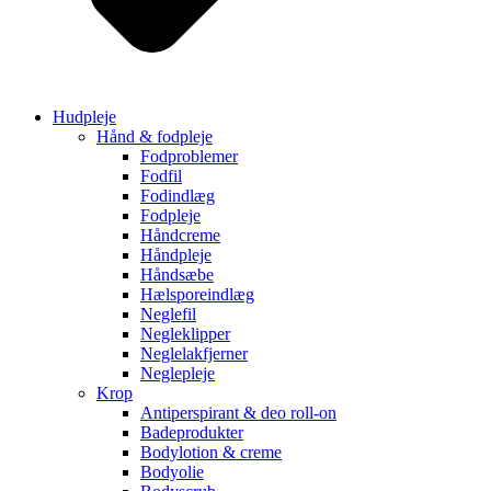
Hudpleje
Hånd & fodpleje
Fodproblemer
Fodfil
Fodindlæg
Fodpleje
Håndcreme
Håndpleje
Håndsæbe
Hælsporeindlæg
Neglefil
Negleklipper
Neglelakfjerner
Neglepleje
Krop
Antiperspirant & deo roll-on
Badeprodukter
Bodylotion & creme
Bodyolie