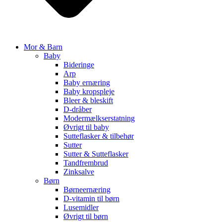
Mor & Barn
Baby
Bideringe
Arp
Baby ernæring
Baby kropspleje
Bleer & bleskift
D-dråber
Modermælkserstatning
Øvrigt til baby
Sutteflasker & tilbehør
Sutter
Sutter & Sutteflasker
Tandfrembrud
Zinksalve
Børn
Børneernæring
D-vitamin til børn
Lusemidler
Øvrigt til børn