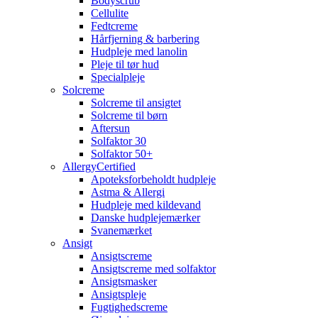
Bodyscrub
Cellulite
Fedtcreme
Hårfjerning & barbering
Hudpleje med lanolin
Pleje til tør hud
Specialpleje
Solcreme
Solcreme til ansigtet
Solcreme til børn
Aftersun
Solfaktor 30
Solfaktor 50+
AllergyCertified
Apoteksforbeholdt hudpleje
Astma & Allergi
Hudpleje med kildevand
Danske hudplejemærker
Svanemærket
Ansigt
Ansigtscreme
Ansigtscreme med solfaktor
Ansigtsmasker
Ansigtspleje
Fugtighedscreme