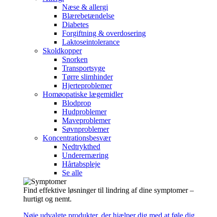
Næse & allergi
Blærebetændelse
Diabetes
Forgiftning & overdosering
Laktoseintolerance
Skoldkopper
Snorken
Transportsyge
Tørre slimhinder
Hjerteproblemer
Homøopatiske lægemidler
Blodprop
Hudproblemer
Maveproblemer
Søvnproblemer
Koncentrationsbesvær
Nedtrykthed
Underernæring
Hårtabspleje
Se alle
Find effektive løsninger til lindring af dine symptomer –
hurtigt og nemt.
Nøje udvalgte produkter, der hjælper dig med at føle dig