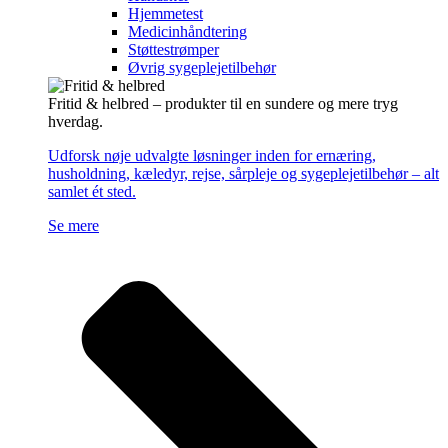
Hjemmetest
Medicinhåndtering
Støttestrømper
Øvrig sygeplejetilbehør
Fritid & helbred – produkter til en sundere og mere tryg
hverdag.
Udforsk nøje udvalgte løsninger inden for ernæring,
husholdning, kæledyr, rejse, sårpleje og sygeplejetilbehør – alt
samlet ét sted.
Se mere