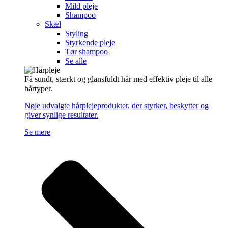
Mild pleje
Shampoo
Skæl
Styling
Styrkende pleje
Tør shampoo
Se alle
Få sundt, stærkt og glansfuldt hår med effektiv pleje til alle
hårtyper.
Nøje udvalgte hårplejeprodukter, der styrker, beskytter og
giver synlige resultater.
Se mere