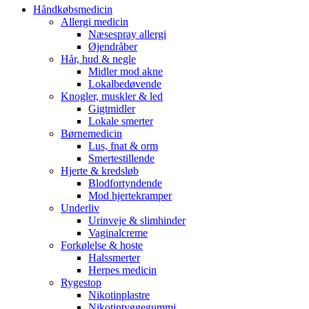
Håndkøbsmedicin
Allergi medicin
Næsespray allergi
Øjendråber
Hår, hud & negle
Midler mod akne
Lokalbedøvende
Knogler, muskler & led
Gigtmidler
Lokale smerter
Børnemedicin
Lus, fnat & orm
Smertestillende
Hjerte & kredsløb
Blodfortyndende
Mod hjertekramper
Underliv
Urinveje & slimhinder
Vaginalcreme
Forkølelse & hoste
Halssmerter
Herpes medicin
Rygestop
Nikotinplastre
Nikotintyggegummi