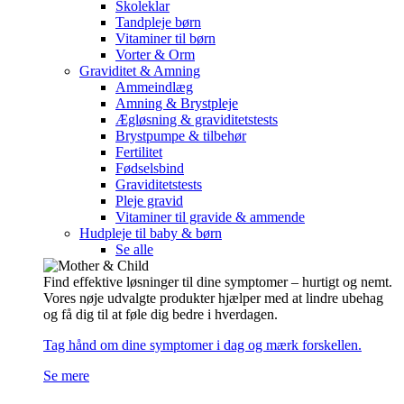
Skoleklar
Tandpleje børn
Vitaminer til børn
Vorter & Orm
Graviditet & Amning
Ammeindlæg
Amning & Brystpleje
Ægløsning & graviditetstests
Brystpumpe & tilbehør
Fertilitet
Fødselsbind
Graviditetstests
Pleje gravid
Vitaminer til gravide & ammende
Hudpleje til baby & børn
Se alle
Find effektive løsninger til dine symptomer – hurtigt og nemt.
Vores nøje udvalgte produkter hjælper med at lindre ubehag
og få dig til at føle dig bedre i hverdagen.
Tag hånd om dine symptomer i dag og mærk forskellen.
Se mere