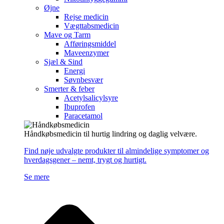
Øjne
Rejse medicin
Vægttabsmedicin
Mave og Tarm
Afføringsmiddel
Maveenzymer
Sjæl & Sind
Energi
Søvnbesvær
Smerter & feber
Acetylsalicylsyre
Ibuprofen
Paracetamol
Håndkøbsmedicin til hurtig lindring og daglig velvære.
Find nøje udvalgte produkter til almindelige symptomer og
hverdagsgener – nemt, trygt og hurtigt.
Se mere