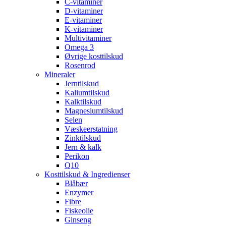
C-vitaminer
D-vitaminer
E-vitaminer
K-vitaminer
Multivitaminer
Omega 3
Øvrige kosttilskud
Rosenrod
Mineraler
Jerntilskud
Kaliumtilskud
Kalktilskud
Magnesiumtilskud
Selen
Væskeerstatning
Zinktilskud
Jern & kalk
Perikon
Q10
Kosttilskud & Ingredienser
Blåbær
Enzymer
Fibre
Fiskeolie
Ginseng