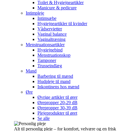
Toilet & Hygiejneartikler
Manicure & pedicure
Intimpleje
Intimsæbe
Hygiejneartikler til kvinder
Vådservietter
Vaginal balance
Vaginaltræning
Menstruationsartikler
Hygiejnebind
Menstruationskop
Tamponer
Trusseindlæg
Mand
Barbering til mænd
Hudpleje til mand
Inkontinens hos mænd
Øre
Øvrige artikler til ører
Ørepropper 20-29 dB
Ørepropper 30-39 dB
Plejeprodukter til øret
Se alle
Alt til personlig pleje – for komfort, velvære og en frisk