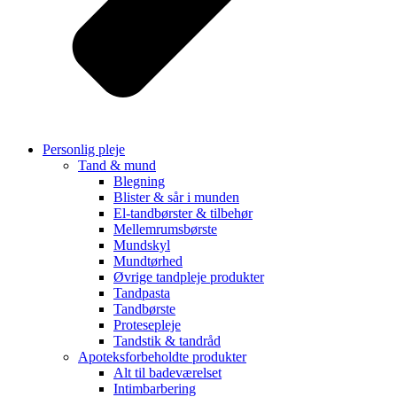
Personlig pleje
Tand & mund
Blegning
Blister & sår i munden
El-tandbørster & tilbehør
Mellemrumsbørste
Mundskyl
Mundtørhed
Øvrige tandpleje produkter
Tandpasta
Tandbørste
Protesepleje
Tandstik & tandråd
Apoteksforbeholdte produkter
Alt til badeværelset
Intimbarbering