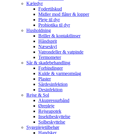
Kæledyr
Fodertilskud
Midler mod flåter & lopper
Pleje til dyr
Probiotika til dyr
Husholdning
Briller & kontaktlinser
Håndsprit
Næseskyl
Vatrondeller & vatpinde
Termometer
Sår & skadebehandling
Forbindinger
Kulde & varmeomslag
Plaster
Sårdesinfektion
Desinfektion
Rejse & Sol
Akupressurbånd
Ørepleje
Rejseapotek
Insektbeskyttelse
Solbeskyttelse
Sygeplejetilbehør
Handsker