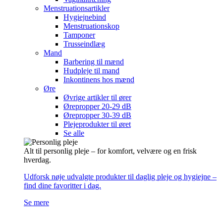
Menstruationsartikler
Hygiejnebind
Menstruationskop
Tamponer
Trusseindlæg
Mand
Barbering til mænd
Hudpleje til mand
Inkontinens hos mænd
Øre
Øvrige artikler til ører
Ørepropper 20-29 dB
Ørepropper 30-39 dB
Plejeprodukter til øret
Se alle
Alt til personlig pleje – for komfort, velvære og en frisk
hverdag.
Udforsk nøje udvalgte produkter til daglig pleje og hygiejne –
find dine favoritter i dag.
Se mere