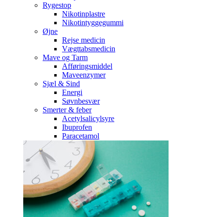
Rygestop
Nikotinplastre
Nikotintyggegummi
Øjne
Rejse medicin
Vægttabsmedicin
Mave og Tarm
Afføringsmiddel
Maveenzymer
Sjæl & Sind
Energi
Søvnbesvær
Smerter & feber
Acetylsalicylsyre
Ibuprofen
Paracetamol