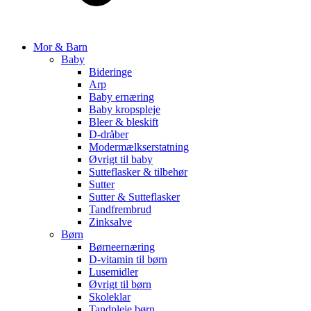
Mor & Barn
Baby
Bideringe
Arp
Baby ernæring
Baby kropspleje
Bleer & bleskift
D-dråber
Modermælkserstatning
Øvrigt til baby
Sutteflasker & tilbehør
Sutter
Sutter & Sutteflasker
Tandfrembrud
Zinksalve
Børn
Børneernæring
D-vitamin til børn
Lusemidler
Øvrigt til børn
Skoleklar
Tandpleje børn