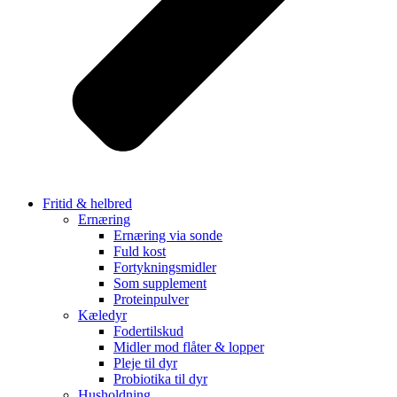
Fritid & helbred
Ernæring
Ernæring via sonde
Fuld kost
Fortykningsmidler
Som supplement
Proteinpulver
Kæledyr
Fodertilskud
Midler mod flåter & lopper
Pleje til dyr
Probiotika til dyr
Husholdning