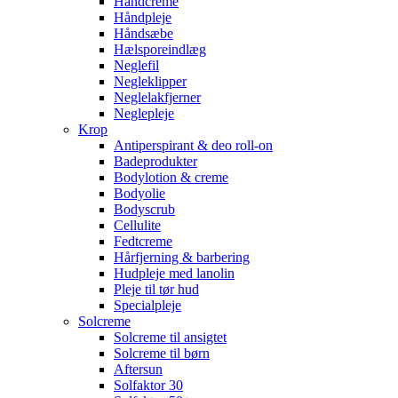
Håndcreme
Håndpleje
Håndsæbe
Hælsporeindlæg
Neglefil
Negleklipper
Neglelakfjerner
Neglepleje
Krop
Antiperspirant & deo roll-on
Badeprodukter
Bodylotion & creme
Bodyolie
Bodyscrub
Cellulite
Fedtcreme
Hårfjerning & barbering
Hudpleje med lanolin
Pleje til tør hud
Specialpleje
Solcreme
Solcreme til ansigtet
Solcreme til børn
Aftersun
Solfaktor 30