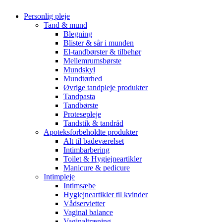
Personlig pleje
Tand & mund
Blegning
Blister & sår i munden
El-tandbørster & tilbehør
Mellemrumsbørste
Mundskyl
Mundtørhed
Øvrige tandpleje produkter
Tandpasta
Tandbørste
Protesepleje
Tandstik & tandråd
Apoteksforbeholdte produkter
Alt til badeværelset
Intimbarbering
Toilet & Hygiejneartikler
Manicure & pedicure
Intimpleje
Intimsæbe
Hygiejneartikler til kvinder
Vådservietter
Vaginal balance
Vaginaltræning