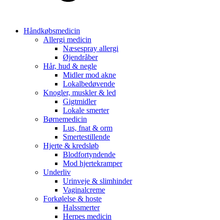
Håndkøbsmedicin
Allergi medicin
Næsespray allergi
Øjendråber
Hår, hud & negle
Midler mod akne
Lokalbedøvende
Knogler, muskler & led
Gigtmidler
Lokale smerter
Børnemedicin
Lus, fnat & orm
Smertestillende
Hjerte & kredsløb
Blodfortyndende
Mod hjertekramper
Underliv
Urinveje & slimhinder
Vaginalcreme
Forkølelse & hoste
Halssmerter
Herpes medicin