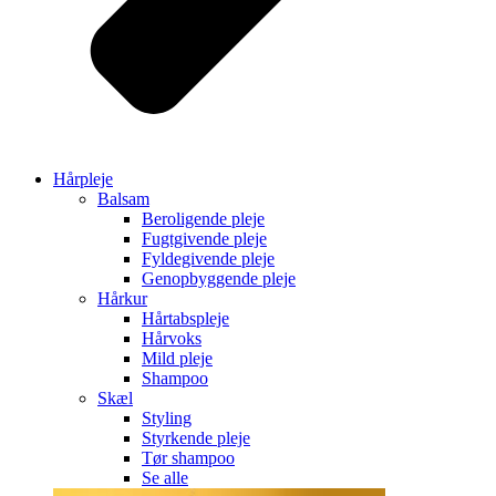
Hårpleje
Balsam
Beroligende pleje
Fugtgivende pleje
Fyldegivende pleje
Genopbyggende pleje
Hårkur
Hårtabspleje
Hårvoks
Mild pleje
Shampoo
Skæl
Styling
Styrkende pleje
Tør shampoo
Se alle