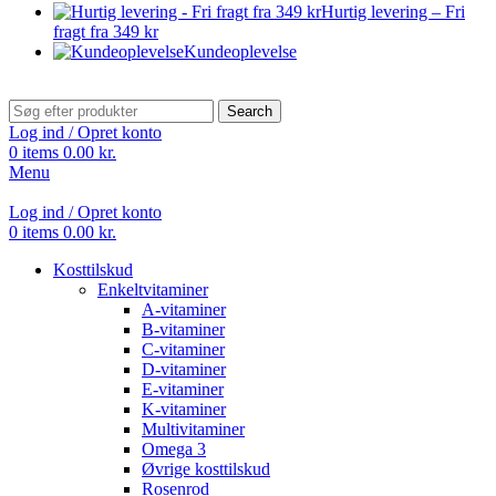
Hurtig levering – Fri
fragt fra 349 kr
Kundeoplevelse
Search
Log ind / Opret konto
0
items
0.00
kr.
Menu
Log ind / Opret konto
0
items
0.00
kr.
Kosttilskud
Enkeltvitaminer
A-vitaminer
B-vitaminer
C-vitaminer
D-vitaminer
E-vitaminer
K-vitaminer
Multivitaminer
Omega 3
Øvrige kosttilskud
Rosenrod