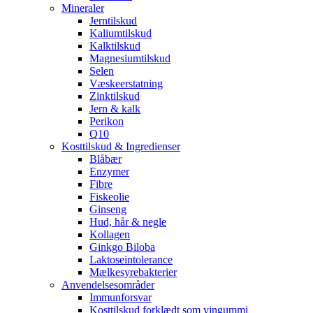
Mineraler
Jerntilskud
Kaliumtilskud
Kalktilskud
Magnesiumtilskud
Selen
Væskeerstatning
Zinktilskud
Jern & kalk
Perikon
Q10
Kosttilskud & Ingredienser
Blåbær
Enzymer
Fibre
Fiskeolie
Ginseng
Hud, hår & negle
Kollagen
Ginkgo Biloba
Laktoseintolerance
Mælkesyrebakterier
Anvendelsesområder
Immunforsvar
Kosttilskud forklædt som vingummi