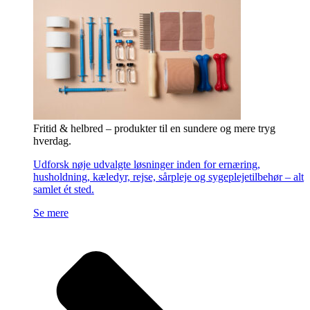
Fritid & helbred – produkter til en sundere og mere tryg
hverdag.
Udforsk nøje udvalgte løsninger inden for ernæring,
husholdning, kæledyr, rejse, sårpleje og sygeplejetilbehør – alt
samlet ét sted.
Se mere