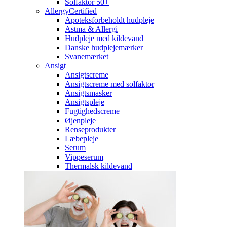
Solfaktor 50+
AllergyCertified
Apoteksforbeholdt hudpleje
Astma & Allergi
Hudpleje med kildevand
Danske hudplejemærker
Svanemærket
Ansigt
Ansigtscreme
Ansigtscreme med solfaktor
Ansigtsmasker
Ansigtspleje
Fugtighedscreme
Øjenpleje
Renseprodukter
Læbepleje
Serum
Vippeserum
Thermalsk kildevand