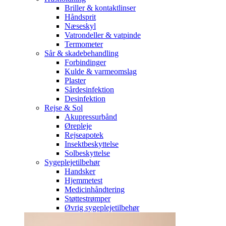
Briller & kontaktlinser
Håndsprit
Næseskyl
Vatrondeller & vatpinde
Termometer
Sår & skadebehandling
Forbindinger
Kulde & varmeomslag
Plaster
Sårdesinfektion
Desinfektion
Rejse & Sol
Akupressurbånd
Ørepleje
Rejseapotek
Insektbeskyttelse
Solbeskyttelse
Sygeplejetilbehør
Handsker
Hjemmetest
Medicinhåndtering
Støttestrømper
Øvrig sygeplejetilbehør