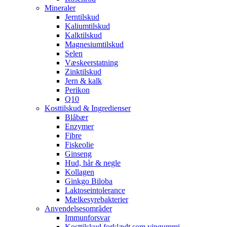
Mineraler
Jerntilskud
Kaliumtilskud
Kalktilskud
Magnesiumtilskud
Selen
Væskeerstatning
Zinktilskud
Jern & kalk
Perikon
Q10
Kosttilskud & Ingredienser
Blåbær
Enzymer
Fibre
Fiskeolie
Ginseng
Hud, hår & negle
Kollagen
Ginkgo Biloba
Laktoseintolerance
Mælkesyrebakterier
Anvendelsesområder
Immunforsvar
Kosttilskud forklædt som vingummi