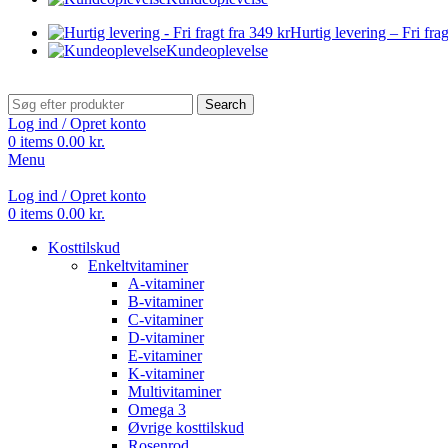
Hurtig levering – Fri frag
Kundeoplevelse
Search
Log ind / Opret konto
0
items
0.00
kr.
Menu
Log ind / Opret konto
0
items
0.00
kr.
Kosttilskud
Enkeltvitaminer
A-vitaminer
B-vitaminer
C-vitaminer
D-vitaminer
E-vitaminer
K-vitaminer
Multivitaminer
Omega 3
Øvrige kosttilskud
Rosenrod