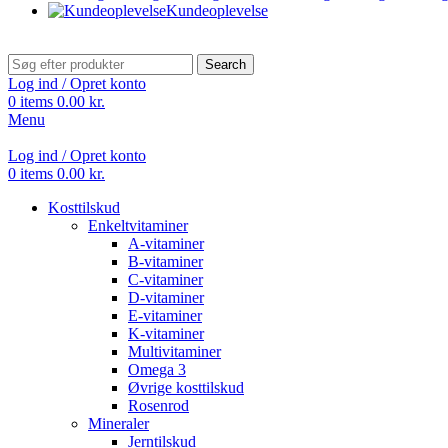
Kundeoplevelse
Search
Log ind / Opret konto
0
items
0.00
kr.
Menu
Log ind / Opret konto
0
items
0.00
kr.
Kosttilskud
Enkeltvitaminer
A-vitaminer
B-vitaminer
C-vitaminer
D-vitaminer
E-vitaminer
K-vitaminer
Multivitaminer
Omega 3
Øvrige kosttilskud
Rosenrod
Mineraler
Jerntilskud