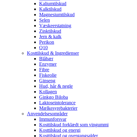
Kaliumtilskud
Kalktilskud
Magnesiumtilskud
Selen
Væskeerstatning
Zinktilskud
Jern & kalk
Perikon
Q10
Kosttilskud & Ingredienser
Blåbær
Enzymer
Fibre
Fiskeolie
Ginseng
Hud, hår & negle
Kollagen
Ginkgo Biloba
Laktoseintolerance
Mælkesyrebakterier
Anvendelsesområder
Immunforsvar
Kosttilskud forklædt som vingummi
Kosttilskud og energi
Kosttilskud og overgangsalder