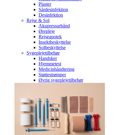
Plaster
Sårdesinfektion
Desinfektion
Rejse & Sol
Akupressurbånd
Ørepleje
Rejseapotek
Insektbeskyttelse
Solbeskyttelse
Sygeplejetilbehør
Handsker
Hjemmetest
Medicinhåndtering
Støttestrømper
Øvrig sygeplejetilbehør