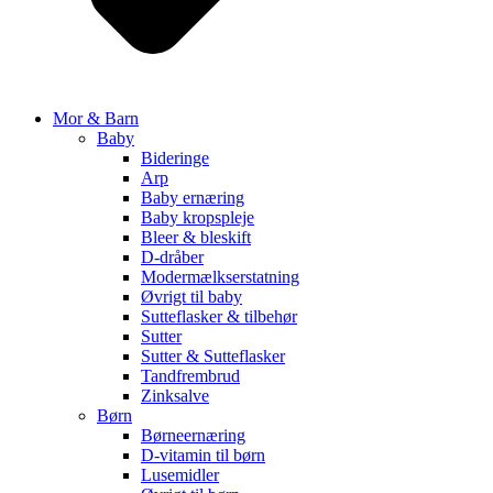
Mor & Barn
Baby
Bideringe
Arp
Baby ernæring
Baby kropspleje
Bleer & bleskift
D-dråber
Modermælkserstatning
Øvrigt til baby
Sutteflasker & tilbehør
Sutter
Sutter & Sutteflasker
Tandfrembrud
Zinksalve
Børn
Børneernæring
D-vitamin til børn
Lusemidler