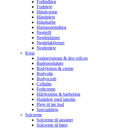
Fodindlæg
Fodpleje
Håndcreme
Håndpleje
Håndsæbe
Hælsporeindlæg
Neglefil
Negleklipper
Neglelakfjerner
Neglepleje
Krop
Antiperspirant & deo roll-on
Badeprodukter
Bodylotion & creme
Bodyolie
Bodyscrub
Cellulite
Fedtcreme
Hårfjerning & barbering
Hudpleje med lanolin
Pleje til tør hud
Specialpleje
Solcreme
Solcreme til ansigtet
Solcreme til børn