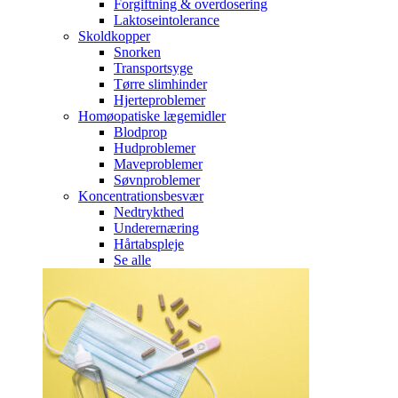
Forgiftning & overdosering
Laktoseintolerance
Skoldkopper
Snorken
Transportsyge
Tørre slimhinder
Hjerteproblemer
Homøopatiske lægemidler
Blodprop
Hudproblemer
Maveproblemer
Søvnproblemer
Koncentrationsbesvær
Nedtrykthed
Underernæring
Hårtabspleje
Se alle