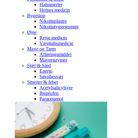
Halssmerter
Herpes medicin
Rygestop
Nikotinplastre
Nikotintyggegummi
Øjne
Rejse medicin
Vægttabsmedicin
Mave og Tarm
Afføringsmiddel
Maveenzymer
Sjæl & Sind
Energi
Søvnbesvær
Smerter & feber
Acetylsalicylsyre
Ibuprofen
Paracetamol