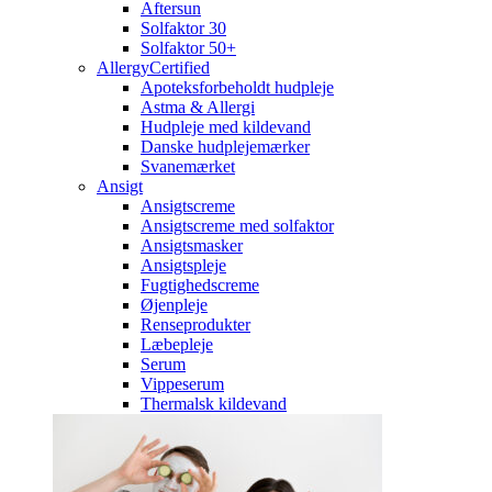
Aftersun
Solfaktor 30
Solfaktor 50+
AllergyCertified
Apoteksforbeholdt hudpleje
Astma & Allergi
Hudpleje med kildevand
Danske hudplejemærker
Svanemærket
Ansigt
Ansigtscreme
Ansigtscreme med solfaktor
Ansigtsmasker
Ansigtspleje
Fugtighedscreme
Øjenpleje
Renseprodukter
Læbepleje
Serum
Vippeserum
Thermalsk kildevand