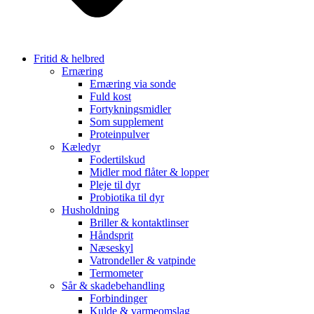
Fritid & helbred
Ernæring
Ernæring via sonde
Fuld kost
Fortykningsmidler
Som supplement
Proteinpulver
Kæledyr
Fodertilskud
Midler mod flåter & lopper
Pleje til dyr
Probiotika til dyr
Husholdning
Briller & kontaktlinser
Håndsprit
Næseskyl
Vatrondeller & vatpinde
Termometer
Sår & skadebehandling
Forbindinger
Kulde & varmeomslag