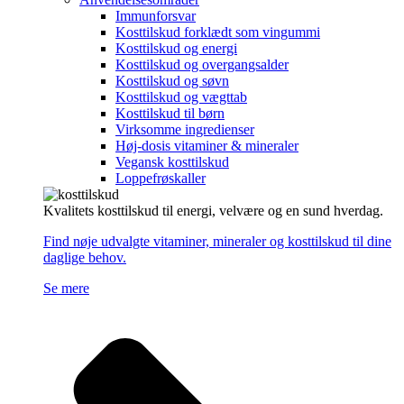
Immunforsvar
Kosttilskud forklædt som vingummi
Kosttilskud og energi
Kosttilskud og overgangsalder
Kosttilskud og søvn
Kosttilskud og vægttab
Kosttilskud til børn
Virksomme ingredienser
Høj-dosis vitaminer & mineraler
Vegansk kosttilskud
Loppefrøskaller
Kvalitets kosttilskud til energi, velvære og en sund hverdag.
Find nøje udvalgte vitaminer, mineraler og kosttilskud til dine
daglige behov.
Se mere