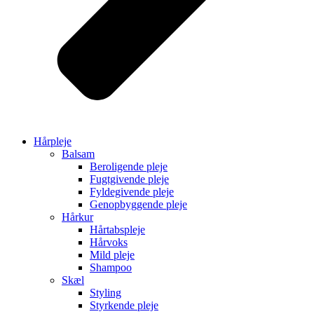
Hårpleje
Balsam
Beroligende pleje
Fugtgivende pleje
Fyldegivende pleje
Genopbyggende pleje
Hårkur
Hårtabspleje
Hårvoks
Mild pleje
Shampoo
Skæl
Styling
Styrkende pleje