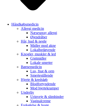
Håndkøbsmedicin
Allergi medicin
Næsespray allergi
Øjendråber
Hår, hud & negle
Midler mod akne
Lokalbedøvende
Knogler, muskler & led
Gigtmidler
Lokale smerter
Børnemedicin
Lus, fnat & orm
Smertestillende
Hjerte & kredsløb
Blodfortyndende
Mod hjertekramper
Underliv
Urinveje & slimhinder
Vaginalcreme
Forkølelse & hoste