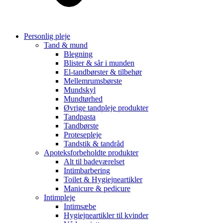
Personlig pleje
Tand & mund
Blegning
Blister & sår i munden
El-tandbørster & tilbehør
Mellemrumsbørste
Mundskyl
Mundtørhed
Øvrige tandpleje produkter
Tandpasta
Tandbørste
Protesepleje
Tandstik & tandråd
Apoteksforbeholdte produkter
Alt til badeværelset
Intimbarbering
Toilet & Hygiejneartikler
Manicure & pedicure
Intimpleje
Intimsæbe
Hygiejneartikler til kvinder