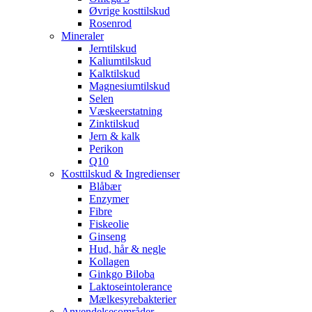
Øvrige kosttilskud
Rosenrod
Mineraler
Jerntilskud
Kaliumtilskud
Kalktilskud
Magnesiumtilskud
Selen
Væskeerstatning
Zinktilskud
Jern & kalk
Perikon
Q10
Kosttilskud & Ingredienser
Blåbær
Enzymer
Fibre
Fiskeolie
Ginseng
Hud, hår & negle
Kollagen
Ginkgo Biloba
Laktoseintolerance
Mælkesyrebakterier
Anvendelsesområder