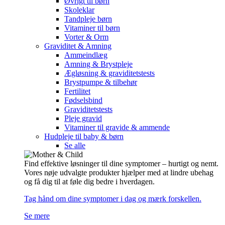
Øvrigt til børn
Skoleklar
Tandpleje børn
Vitaminer til børn
Vorter & Orm
Graviditet & Amning
Ammeindlæg
Amning & Brystpleje
Ægløsning & graviditetstests
Brystpumpe & tilbehør
Fertilitet
Fødselsbind
Graviditetstests
Pleje gravid
Vitaminer til gravide & ammende
Hudpleje til baby & børn
Se alle
Find effektive løsninger til dine symptomer – hurtigt og nemt.
Vores nøje udvalgte produkter hjælper med at lindre ubehag
og få dig til at føle dig bedre i hverdagen.
Tag hånd om dine symptomer i dag og mærk forskellen.
Se mere