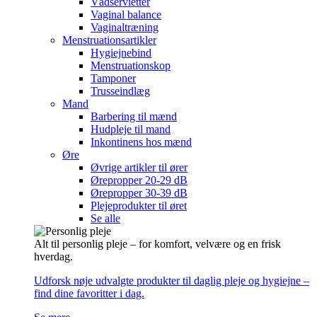
Vådservietter
Vaginal balance
Vaginaltræning
Menstruationsartikler
Hygiejnebind
Menstruationskop
Tamponer
Trusseindlæg
Mand
Barbering til mænd
Hudpleje til mand
Inkontinens hos mænd
Øre
Øvrige artikler til ører
Ørepropper 20-29 dB
Ørepropper 30-39 dB
Plejeprodukter til øret
Se alle
Alt til personlig pleje – for komfort, velvære og en frisk
hverdag.
Udforsk nøje udvalgte produkter til daglig pleje og hygiejne –
find dine favoritter i dag.