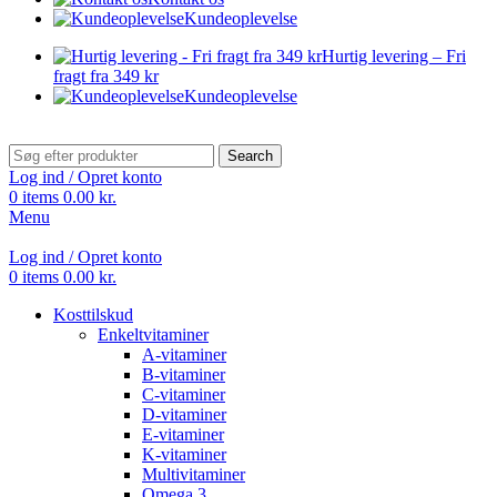
Kundeoplevelse
Hurtig levering – Fri
fragt fra 349 kr
Kundeoplevelse
Search
Log ind / Opret konto
0
items
0.00
kr.
Menu
Log ind / Opret konto
0
items
0.00
kr.
Kosttilskud
Enkeltvitaminer
A-vitaminer
B-vitaminer
C-vitaminer
D-vitaminer
E-vitaminer
K-vitaminer
Multivitaminer
Omega 3