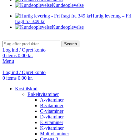
Kundeoplevelse
Hurtig levering – Fri
fragt fra 349 kr
Kundeoplevelse
Search
Log ind / Opret konto
0
items
0.00
kr.
Menu
Log ind / Opret konto
0
items
0.00
kr.
Kosttilskud
Enkeltvitaminer
A-vitaminer
B-vitaminer
C-vitaminer
D-vitaminer
E-vitaminer
K-vitaminer
Multivitaminer
Omega 3