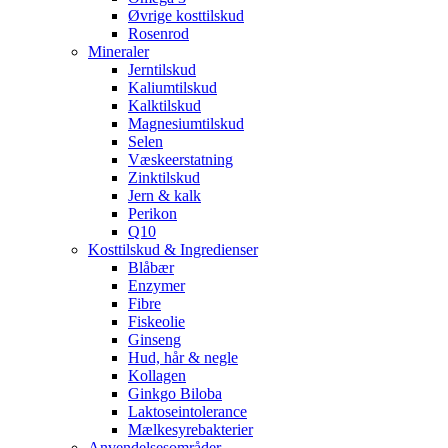
Øvrige kosttilskud
Rosenrod
Mineraler
Jerntilskud
Kaliumtilskud
Kalktilskud
Magnesiumtilskud
Selen
Væskeerstatning
Zinktilskud
Jern & kalk
Perikon
Q10
Kosttilskud & Ingredienser
Blåbær
Enzymer
Fibre
Fiskeolie
Ginseng
Hud, hår & negle
Kollagen
Ginkgo Biloba
Laktoseintolerance
Mælkesyrebakterier
Anvendelsesområder