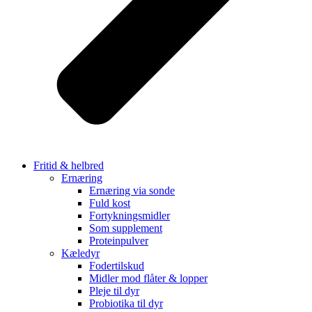
Fritid & helbred
Ernæring
Ernæring via sonde
Fuld kost
Fortykningsmidler
Som supplement
Proteinpulver
Kæledyr
Fodertilskud
Midler mod flåter & lopper
Pleje til dyr
Probiotika til dyr