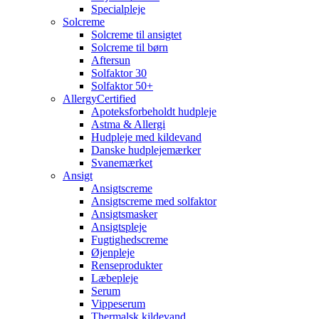
Specialpleje
Solcreme
Solcreme til ansigtet
Solcreme til børn
Aftersun
Solfaktor 30
Solfaktor 50+
AllergyCertified
Apoteksforbeholdt hudpleje
Astma & Allergi
Hudpleje med kildevand
Danske hudplejemærker
Svanemærket
Ansigt
Ansigtscreme
Ansigtscreme med solfaktor
Ansigtsmasker
Ansigtspleje
Fugtighedscreme
Øjenpleje
Renseprodukter
Læbepleje
Serum
Vippeserum
Thermalsk kildevand