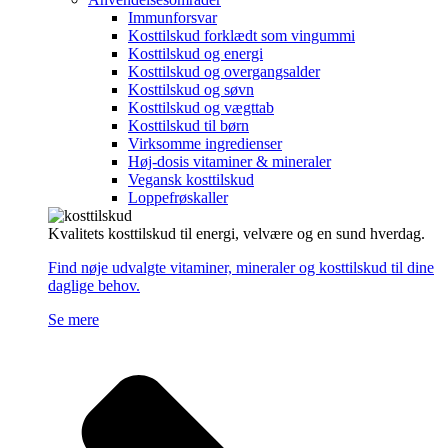
Immunforsvar
Kosttilskud forklædt som vingummi
Kosttilskud og energi
Kosttilskud og overgangsalder
Kosttilskud og søvn
Kosttilskud og vægttab
Kosttilskud til børn
Virksomme ingredienser
Høj-dosis vitaminer & mineraler
Vegansk kosttilskud
Loppefrøskaller
Kvalitets kosttilskud til energi, velvære og en sund hverdag.
Find nøje udvalgte vitaminer, mineraler og kosttilskud til dine
daglige behov.
Se mere