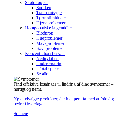
Skoldkopper
Snorken
Transportsyge
Tørre slimhinder
Hjerteproblemer
Homøopatiske lægemidler
Blodprop
Hudproblemer
Maveproblemer
Søvnproblemer
Koncentrationsbesvær
Nedtrykthed
Underernæring
Hårtabspleje
Se alle
Find effektive løsninger til lindring af dine symptomer –
hurtigt og nemt.
Nøje udvalgte produkter, der hjælper dig med at føle dig
bedre i hverdagen.
Se mere