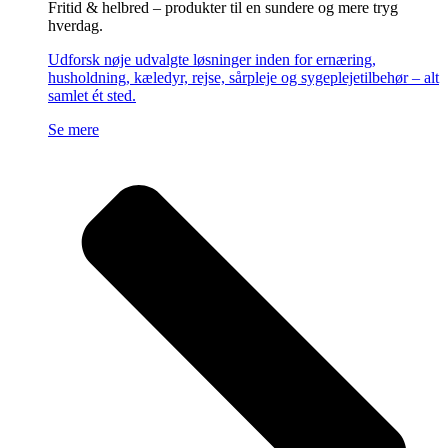
Fritid & helbred – produkter til en sundere og mere tryg
hverdag.
Udforsk nøje udvalgte løsninger inden for ernæring,
husholdning, kæledyr, rejse, sårpleje og sygeplejetilbehør – alt
samlet ét sted.
Se mere