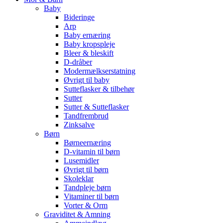
Baby
Bideringe
Arp
Baby ernæring
Baby kropspleje
Bleer & bleskift
D-dråber
Modermælkserstatning
Øvrigt til baby
Sutteflasker & tilbehør
Sutter
Sutter & Sutteflasker
Tandfrembrud
Zinksalve
Børn
Børneernæring
D-vitamin til børn
Lusemidler
Øvrigt til børn
Skoleklar
Tandpleje børn
Vitaminer til børn
Vorter & Orm
Graviditet & Amning