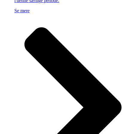
i denne særlige periode.
Se mere