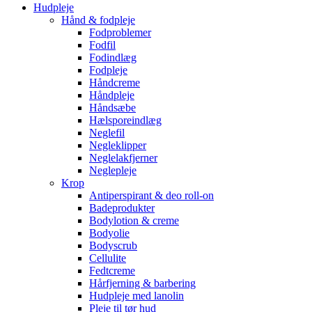
Hudpleje
Hånd & fodpleje
Fodproblemer
Fodfil
Fodindlæg
Fodpleje
Håndcreme
Håndpleje
Håndsæbe
Hælsporeindlæg
Neglefil
Negleklipper
Neglelakfjerner
Neglepleje
Krop
Antiperspirant & deo roll-on
Badeprodukter
Bodylotion & creme
Bodyolie
Bodyscrub
Cellulite
Fedtcreme
Hårfjerning & barbering
Hudpleje med lanolin
Pleje til tør hud