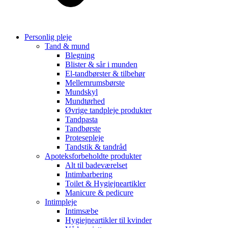
Personlig pleje
Tand & mund
Blegning
Blister & sår i munden
El-tandbørster & tilbehør
Mellemrumsbørste
Mundskyl
Mundtørhed
Øvrige tandpleje produkter
Tandpasta
Tandbørste
Protesepleje
Tandstik & tandråd
Apoteksforbeholdte produkter
Alt til badeværelset
Intimbarbering
Toilet & Hygiejneartikler
Manicure & pedicure
Intimpleje
Intimsæbe
Hygiejneartikler til kvinder