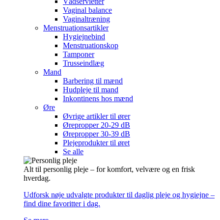
Vådservietter
Vaginal balance
Vaginaltræning
Menstruationsartikler
Hygiejnebind
Menstruationskop
Tamponer
Trusseindlæg
Mand
Barbering til mænd
Hudpleje til mand
Inkontinens hos mænd
Øre
Øvrige artikler til ører
Ørepropper 20-29 dB
Ørepropper 30-39 dB
Plejeprodukter til øret
Se alle
Alt til personlig pleje – for komfort, velvære og en frisk
hverdag.
Udforsk nøje udvalgte produkter til daglig pleje og hygiejne –
find dine favoritter i dag.