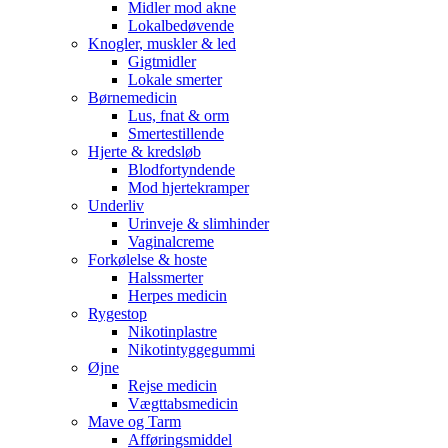
Midler mod akne
Lokalbedøvende
Knogler, muskler & led
Gigtmidler
Lokale smerter
Børnemedicin
Lus, fnat & orm
Smertestillende
Hjerte & kredsløb
Blodfortyndende
Mod hjertekramper
Underliv
Urinveje & slimhinder
Vaginalcreme
Forkølelse & hoste
Halssmerter
Herpes medicin
Rygestop
Nikotinplastre
Nikotintyggegummi
Øjne
Rejse medicin
Vægttabsmedicin
Mave og Tarm
Afføringsmiddel