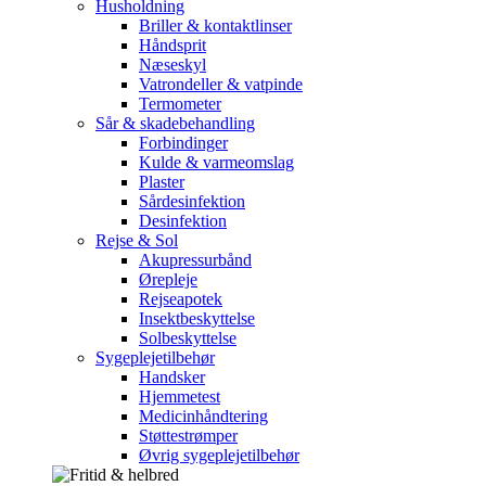
Husholdning
Briller & kontaktlinser
Håndsprit
Næseskyl
Vatrondeller & vatpinde
Termometer
Sår & skadebehandling
Forbindinger
Kulde & varmeomslag
Plaster
Sårdesinfektion
Desinfektion
Rejse & Sol
Akupressurbånd
Ørepleje
Rejseapotek
Insektbeskyttelse
Solbeskyttelse
Sygeplejetilbehør
Handsker
Hjemmetest
Medicinhåndtering
Støttestrømper
Øvrig sygeplejetilbehør