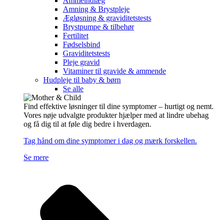
Ammeindlæg
Amning & Brystpleje
Ægløsning & graviditetstests
Brystpumpe & tilbehør
Fertilitet
Fødselsbind
Graviditetstests
Pleje gravid
Vitaminer til gravide & ammende
Hudpleje til baby & børn
Se alle
Find effektive løsninger til dine symptomer – hurtigt og nemt.
Vores nøje udvalgte produkter hjælper med at lindre ubehag
og få dig til at føle dig bedre i hverdagen.
Tag hånd om dine symptomer i dag og mærk forskellen.
Se mere