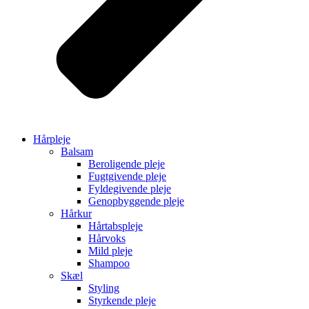
Hårpleje
Balsam
Beroligende pleje
Fugtgivende pleje
Fyldegivende pleje
Genopbyggende pleje
Hårkur
Hårtabspleje
Hårvoks
Mild pleje
Shampoo
Skæl
Styling
Styrkende pleje