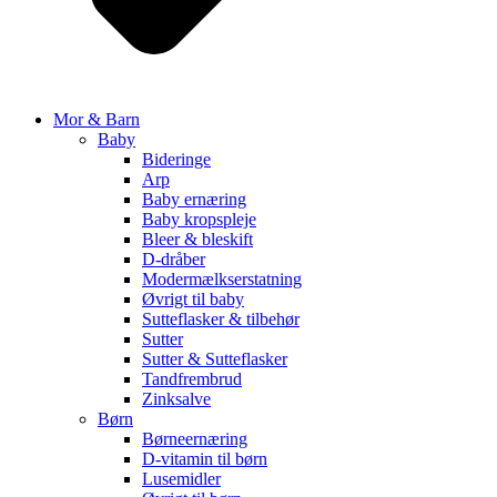
Mor & Barn
Baby
Bideringe
Arp
Baby ernæring
Baby kropspleje
Bleer & bleskift
D-dråber
Modermælkserstatning
Øvrigt til baby
Sutteflasker & tilbehør
Sutter
Sutter & Sutteflasker
Tandfrembrud
Zinksalve
Børn
Børneernæring
D-vitamin til børn
Lusemidler