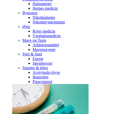
Halssmerter
Herpes medicin
Rygestop
Nikotinplastre
Nikotintyggegummi
Øjne
Rejse medicin
Vægttabsmedicin
Mave og Tarm
Afføringsmiddel
Maveenzymer
Sjæl & Sind
Energi
Søvnbesvær
Smerter & feber
Acetylsalicylsyre
Ibuprofen
Paracetamol