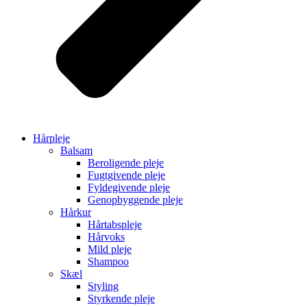
Hårpleje
Balsam
Beroligende pleje
Fugtgivende pleje
Fyldegivende pleje
Genopbyggende pleje
Hårkur
Hårtabspleje
Hårvoks
Mild pleje
Shampoo
Skæl
Styling
Styrkende pleje