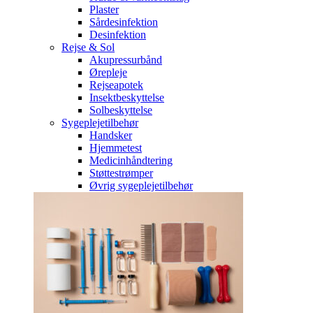
Plaster
Sårdesinfektion
Desinfektion
Rejse & Sol
Akupressurbånd
Ørepleje
Rejseapotek
Insektbeskyttelse
Solbeskyttelse
Sygeplejetilbehør
Handsker
Hjemmetest
Medicinhåndtering
Støttestrømper
Øvrig sygeplejetilbehør