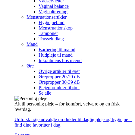
Vådservietter
Vaginal balance
Vaginaltræning
Menstruationsartikler
Hygiejnebind
Menstruationskop
Tamponer
Trusseindlæg
Mand
Barbering til mænd
Hudpleje til mand
Inkontinens hos mænd
Øre
Øvrige artikler til ører
Ørepropper 20-29 dB
Ørepropper 30-39 dB
Plejeprodukter til øret
Se alle
Alt til personlig pleje – for komfort, velvære og en frisk
hverdag.
Udforsk nøje udvalgte produkter til daglig pleje og hygiejne –
find dine favoritter i dag.