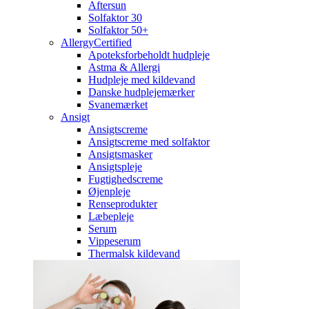
Aftersun
Solfaktor 30
Solfaktor 50+
AllergyCertified
Apoteksforbeholdt hudpleje
Astma & Allergi
Hudpleje med kildevand
Danske hudplejemærker
Svanemærket
Ansigt
Ansigtscreme
Ansigtscreme med solfaktor
Ansigtsmasker
Ansigtspleje
Fugtighedscreme
Øjenpleje
Renseprodukter
Læbepleje
Serum
Vippeserum
Thermalsk kildevand