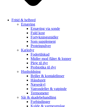
Fritid & helbred
Ernæring
Ernæring via sonde
Fuld kost
Fortykningsmidler
Som supplement
Proteinpulver
Kæledyr
Fodertilskud
Midler mod flåter & lopper
Pleje til dyr
Probiotika til dyr
Husholdning
Briller & kontaktlinser
Håndsprit
Næseskyl
Vatrondeller & vatpinde
Termometer
Sår & skadebehandling
Forbindinger
Kulde & varmeomslag