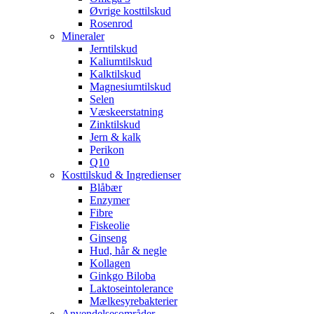
Øvrige kosttilskud
Rosenrod
Mineraler
Jerntilskud
Kaliumtilskud
Kalktilskud
Magnesiumtilskud
Selen
Væskeerstatning
Zinktilskud
Jern & kalk
Perikon
Q10
Kosttilskud & Ingredienser
Blåbær
Enzymer
Fibre
Fiskeolie
Ginseng
Hud, hår & negle
Kollagen
Ginkgo Biloba
Laktoseintolerance
Mælkesyrebakterier
Anvendelsesområder