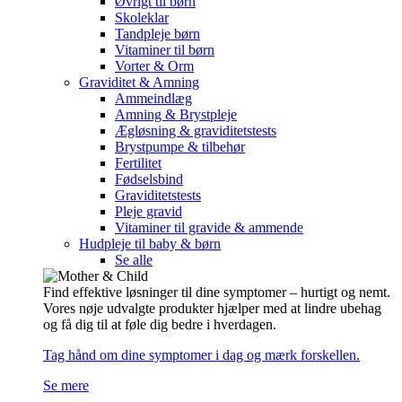
Øvrigt til børn
Skoleklar
Tandpleje børn
Vitaminer til børn
Vorter & Orm
Graviditet & Amning
Ammeindlæg
Amning & Brystpleje
Ægløsning & graviditetstests
Brystpumpe & tilbehør
Fertilitet
Fødselsbind
Graviditetstests
Pleje gravid
Vitaminer til gravide & ammende
Hudpleje til baby & børn
Se alle
Find effektive løsninger til dine symptomer – hurtigt og nemt.
Vores nøje udvalgte produkter hjælper med at lindre ubehag
og få dig til at føle dig bedre i hverdagen.
Tag hånd om dine symptomer i dag og mærk forskellen.
Se mere