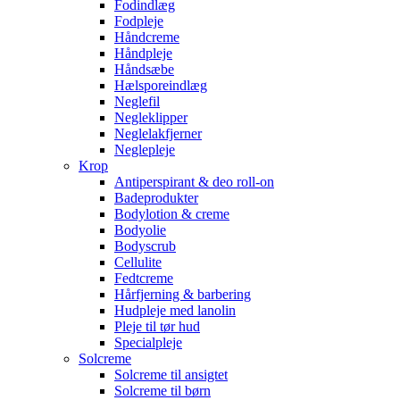
Fodindlæg
Fodpleje
Håndcreme
Håndpleje
Håndsæbe
Hælsporeindlæg
Neglefil
Negleklipper
Neglelakfjerner
Neglepleje
Krop
Antiperspirant & deo roll-on
Badeprodukter
Bodylotion & creme
Bodyolie
Bodyscrub
Cellulite
Fedtcreme
Hårfjerning & barbering
Hudpleje med lanolin
Pleje til tør hud
Specialpleje
Solcreme
Solcreme til ansigtet
Solcreme til børn