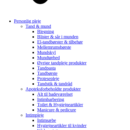
Personlig pleje
Tand & mund
Blegning
Blister & sår i munden
El-tandbørster & tilbehør
Mellemrumsbørste
Mundskyl
Mundtørhed
Øvrige tandpleje produkter
Tandpasta
Tandbørste
Protesepleje
Tandstik & tandråd
Apoteksforbeholdte produkter
Alt til badeværelset
Intimbarbering
Toilet & Hygiejneartikler
Manicure & pedicure
Intimpleje
Intimsæbe
Hygiejneartikler til kvinder