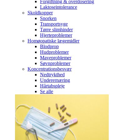
Forgiftning & overdosering
Laktoseintolerance
Skoldkopper
Snorken
Transportsyge
Tørre slimhinder
Hjerteproblemer
Homøopatiske lægemidler
Blodprop
Hudproblemer
Maveproblemer
Søvnproblemer
Koncentrationsbesvær
Nedtrykthed
Underernæring
Hårtabspleje
Se alle