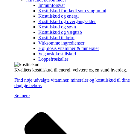
Immunforsvar
Kosttilskud forklædt som vingummi
Kosttilskud og energi
Kosttilskud og overgangsalder
Kosttilskud og søvn
Kosttilskud og vægttab
Kosttilskud til børn
Virksomme ingredienser
Høj-dosis vitaminer & mineraler
Vegansk kosttilskud
Loppefrøskaller
Kvalitets kosttilskud til energi, velvære og en sund hverdag.
Find nøje udvalgte vitaminer, mineraler og kosttilskud til dine
daglige behov.
Se mere