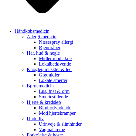
Håndkøbsmedicin
Allergi medicin
Næsespray allergi
Øjendråber
Hår, hud & negle
Midler mod akne
Lokalbedøvende
Knogler, muskler & led
Gigtmidler
Lokale smerter
Børnemedicin
Lus, fnat & orm
Smertestillende
Hjerte & kredsløb
Blodfortyndende
Mod hjertekramper
Underliv
Urinveje & slimhinder
Vaginalcreme
Forkølelse & hoste