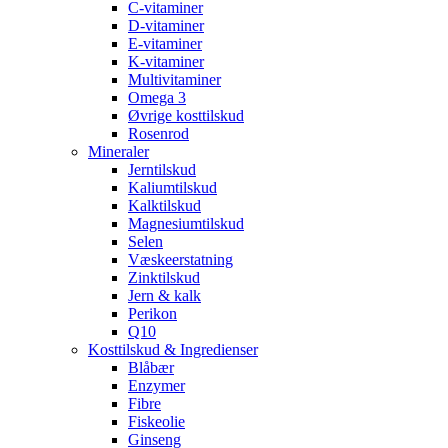
C-vitaminer
D-vitaminer
E-vitaminer
K-vitaminer
Multivitaminer
Omega 3
Øvrige kosttilskud
Rosenrod
Mineraler
Jerntilskud
Kaliumtilskud
Kalktilskud
Magnesiumtilskud
Selen
Væskeerstatning
Zinktilskud
Jern & kalk
Perikon
Q10
Kosttilskud & Ingredienser
Blåbær
Enzymer
Fibre
Fiskeolie
Ginseng