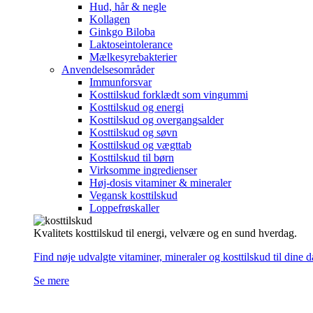
Hud, hår & negle
Kollagen
Ginkgo Biloba
Laktoseintolerance
Mælkesyrebakterier
Anvendelsesområder
Immunforsvar
Kosttilskud forklædt som vingummi
Kosttilskud og energi
Kosttilskud og overgangsalder
Kosttilskud og søvn
Kosttilskud og vægttab
Kosttilskud til børn
Virksomme ingredienser
Høj-dosis vitaminer & mineraler
Vegansk kosttilskud
Loppefrøskaller
Kvalitets kosttilskud til energi, velvære og en sund hverdag.
Find nøje udvalgte vitaminer, mineraler og kosttilskud til dine 
Se mere