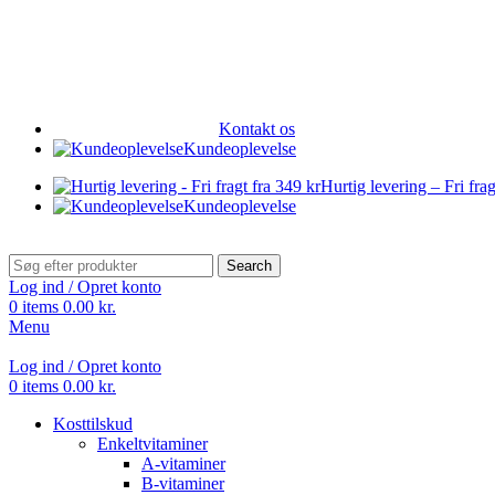
Kontakt os
Kundeoplevelse
Hurtig levering – Fri frag
Kundeoplevelse
Search
Log ind / Opret konto
0
items
0.00
kr.
Menu
Log ind / Opret konto
0
items
0.00
kr.
Kosttilskud
Enkeltvitaminer
A-vitaminer
B-vitaminer