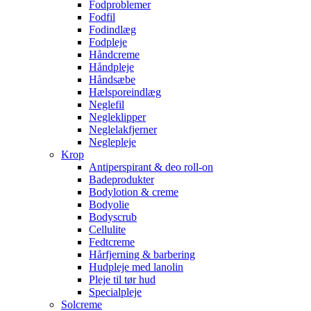
Fodproblemer
Fodfil
Fodindlæg
Fodpleje
Håndcreme
Håndpleje
Håndsæbe
Hælsporeindlæg
Neglefil
Negleklipper
Neglelakfjerner
Neglepleje
Krop
Antiperspirant & deo roll-on
Badeprodukter
Bodylotion & creme
Bodyolie
Bodyscrub
Cellulite
Fedtcreme
Hårfjerning & barbering
Hudpleje med lanolin
Pleje til tør hud
Specialpleje
Solcreme