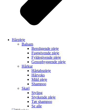
Hårpleje
Balsam
Beroligende pleje
Fugtgivende pleje
Fyldegivende pleje
Genopbyggende pleje
Hårkur
Hårtabspleje
Hårvoks
Mild pleje
Shampoo
Skæl
Styling
Styrkende pleje
Tør shampoo
Se alle