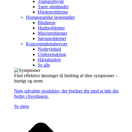
Transportsyge
Tørre slimhinder
Hjerteproblemer
Homøopatiske lægemidler
Blodprop
Hudproblemer
Maveproblemer
Søvnproblemer
Koncentrationsbesvær
Nedtrykthed
Underernæring
Hårtabspleje
Se alle
Find effektive løsninger til lindring af dine symptomer –
hurtigt og nemt.
Nøje udvalgte produkter, der hjælper dig med at føle dig
bedre i hverdagen.
Se mere