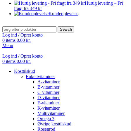
Hurtig levering – Fri
fragt fra 349 kr
Kundeoplevelse
Search
Log ind / Opret konto
0
items
0.00
kr.
Menu
Log ind / Opret konto
0
items
0.00
kr.
Kosttilskud
Enkeltvitaminer
A-vitaminer
B-vitaminer
C-vitaminer
D-vitaminer
E-vitaminer
K-vitaminer
Multivitaminer
Omega 3
Øvrige kosttilskud
Rosenrod