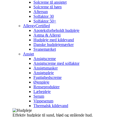
Solcreme til ansigtet
Solcreme til børn
Aftersun
Solfaktor 30
Solfaktor 50+
AllergyCertified
Apoteksforbeholdt hudpleje
Astma & Allergi
Hudpleje med kildevand
Danske hudplejemærker
Svanemærket
Ansigt
Ansigtscreme
Ansigtscreme med solfaktor
Ansigtsmasker
Ansigtspleje
Fugtighedscreme
Øjenpleje
Renseprodukter
Læbepleje
Serum
Vippeserum
Thermalsk kildevand
Effektiv hudpleje til sund, blød og strålende hud.