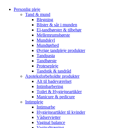
Personlig pleje
Tand & mund
Blegning
Blister & sår i munden
El-tandbørster & tilbehør
Mellemrumsbørste
Mundskyl
Mundtørhed
Øvrige tandpleje produkter
Tandpasta
Tandbørste
Protesepleje
Tandstik & tandråd
Apoteksforbeholdte produkter
Alt til badeværelset
Intimbarbering
Toilet & Hygiejneartikler
Manicure & pedicure
Intimpleje
Intimsæbe
Hygiejneartikler til kvinder
Vådservietter
Vaginal balance
Vaginaltræning