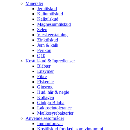
Mineraler
Jerntilskud
Kaliumtilskud
Kalktilskud
Magnesiumtilskud
Selen
Væskeerstatning
Zinktilskud
Jern & kalk
Perikon
Q10
Kosttilskud & Ingredienser
Blåbær
Enzymer
Fibre
Fiskeolie
Ginseng
Hud, hår & negle
Kollagen
Ginkgo Biloba
Laktoseintolerance
Mælkesyrebakterier
Anvendelsesområder
Immunforsvar
Kosttilskud forklædt som vingummi