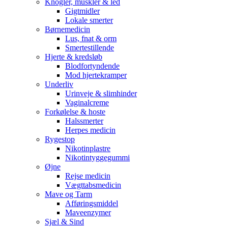
Knogler, muskler & led
Gigtmidler
Lokale smerter
Børnemedicin
Lus, fnat & orm
Smertestillende
Hjerte & kredsløb
Blodfortyndende
Mod hjertekramper
Underliv
Urinveje & slimhinder
Vaginalcreme
Forkølelse & hoste
Halssmerter
Herpes medicin
Rygestop
Nikotinplastre
Nikotintyggegummi
Øjne
Rejse medicin
Vægttabsmedicin
Mave og Tarm
Afføringsmiddel
Maveenzymer
Sjæl & Sind