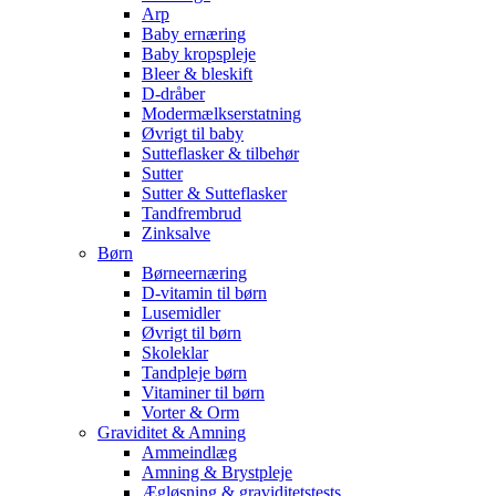
Arp
Baby ernæring
Baby kropspleje
Bleer & bleskift
D-dråber
Modermælkserstatning
Øvrigt til baby
Sutteflasker & tilbehør
Sutter
Sutter & Sutteflasker
Tandfrembrud
Zinksalve
Børn
Børneernæring
D-vitamin til børn
Lusemidler
Øvrigt til børn
Skoleklar
Tandpleje børn
Vitaminer til børn
Vorter & Orm
Graviditet & Amning
Ammeindlæg
Amning & Brystpleje
Ægløsning & graviditetstests