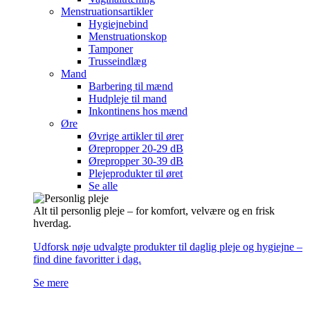
Menstruationsartikler
Hygiejnebind
Menstruationskop
Tamponer
Trusseindlæg
Mand
Barbering til mænd
Hudpleje til mand
Inkontinens hos mænd
Øre
Øvrige artikler til ører
Ørepropper 20-29 dB
Ørepropper 30-39 dB
Plejeprodukter til øret
Se alle
Alt til personlig pleje – for komfort, velvære og en frisk
hverdag.
Udforsk nøje udvalgte produkter til daglig pleje og hygiejne –
find dine favoritter i dag.
Se mere