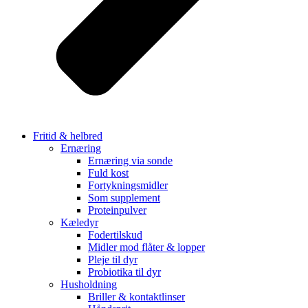
Fritid & helbred
Ernæring
Ernæring via sonde
Fuld kost
Fortykningsmidler
Som supplement
Proteinpulver
Kæledyr
Fodertilskud
Midler mod flåter & lopper
Pleje til dyr
Probiotika til dyr
Husholdning
Briller & kontaktlinser