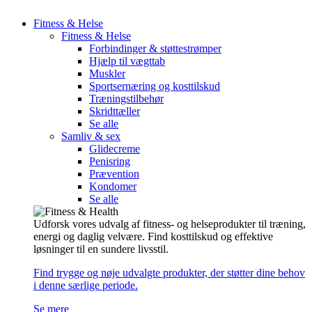
Fitness & Helse
Fitness & Helse
Forbindinger & støttestrømper
Hjælp til vægttab
Muskler
Sportsernæring og kosttilskud
Træningstilbehør
Skridttæller
Se alle
Samliv & sex
Glidecreme
Penisring
Prævention
Kondomer
Se alle
Udforsk vores udvalg af fitness- og helseprodukter til træning,
energi og daglig velvære. Find kosttilskud og effektive
løsninger til en sundere livsstil.
Find trygge og nøje udvalgte produkter, der støtter dine behov
i denne særlige periode.
Se mere