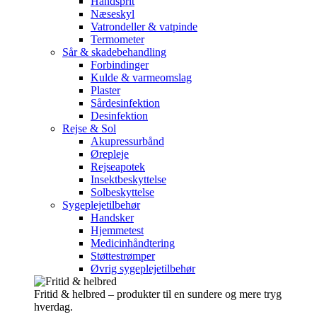
Håndsprit
Næseskyl
Vatrondeller & vatpinde
Termometer
Sår & skadebehandling
Forbindinger
Kulde & varmeomslag
Plaster
Sårdesinfektion
Desinfektion
Rejse & Sol
Akupressurbånd
Ørepleje
Rejseapotek
Insektbeskyttelse
Solbeskyttelse
Sygeplejetilbehør
Handsker
Hjemmetest
Medicinhåndtering
Støttestrømper
Øvrig sygeplejetilbehør
Fritid & helbred – produkter til en sundere og mere tryg
hverdag.