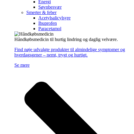
Energi
Søvnbesvær
Smerter & feber
Acetylsalicylsyre
Ibuprofen
Paracetamol
Håndkøbsmedicin til hurtig lindring og daglig velvære.
Find nøje udvalgte produkter til almindelige symptomer og
hverdagsgener – nemt, trygt og hurtigt.
Se mere