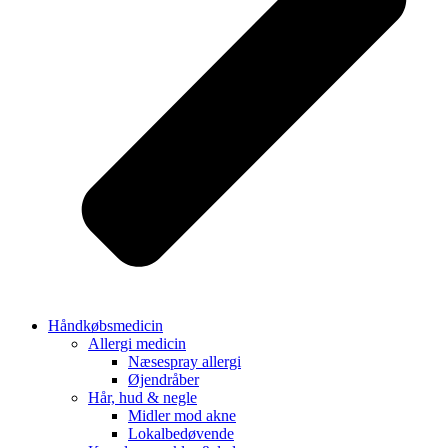
Håndkøbsmedicin
Allergi medicin
Næsespray allergi
Øjendråber
Hår, hud & negle
Midler mod akne
Lokalbedøvende